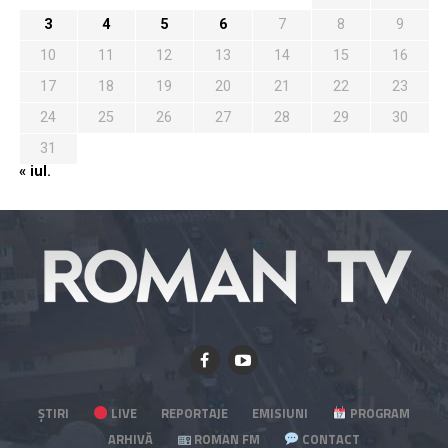
3
4
5
6
7
8
9
10
11
12
13
14
15
16
17
18
19
20
21
22
23
24
25
26
27
28
29
30
31
« iul.
ȘTIRI
LIVE
REPORTAJE
EMISIUNI
PROGRAM
ARHIVĂ
ROMAN FM
CONTACT