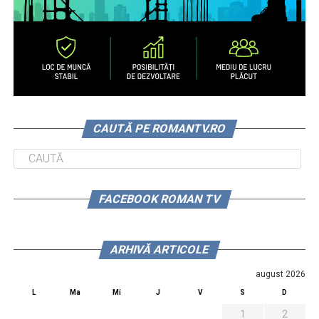
CAUTĂ PE ROMANTV.RO
FACEBOOK ROMAN TV
ARHIVĂ ARTICOLE
august 2026
L
Ma
Mi
J
V
S
D
1
2