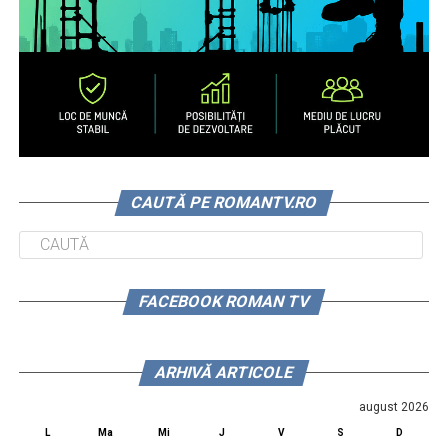
CAUTĂ PE ROMANTV.RO
FACEBOOK ROMAN TV
ARHIVĂ ARTICOLE
august 2026
L
Ma
Mi
J
V
S
D