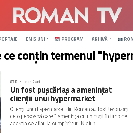
PORTAJE
EMISIUNI
PROGRAM
ARHIVĂ
ROM
e ce conțin termenul "hype
ȘTIRI
acum 7 ani
Un fost pușcăriaș a amenințat
clienții unui hypermarket
Clienții unui hypermarket din Roman au fost terorizați
de o persoană care îi amenința cu un cuțit în timp ce
aceștia se aflau la cumpărături. Niciun...