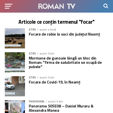
Articole ce conțin termenul "focar"
ȘTIRI
acum o lună
Focare de rabie la vaci din județul Neamț
ȘTIRI
acum 3 ani
Mormane de gunoaie lângă un bloc din
Roman: "firma de salubritate se ocupă de
pubele"
ȘTIRI
acum 5 ani
Focare de Covid-19, în Neamț
PANORAMA
acum 6 ani
Panorama S05E08 – Daniel Muraru &
Alexandra Manea