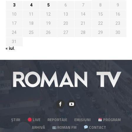
3
4
5
6
7
8
9
10
11
12
13
14
15
16
17
18
19
20
21
22
23
24
25
26
27
28
29
30
31
« iul.
ȘTIRI
LIVE
REPORTAJE
EMISIUNI
PROGRAM
ARHIVĂ
ROMAN FM
CONTACT