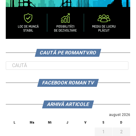
CAUTĂ PE ROMANTV.RO
FACEBOOK ROMAN TV
ARHIVĂ ARTICOLE
august 2026
L
Ma
Mi
J
V
S
D
1
2