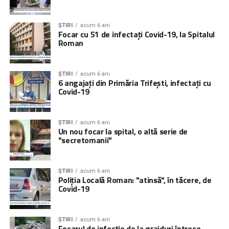
ȘTIRI
acum 6 ani
Focar cu 51 de infectați Covid-19, la Spitalul
Roman
ȘTIRI
acum 6 ani
6 angajați din Primăria Trifești, infectați cu
Covid-19
ȘTIRI
acum 6 ani
Un nou focar la spital, o altă serie de
"secretomanii"
ȘTIRI
acum 6 ani
Poliția Locală Roman: "atinsă", în tăcere, de
Covid-19
ȘTIRI
acum 6 ani
Focarul de infecție de la grajduri întrece