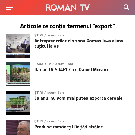
Articole ce conțin termenul "export"
ȘTIRI
acum 5 ani
Antreprenorilor din zona Roman le-a ajuns
cuțitul la os
RADAR TV
acum 6 ani
Radar TV S04E17, cu Daniel Muraru
ȘTIRI
acum 6 ani
La anul nu vom mai putea exporta cereale
ȘTIRI
acum 7 ani
Produse românești în țări străine