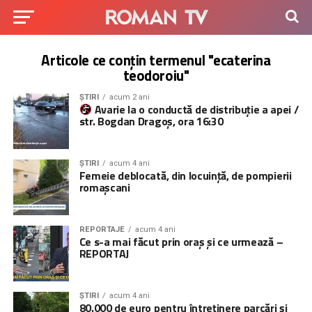
Articole ce conțin termenul "ecaterina
teodoroiu"
ȘTIRI
acum 2 ani
Avarie la o conductă de distribuție a apei /
str. Bogdan Dragoș, ora 16:30
ȘTIRI
acum 4 ani
Femeie deblocată, din locuință, de pompierii
romașcani
REPORTAJE
acum 4 ani
Ce s-a mai făcut prin oraș și ce urmează –
REPORTAJ
ȘTIRI
acum 4 ani
80.000 de euro pentru întreținere parcări și