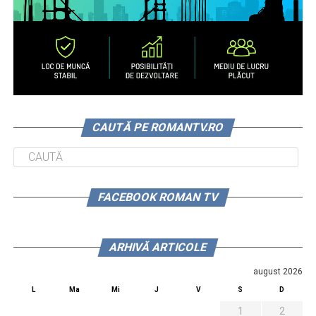
CAUTĂ PE ROMANTV.RO
FACEBOOK ROMAN TV
ARHIVĂ ARTICOLE
august 2026
L
Ma
Mi
J
V
S
D
1
2