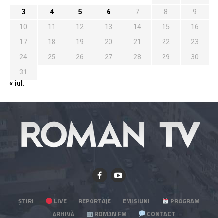
3
4
5
6
7
8
9
10
11
12
13
14
15
16
17
18
19
20
21
22
23
24
25
26
27
28
29
30
31
« iul.
ȘTIRI
LIVE
REPORTAJE
EMISIUNI
PROGRAM
ARHIVĂ
ROMAN FM
CONTACT