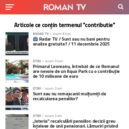
Articole ce conțin termenul "contributie"
RADAR TV
acum 8 luni
Radar TV / Sunt sau nu bani pentru
analize gratuite? / 11 decembrie 2025
ȘTIRI
acum 9 luni
Primarul Leoreanu, întrebat de ce Romanul
are nevoie de un Aqua Park cu o contribuție
de 10 milioane de euro
ȘTIRI
acum 2 ani
Sunt sau nu romașcanii mulțumiți de
recalcularea pensiilor?
ȘTIRI
acum 2 ani
„Isteria” recalculării pensiilor: decizii greu
înțelese de unii pensionari. Lămuriri privind