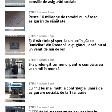
pensiile de asigurări sociale
ȘTIRI
acum 2 ani
Peste 10 milioane de români nu plătesc
asigurări de sănătate
ȘTIRI
acum 3 ani
Ești vârstnic și speri la un loc în „Casa
Bunicilor” din Roman? Ia-ți gândul dacă nu ai
un venit de mii de lei!
ȘTIRI
acum 3 ani
S-a prelungit termenul pentru cumpărarea
vechimii în muncă
ȘTIRI
acum 4 ani
Cu 112 lei mai mult la contribuția lunară de
asigurare socială, de la 1 ianuarie
ȘTIRI
acum 5 ani
7.656 de lei, pentru un an de vechime în