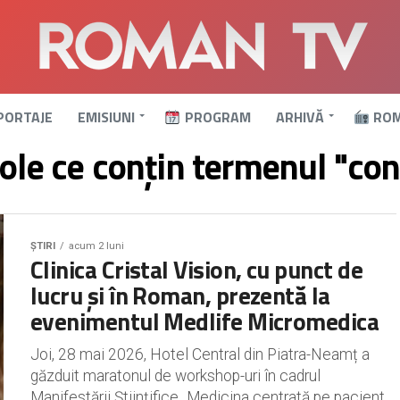
PORTAJE
EMISIUNI
PROGRAM
ARHIVĂ
ROM
cole ce conțin termenul "con
ȘTIRI
acum 2 luni
Clinica Cristal Vision, cu punct de
lucru și în Roman, prezentă la
evenimentul Medlife Micromedica
Joi, 28 mai 2026, Hotel Central din Piatra-Neamț a
găzduit maratonul de workshop-uri în cadrul
Manifestării Științifice „Medicina centrată pe pacient