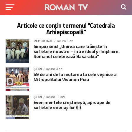
Articole ce conțin termenul "Catedrala
Arhiepiscopală"
REPORTAJE
acum 1 an
Simpozionul „Unirea care trăiește în
sufletele noastre – între ideal și împlinire.
Romanul celebrează Basarabia”
ȘTIRI
acum 3 ani
59 de ani de la mutarea la cele veșnice a
Mitropolitului Visarion Puiu
ȘTIRI
acum 11 ani
Evenimentele creștinești, aproape de
sufletele enoriașilor (II)