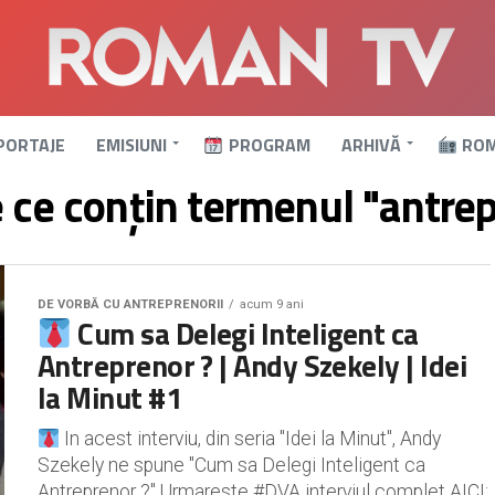
PORTAJE
EMISIUNI
PROGRAM
ARHIVĂ
ROM
e ce conțin termenul "antrep
DE VORBĂ CU ANTREPRENORII
acum 9 ani
Cum sa Delegi Inteligent ca
Antreprenor ? | Andy Szekely | Idei
la Minut #1
In acest interviu, din seria "Idei la Minut", Andy
Szekely ne spune "Cum sa Delegi Inteligent ca
Antreprenor ?" Urmareste #DVA interviul complet AICI: