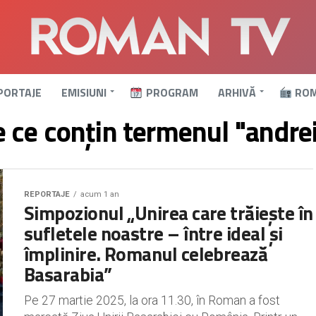
PORTAJE
EMISIUNI
PROGRAM
ARHIVĂ
ROM
e ce conțin termenul "andrei
REPORTAJE
acum 1 an
Simpozionul „Unirea care trăiește în
sufletele noastre – între ideal și
împlinire. Romanul celebrează
Basarabia”
Pe 27 martie 2025, la ora 11.30, în Roman a fost