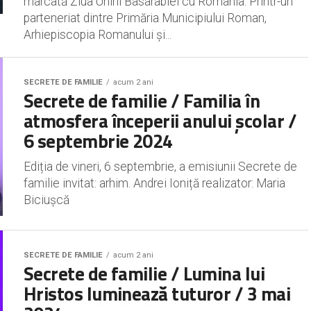
marcată Ziua Unirii Basarabiei cu România. Printr-un
parteneriat dintre Primăria Municipiului Roman,
Arhiepiscopia Romanului și...
SECRETE DE FAMILIE
acum 2 ani
Secrete de familie / Familia în
atmosfera începerii anului școlar /
6 septembrie 2024
Ediția de vineri, 6 septembrie, a emisiunii Secrete de
familie invitat: arhim. Andrei Ioniță realizator: Maria
Biciușcă
SECRETE DE FAMILIE
acum 2 ani
Secrete de familie / Lumina lui
Hristos luminează tuturor / 3 mai