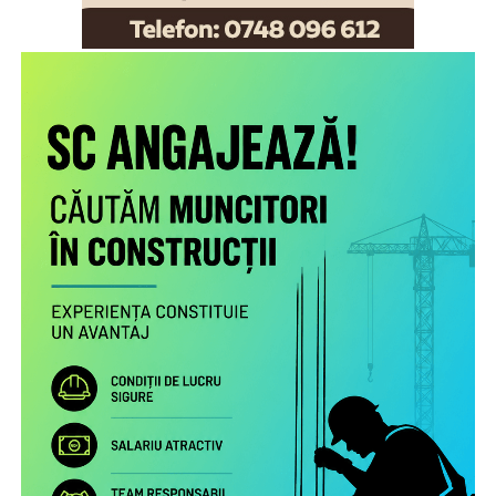
Scopul proiectului este creşterea gradului de
conştientizare a părinţilor români care muncesc în alte
state cu privire la nevoile copiilor rămaşi acasă,
necesitatea menţinerii comunicării cu aceştia şi cu
persoanele în grija cărora au rămas şi a legăturii cu
comunitatea de proveniență.
Proiectul include următoarele activități:
Studiu la nivel european privind patternurile de relaționare,