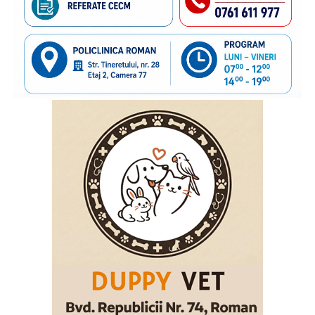
deoarece știm că, dincolo de frontiere, există și povești de
familie care au nevoie de sprijin. În anii de colaborare am
susținut împreună transmiterea unor mesaje importante
către părinții care pleacă la muncă în străinătate,
încurajându-i să păstreze o legătură permanentă cu copiii
rămași acasă și să acorde atenție nevoilor lor emoționale.
Vom continua acest parteneriat, convinși că informarea și
cooperarea dintre instituții și organizațiile cu experiență
pot contribui la protejarea interesului superior al copilului
și la sprijinirea familiilor aflate în această situație”
, a
declarat
inspectorul general al Poliției de Frontieră
Române, chestor principal de poliție Cornel Laurian
Stoica.