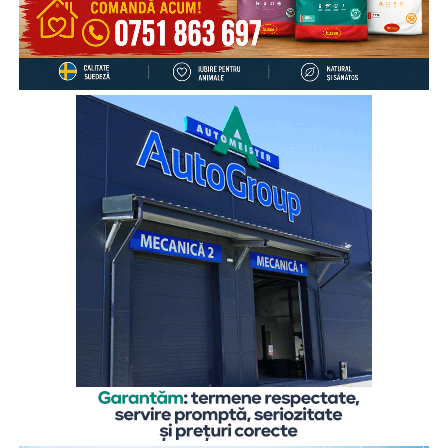
acest lucru zilnic, 27% de câteva ori pe săptămână, 12% o
dată pe săptămână, 17% mai rar, iar 4% preferă să discute
despre aceste aspecte cu altcineva.
„Cu toate că înțeleg rațional motivele care i-au determinat
pe părinți să plece în străinătate, pentru a le putea asigura
un trai decent, copiii rămași cel mai adesea în grija rudelor
din țară resimt absența părinților zi de zi, mai ales atunci
când au probleme, simt nevoia să fie sfătuiți sau să fie
sprijiniți emoțional. De aceea comunicarea cu părinții este
esențială, chiar și de la distanță, pentru că ea îi dă
copilului sentimentul de siguranță de care are atâta
nevoie”,
explică
Gabriela Alexandrescu, Președinte
Executiv Salvați Copiii România.
În acest context, Organizația Salvați Copiii România
lansează activitățile din cadrul ediției 2026 a proiectului
„Sună-i zilnic! Conexiune dincolo de granițe”, finanțat de
Departamentul pentru Românii de Pretutindeni și adresat