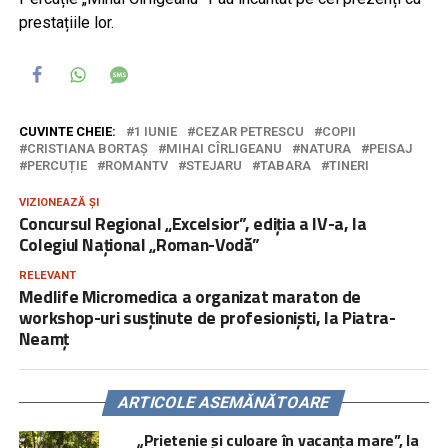
prestațiile lor.
CUVINTE CHEIE:
1 IUNIE
CEZAR PETRESCU
COPII
CRISTIANA BORTAȘ
MIHAI CÎRLIGEANU
NATURA
PEISAJ
PERCUȚIE
ROMANTV
STEJARU
TABARA
TINERI
VIZIONEAZĂ ȘI
Concursul Regional „Excelsior”, ediția a IV-a, la
Colegiul Național „Roman-Vodă”
RELEVANT
Medlife Micromedica a organizat maraton de
workshop-uri susținute de profesioniști, la Piatra-
Neamț
ARTICOLE ASEMĂNĂTOARE
„Prietenie și culoare în vacanța mare”, la