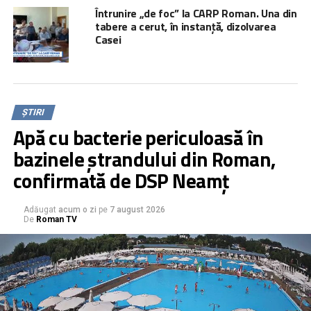
Întrunire „de foc” la CARP Roman. Una din
tabere a cerut, în instanță, dizolvarea
Casei
ȘTIRI
Apă cu bacterie periculoasă în
bazinele ștrandului din Roman,
confirmată de DSP Neamț
Adăugat
acum o zi
pe
7 august 2026
De
Roman TV