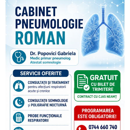
părinților români care muncesc în străinătate. Proiectul
face parte din campania națională multianuală cu același
nume, care reunește, sub același concept, o serie de
inițiative menite să sprijine copiii rămași în țară și familiile
acestora. Pe lângă activitățile dedicate părinților din
diaspora, campania include acțiuni adresate persoanelor în
grija cărora rămân copiii, membrilor comunității și
specialiștilor din domeniile asistenței sociale și educației,
cu scopul de a susține bunăstarea emoțională a copiilor și
menținerea relației acestora cu părinții plecați la muncă în
străinătate. Campania se bucură de susținerea Autorității
Naționale pentru Protecția Drepturilor Copilului și Adopție,
a Poliției de Frontieră Române și Aeroporturilor Craiova,
Cluj-Napoca, Iași, Suceava.
“Poliția de Frontieră Română este alături de Organizația
Salvați Copiii în acest demers de informare și prevenire,