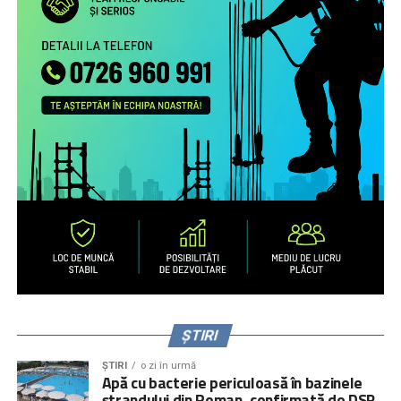
practicile de exercitare a rolului parental la distanță și
nevoile de sprijin ale familiilor transnaționale, în special ale
părinților români aflați la muncă în străinătate.
Campanie de informare și conștientizare cu privire la
nevoile copiilor rămaşi acasă, necesitatea menţinerii
comunicării cu aceştia şi cu persoanele în grija cărora au
rămas copiii şi a legăturii cu comunitatea de proveniență
(online, media) pentru peste 1.000.000 de români care
muncesc/trăiesc în alte state.
Servicii de informare şi consiliere pe teme psiho-
emoţionale şi juridice pentru 2.700 de părinţi români care
muncesc în alte state – prin intermediul secțiunii
interactive a site-ului
www.copiisinguriacasa.ro
, liniei
telefonice dedicate, activităţi de informare și consiliere a
părinţilor la puncte de trecere a frontierei, prin caravane
organizate în mediul rural și urban mic.
ȘTIRI
ȘTIRI
o zi în urmă
Apă cu bacterie periculoasă în bazinele
ștrandului din Roman, confirmată de DSP