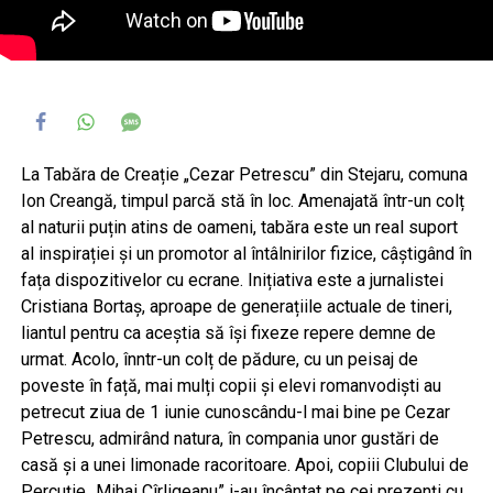
La Tabăra de Creație „Cezar Petrescu” din Stejaru, comuna
Ion Creangă, timpul parcă stă în loc. Amenajată într-un colț
al naturii puțin atins de oameni, tabăra este un real suport
al inspirației și un promotor al întâlnirilor fizice, câștigând în
fața dispozitivelor cu ecrane. Inițiativa este a jurnalistei
Cristiana Bortaș, aproape de generațiile actuale de tineri,
liantul pentru ca aceștia să își fixeze repere demne de
urmat. Acolo, înntr-un colț de pădure, cu un peisaj de
poveste în față, mai mulți copii și elevi romanvodiști au
petrecut ziua de 1 iunie cunoscându-l mai bine pe Cezar
Petrescu, admirând natura, în compania unor gustări de
casă și a unei limonade racoritoare. Apoi, copiii Clubului de
Percuție „Mihai Cîrligeanu” i-au încântat pe cei prezenți cu