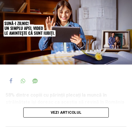
58% dintre copiii cu părinții plecați la muncă în
străinătate își doresc ca aceștia să revină în România
și 44% dintre ei spun că, atunci când se confruntă cu o
VEZI ARTICOLUL
problemă serioasă, primul ajutor îl caută tot la părinți,
chiar și de la distanță. În același timp, 35% afirmă că au
fost tratați diferit la școală din cauza plecării