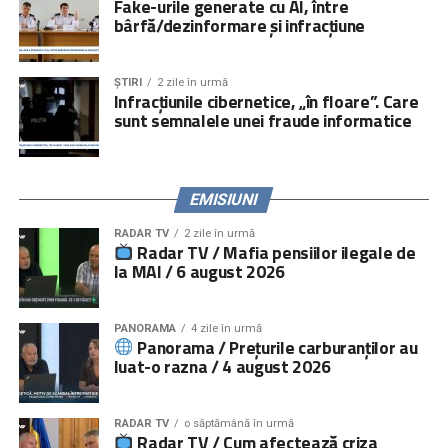
Fake-urile generate cu AI, între
activități directe, iar peste
5.000.000 de persoane
prin
bârfă/dezinformare și infracțiune
campanii media și online.
Serviciile de consiliere psihologică și juridică pot fi
ȘTIRI
2 zile în urmă
accesate prin linia telefonică
021.224.24.52
și prin
Infracțiunile cibernetice, „în floare”. Care
platforma
www.copiisinguriacasa.ro
.
sunt semnalele unei fraude informatice
Comunicat „
Salvați Copiii
” România
EMISIUNI
RADAR TV
2 zile în urmă
Radar TV / Mafia pensiilor ilegale de
la MAI / 6 august 2026
PANORAMA
4 zile în urmă
Panorama / Prețurile carburanților au
luat-o razna / 4 august 2026
RADAR TV
o săptămână în urmă
Radar TV / Cum afectează criza