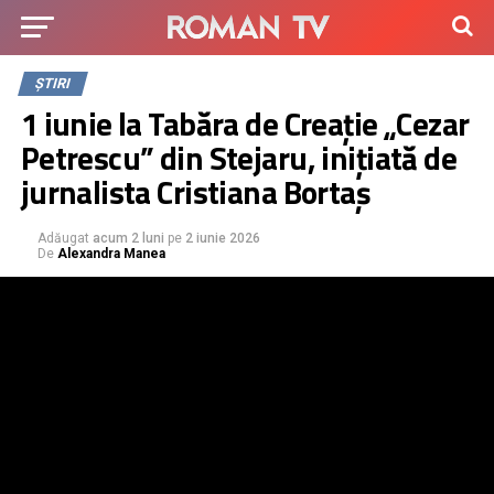
ȘTIRI
1 iunie la Tabăra de Creație „Cezar
Petrescu” din Stejaru, inițiată de
jurnalista Cristiana Bortaș
Adăugat
acum 2 luni
pe
2 iunie 2026
De
Alexandra Manea