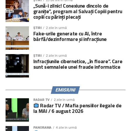
ȘTIRI
23 de ore în urmă
„Sună-i zilnic! Conexiune dincolo de
granițe”, program al Salvați Copiii pentru
copiii cu părinți plecați
ȘTIRI
2 zile în urmă
Fake-urile generate cu AI, între
bârfă/dezinformare și infracțiune
ȘTIRI
2 zile în urmă
Infracțiunile cibernetice, „în floare”. Care
sunt semnalele unei fraude informatice
EMISIUNI
RADAR TV
2 zile în urmă
Radar TV / Mafia pensiilor ilegale de
la MAI / 6 august 2026
PANORAMA
4 zile în urmă