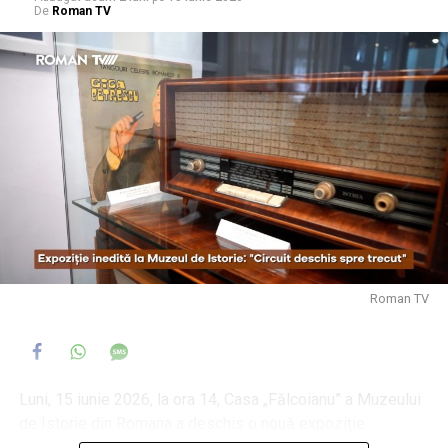
De
Roman TV
Roman TV
Luni, 15 iunie 2026, la ora 14, Casa „Fălcoianu” a Muzeului
de Istorie din Romana a deschis o nouă expoziţie
temporară, structurată pe piesele din patrimoniul tehnic al