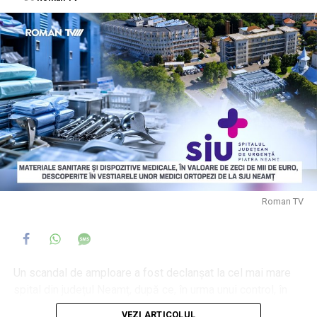
Roman TV
Un scandal de amploare a fost declanșat la cel mai mare
spital din județul Neamț, după ce, în urma unui control, în
vestiarele unor medici ortopezi au fost descoperite
VEZI ARTICOLUL