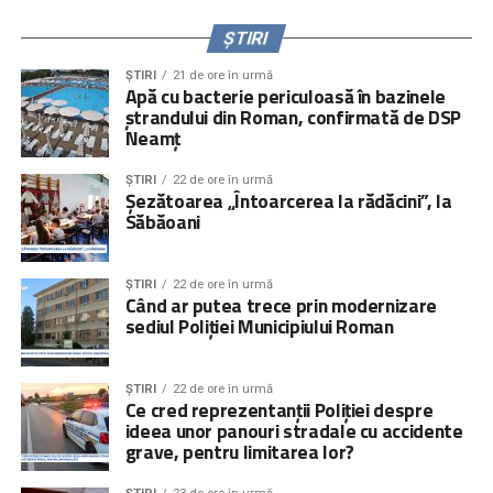
ȘTIRI
ȘTIRI
21 de ore în urmă
Apă cu bacterie periculoasă în bazinele
ștrandului din Roman, confirmată de DSP
Neamț
ȘTIRI
22 de ore în urmă
Șezătoarea „Întoarcerea la rădăcini”, la
Săbăoani
ȘTIRI
22 de ore în urmă
Când ar putea trece prin modernizare
sediul Poliției Municipiului Roman
ȘTIRI
22 de ore în urmă
Ce cred reprezentanții Poliției despre
ideea unor panouri stradale cu accidente
grave, pentru limitarea lor?