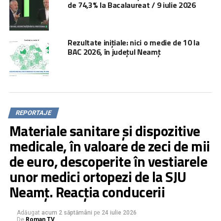
de 74,3% la Bacalaureat / 9 iulie 2026
Rezultate inițiale: nici o medie de 10 la
BAC 2026, în județul Neamț
REPORTAJE
Materiale sanitare și dispozitive
medicale, în valoare de zeci de mii
de euro, descoperite în vestiarele
unor medici ortopezi de la SJU
Neamț. Reacția conducerii
Adăugat
acum 2 săptămâni
pe
24 iulie 2026
De
Roman TV