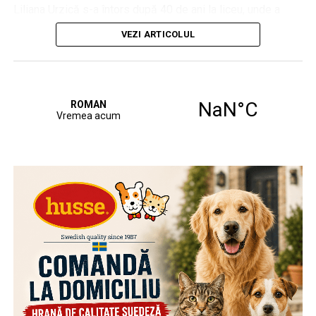
Liliana Urzică s-a întors după 40 de ani la liceu, unde a
prezentat în fața noilor generații de romanvodiști o
VEZI ARTICOLUL
expoziție dedicată iei, acest simbol care a devenit etalon
dincolo de granițele țării noastre.
În fața elevilor, organizatorii au explicat importanța
cunoașterii rădăcinilor și a simbolurilor naționale, amprente
ale identității noastre culturale.