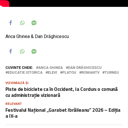
Anca Ghinea & Dan Drăghicescu
CUVINTE CHEIE:
ANCA GHINEA
DAN DRĂGHICESCU
EDUCATIE ISTORICA
ELEVI
PLATOU
ROMANTV
TURNEU
VIZIONEAZĂ ȘI
Piste de biciclete ca în Occident, la Cordun: o comună
cu administrație vizionară
RELEVANT
Festivalul Național „Garabet Ibrăileanu” 2026 – Ediția
a IX-a