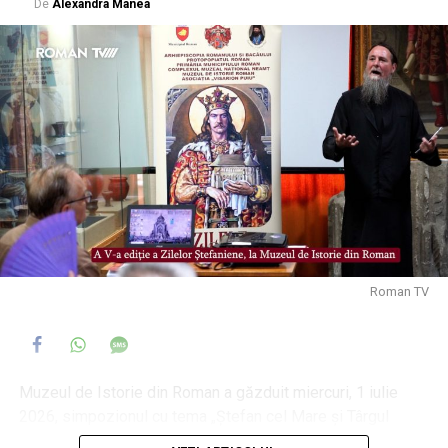
De
Alexandra Manea
Roman TV
Muzeul de Istorie din Roman a găzduit miercuri, 1 iulie
2026, simpozionul cu tema „Ștefan cel Mare și Târgul
Romanului”, manifestare care dă startul celei de-a V-a