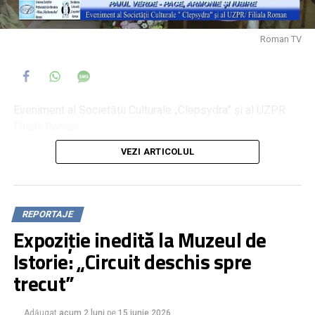
Roman TV
Eveniment al Societății Culturale „Clepsydra” și al UZPR
Filiala Roman
VEZI ARTICOLUL
REPORTAJE
Expoziție inedită la Muzeul de
Istorie: „Circuit deschis spre
trecut”
Adăugat
acum 2 luni
pe
15 iunie 2026