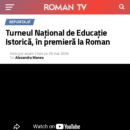
REPORTAJE
Turneul Național de Educație
Istorică, în premieră la Roman
Adăugat
acum 2 luni
pe
29 mai 2026
De
Alexandra Manea