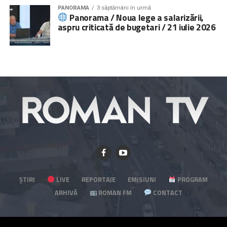
PANORAMA
3 săptămâni în urmă
Panorama / Noua lege a salarizării,
aspru criticată de bugetari / 21 iulie 2026
ȘTIRI
LIVE
REPORTAJE
EMISIUNI
PROGRAM
ARHIVĂ
ROMAN FM
CONTACT