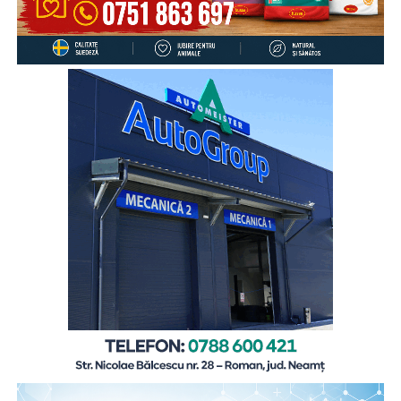
dată pe săptămână, 17% mai rar, iar 4% preferă să discute
despre aceste aspecte cu altcineva.
„Cu toate că înțeleg rațional motivele care i-au determinat
pe părinți să plece în străinătate, pentru a le putea asigura
un trai decent, copiii rămași cel mai adesea în grija rudelor
din țară resimt absența părinților zi de zi, mai ales atunci
când au probleme, simt nevoia să fie sfătuiți sau să fie
sprijiniți emoțional. De aceea comunicarea cu părinții este
esențială, chiar și de la distanță, pentru că ea îi dă
copilului sentimentul de siguranță de care are atâta
nevoie”,
explică
Gabriela Alexandrescu, Președinte
Executiv Salvați Copiii România.
În acest context, Organizația Salvați Copiii România
lansează activitățile din cadrul ediției 2026 a proiectului
„Sună-i zilnic! Conexiune dincolo de granițe”, finanțat de
Departamentul pentru Românii de Pretutindeni și adresat
părinților români care muncesc în străinătate. Proiectul