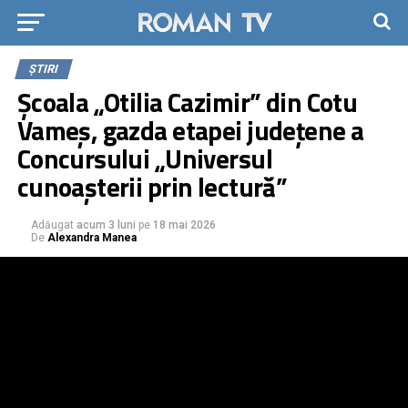
ȘTIRI
Școala „Otilia Cazimir” din Cotu
Vameș, gazda etapei județene a
Concursului „Universul
cunoașterii prin lectură”
Adăugat
acum 3 luni
pe
18 mai 2026
De
Alexandra Manea