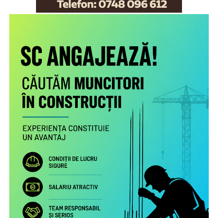
Scopul proiectului este creşterea gradului de
conştientizare a părinţilor români care muncesc în alte
state cu privire la nevoile copiilor rămaşi acasă,
necesitatea menţinerii comunicării cu aceştia şi cu
persoanele în grija cărora au rămas şi a legăturii cu
comunitatea de proveniență.
Proiectul include următoarele activități:
Studiu la nivel european privind patternurile de relaționare,
practicile de exercitare a rolului parental la distanță și