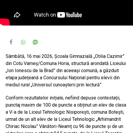
Sâmbătă, 16 mai 2026, Școala Gimnazială „Otilia Cazimir”
din Cotu Vameș/Comuna Horia, structură arondată Liceului
„Ion Ionescu de la Brad” din aceeași comună, a găzduit
etapa județeană a Concursului Național pentru elevii din
mediul rural „Universul cunoașterii prin lectură”.
Conform rezultatelor inițiale, nefiind depuse contestații,
punctaj maxim de 100 de puncte a obținut un elev de clasa
a V-a de la Liceul Tehnologic Nisiporești, comuna Botești,
urmat de un alt elev de la Liceul Tehnologic „Arhimandrit
Chiriac Nicolau” Vânători-Neamț cu 96 de puncte și de un