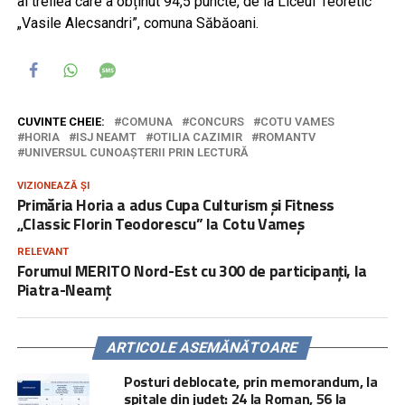
al treilea care a obținut 94,5 puncte, de la LiceuI Teoretic
„Vasile Alecsandri”, comuna Săbăoani.
CUVINTE CHEIE:
COMUNA
CONCURS
COTU VAMES
HORIA
ISJ NEAMT
OTILIA CAZIMIR
ROMANTV
UNIVERSUL CUNOAȘTERII PRIN LECTURĂ
VIZIONEAZĂ ȘI
Primăria Horia a adus Cupa Culturism și Fitness
„Classic Florin Teodorescu” la Cotu Vameș
RELEVANT
Forumul MERITO Nord-Est cu 300 de participanți, la
Piatra-Neamț
ARTICOLE ASEMĂNĂTOARE
Posturi deblocate, prin memorandum, la
spitale din județ: 24 la Roman, 56 la