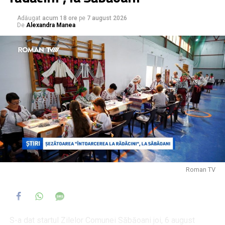
Direcției de Sănătate Publică Neamț
.
Adăugat
acum 18 ore
pe
7 august 2026
De
Alexandra Manea
Într-un anunț pe pagina oficială, Primăria Municipiului
Roman a precizat că se închid bazinele, însă a invocat
drept motive „condițiile meteorologice nefavorabile
prognozate pentru acest sfârșit de săptămână”, „efectele
fenomenelor meteorologice înregistrate în cursul zilei de
ieri, inclusiv furtuna de nisip” și „depășiri ale unor indicatori
privind calitatea apei”, fără a face referire la bacteria
depistată în urma analizelor.
Roman TV
S-a dat startul Zilelor Comunei Săbăoani joi, 6 august