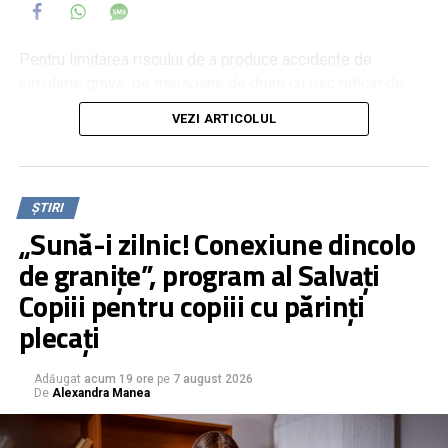
Pentru limitarea riscului de a produce accidente de
circulație grave, pe tronsoane de drum cu risc ridicat de
evenimente rutiere, Roman TV a propus montarea unor
VEZI ARTICOLUL
panouri stradale cu mesaje impactante și cu imagini reale
de la accidente grave petrecute pe acele segmente de
drum. Despre această inițiativă, reprezentanții Poliției
Municipiului Roman spun că este una bună, dar nu simplu
ȘTIRI
de implementat.
„Sună-i zilnic! Conexiune dincolo
de granițe”, program al Salvați
Copiii pentru copiii cu părinți
plecați
Adăugat
acum 19 ore
pe
7 august 2026
De
Alexandra Manea