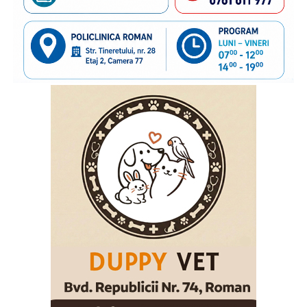
familie care au nevoie de sprijin. În anii de colaborare am
susținut împreună transmiterea unor mesaje importante
către părinții care pleacă la muncă în străinătate,
încurajându-i să păstreze o legătură permanentă cu copiii
rămași acasă și să acorde atenție nevoilor lor emoționale.
Vom continua acest parteneriat, convinși că informarea și
cooperarea dintre instituții și organizațiile cu experiență
pot contribui la protejarea interesului superior al copilului
și la sprijinirea familiilor aflate în această situație”
, a
declarat
inspectorul general al Poliției de Frontieră
Române, chestor principal de poliție Cornel Laurian
Stoica.