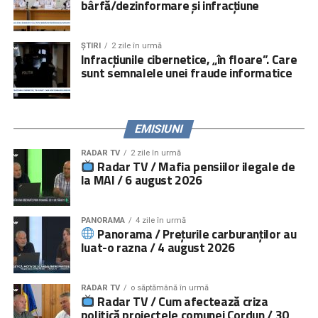
bârfă/dezinformare și infracțiune
campanii media și online.
Serviciile de consiliere psihologică și juridică pot fi
ȘTIRI
2 zile în urmă
accesate prin linia telefonică
021.224.24.52
și prin
Infracțiunile cibernetice, „în floare”. Care
platforma
www.copiisinguriacasa.ro
.
sunt semnalele unei fraude informatice
Comunicat „
Salvați Copiii
” România
EMISIUNI
RADAR TV
2 zile în urmă
Radar TV / Mafia pensiilor ilegale de
la MAI / 6 august 2026
PANORAMA
4 zile în urmă
Panorama / Prețurile carburanților au
luat-o razna / 4 august 2026
RADAR TV
o săptămână în urmă
Radar TV / Cum afectează criza
politică proiectele comunei Cordun / 30