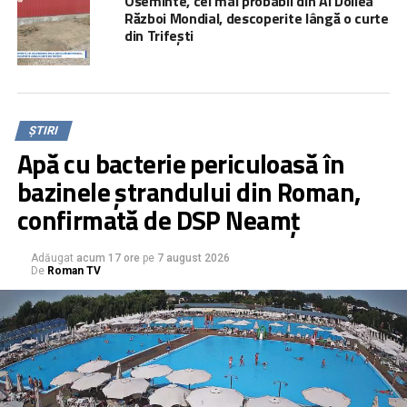
Oseminte, cel mai probabil din Al Doilea
Război Mondial, descoperite lângă o curte
din Trifești
ȘTIRI
Apă cu bacterie periculoasă în
bazinele ștrandului din Roman,
confirmată de DSP Neamț
Adăugat
acum 17 ore
pe
7 august 2026
De
Roman TV