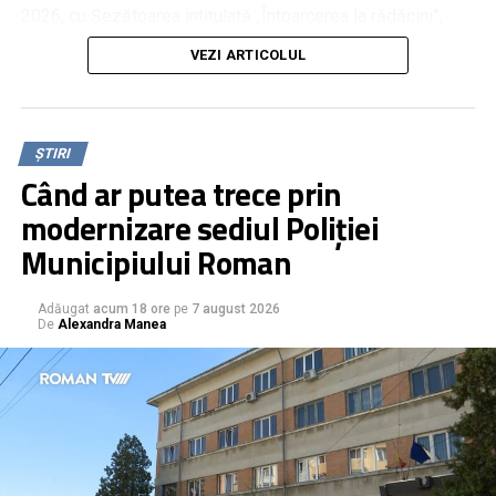
2026, cu Șezătoarea intitulată „Întoarcerea la rădăcini”,
dedicată săbăonenilor veniți din diaspora, pentru a se
VEZI ARTICOLUL
reuni cu familia și cu prietenii rămași în comunitate.
Meșteșugurile de odinioară au fost expuse în ateliere
pregătite pentru cei care au trecut pragul șezătorii.
ȘTIRI
Când ar putea trece prin
modernizare sediul Poliției
Municipiului Roman
Adăugat
acum 18 ore
pe
7 august 2026
De
Alexandra Manea