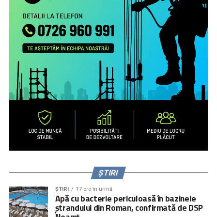
nevoile de sprijin ale familiilor transnaționale, în special ale
părinților români aflați la muncă în străinătate.
Campanie de informare și conștientizare cu privire la
nevoile copiilor rămaşi acasă, necesitatea menţinerii
comunicării cu aceştia şi cu persoanele în grija cărora au
rămas copiii şi a legăturii cu comunitatea de proveniență
(online, media) pentru peste 1.000.000 de români care
muncesc/trăiesc în alte state.
Servicii de informare şi consiliere pe teme psiho-
emoţionale şi juridice pentru 2.700 de părinţi români care
muncesc în alte state – prin intermediul secțiunii
interactive a site-ului
www.copiisinguriacasa.ro
, liniei
telefonice dedicate, activităţi de informare și consiliere a
părinţilor la puncte de trecere a frontierei, prin caravane
organizate în mediul rural și urban mic.
ȘTIRI
ȘTIRI
17 ore în urmă
Apă cu bacterie periculoasă în bazinele
ștrandului din Roman, confirmată de DSP
Context
Neamț