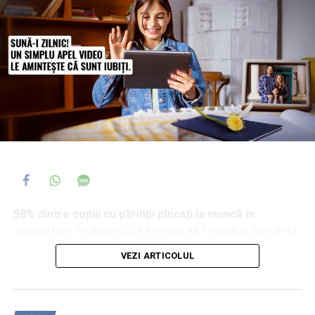
58% dintre copiii cu părinții plecați la muncă în
străinătate își doresc ca aceștia să revină în România
și 44% dintre ei spun că, atunci când se confruntă cu o
VEZI ARTICOLUL
problemă serioasă, primul ajutor îl caută tot la părinți,
chiar și de la distanță. În același timp, 35% afirmă că au
fost tratați diferit la școală din cauza plecării