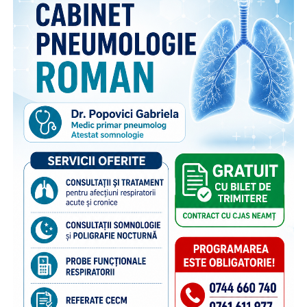
face parte din campania națională multianuală cu același
nume, care reunește, sub același concept, o serie de
inițiative menite să sprijine copiii rămași în țară și familiile
acestora. Pe lângă activitățile dedicate părinților din
diaspora, campania include acțiuni adresate persoanelor în
grija cărora rămân copiii, membrilor comunității și
specialiștilor din domeniile asistenței sociale și educației,
cu scopul de a susține bunăstarea emoțională a copiilor și
menținerea relației acestora cu părinții plecați la muncă în
străinătate. Campania se bucură de susținerea Autorității
Naționale pentru Protecția Drepturilor Copilului și Adopție,
a Poliției de Frontieră Române și Aeroporturilor Craiova,
Cluj-Napoca, Iași, Suceava.
“Poliția de Frontieră Română este alături de Organizația
Salvați Copiii în acest demers de informare și prevenire,
deoarece știm că, dincolo de frontiere, există și povești de