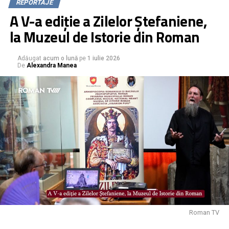
REPORTAJE
A V-a ediție a Zilelor Ștefaniene,
la Muzeul de Istorie din Roman
Adăugat
acum o lună
pe
1 iulie 2026
De
Alexandra Manea
Roman TV