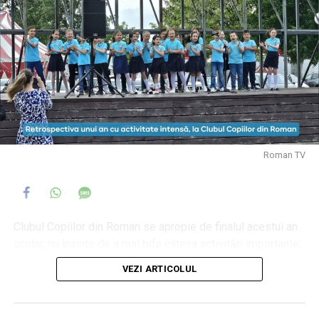
Roman TV
Clubul Copiilor din Roman se apropie de finalul acestui an
școlar, nu înainte de a mai bifa câteva activități importante,
unele care pun în valoare copiii participanți, alături de
VEZI ARTICOLUL
profesorii lor îndrumători. Instituția promovează
activitățile care ajută copiii să își descopere talente, să și
le definească acolo unde sunt deja identificate și să