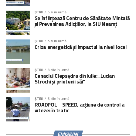
ȘTIRI
o zi în urmă
Se înființează Centru de Sănătate Mintală
și Prevenirea Adicțiilor, la SJU Neamț
ȘTIRI
o zi în urmă
Criza energetică și impactul la nivel local
ȘTIRI
3 zile în urmă
Cenaclul Clepsydra din iulie: „Lucian
Strochi și prietenii săi”
ȘTIRI
3 zile în urmă
ROADPOL – SPEED, acțiune de control a
vitezei în trafic
EMISIUNI