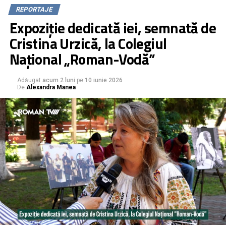
capete experiență în domeniile pe care le aleg.
REPORTAJE
Expoziție dedicată iei, semnată de
Cristina Urzică, la Colegiul
Național „Roman-Vodă”
Adăugat
acum 2 luni
pe
10 iunie 2026
De
Alexandra Manea