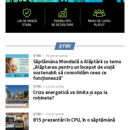
ȘTIRI
ȘTIRI
15 ore în urmă
Săptămâna Mondială a Alăptării cu tema
„Alăptarea pentru un început de viață
sustenabil: să consolidăm ceea ce
funcționează”
ȘTIRI
o zi în urmă
Criza energetică va limita și apa la
robinete?
ȘTIRI
o zi în urmă
815 prezentări în CPU, în o săptămână