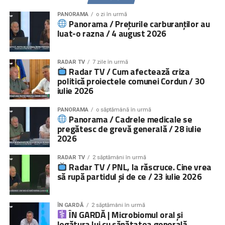
PANORAMA
o zi în urmă
Panorama / Prețurile carburanților au
luat-o razna / 4 august 2026
RADAR TV
7 zile în urmă
Radar TV / Cum afectează criza
politică proiectele comunei Cordun / 30
iulie 2026
PANORAMA
o săptămână în urmă
Panorama / Cadrele medicale se
pregătesc de grevă generală / 28 iulie
2026
RADAR TV
2 săptămâni în urmă
Radar TV / PNL, la răscruce. Cine vrea
să rupă partidul și de ce / 23 iulie 2026
ÎN GARDĂ
2 săptămâni în urmă
ÎN GARDĂ | Microbiomul oral și
legătura lui cu sănătatea generală