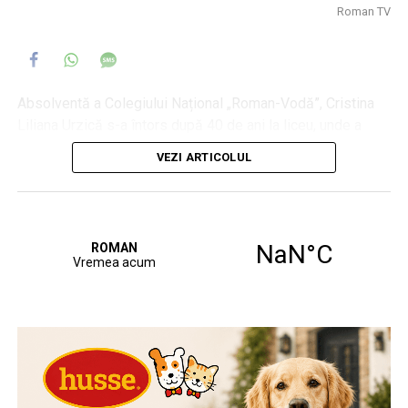
Roman TV
Absolventă a Colegiului Național „Roman-Vodă”, Cristina
Liliana Urzică s-a întors după 40 de ani la liceu, unde a
prezentat în fața noilor generații de romanvodiști o
VEZI ARTICOLUL
expoziție dedicată iei, acest simbol care a devenit etalon
dincolo de granițele țării noastre.
În fața elevilor, organizatorii au explicat importanța
cunoașterii rădăcinilor și a simbolurilor naționale, amprente
ale identității noastre culturale.