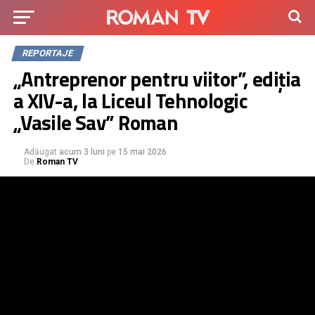
REPORTAJE
„Antreprenor pentru viitor”, ediția
a XIV-a, la Liceul Tehnologic
„Vasile Sav” Roman
Adăugat
acum 3 luni
pe
15 mai 2026
De
Roman TV