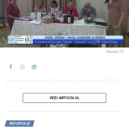
Roman TV
Eveniment al Societății Culturale „Clepsydra” și al UZPR
Filiala Roman
VEZI ARTICOLUL
REPORTAJE