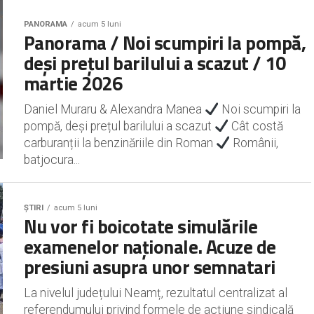
PANORAMA
acum 5 luni
Panorama / Noi scumpiri la pompă,
deși prețul barilului a scazut / 10
martie 2026
Daniel Muraru & Alexandra Manea
Noi scumpiri la
pompă, deși prețul barilului a scazut
Cât costă
carburanții la benzinăriile din Roman
Românii,
batjocura...
ȘTIRI
acum 5 luni
Nu vor fi boicotate simulările
examenelor naționale. Acuze de
presiuni asupra unor semnatari
La nivelul județului Neamț, rezultatul centralizat al
referendumului privind formele de acțiune sindicală