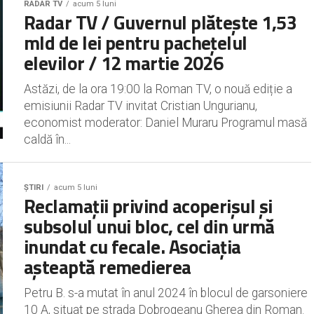
RADAR TV
acum 5 luni
Radar TV / Guvernul plătește 1,53
mld de lei pentru pachețelul
elevilor / 12 martie 2026
Astăzi, de la ora 19:00 la Roman TV, o nouă ediție a
emisiunii Radar TV invitat Cristian Ungurianu,
economist moderator: Daniel Muraru Programul masă
caldă în...
ȘTIRI
acum 5 luni
Reclamații privind acoperișul și
subsolul unui bloc, cel din urmă
inundat cu fecale. Asociația
așteaptă remedierea
Petru B. s-a mutat în anul 2024 în blocul de garsoniere
10 A, situat pe strada Dobrogeanu Gherea din Roman.