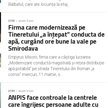
Bărbatul, care are locuința la etaj...
ȘTIRI
acum 5 luni
Firma care modernizează pe
Tineretului „a înțepat” conducta de
apă, curgând ore bune la vale pe
Smirodava
Empyrus Misoni, firma care a câștiga lucrarea
„Modernizare conductă magistrală și rețea distribuție
apă potabilă” pe strada Tineretului din Roman „a
comis” miercuri, 11 martie, o...
ȘTIRI
acum 5 luni
ANPIS face controale la centrele
care îngrijesc persoane adulte cu