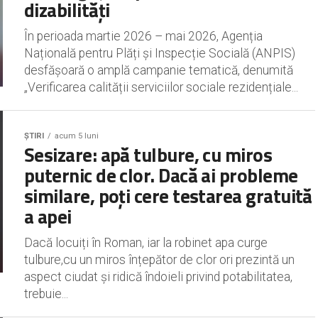
dizabilități
În perioada martie 2026 – mai 2026, Agenția
Națională pentru Plăți și Inspecție Socială (ANPIS)
desfășoară o amplă campanie tematică, denumită
„Verificarea calității serviciilor sociale rezidențiale...
ȘTIRI
acum 5 luni
Sesizare: apă tulbure, cu miros
puternic de clor. Dacă ai probleme
similare, poți cere testarea gratuită
a apei
Dacă locuiți în Roman, iar la robinet apa curge
tulbure,cu un miros înțepător de clor ori prezintă un
aspect ciudat și ridică îndoieli privind potabilitatea,
trebuie...