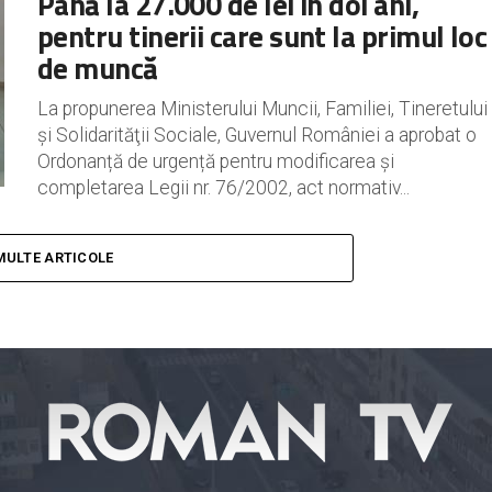
Până la 27.000 de lei în doi ani,
pentru tinerii care sunt la primul loc
de muncă
La propunerea Ministerului Muncii, Familiei, Tineretului
şi Solidarităţii Sociale, Guvernul României a aprobat o
Ordonanță de urgență pentru modificarea și
completarea Legii nr. 76/2002, act normativ...
MULTE ARTICOLE