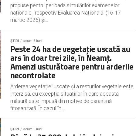
propuse pentru perioada simulărilor examenelor
naționale, respectiv Evaluarea Națională (16-17
martie 2026) şi...
ȘTIRI
acum 5 luni
Peste 24 ha de vegetație uscată au
ars în doar trei zile, în Neamț.
Amenzi usturătoare pentru arderile
necontrolate
Arderea vegetației uscate și a resturilor vegetale este
interzisă, cu excepția situațiilor în care această
măsură este impusă din motive de carantină
fitosanitară. În cazul în...
ȘTIRI
acum 5 luni