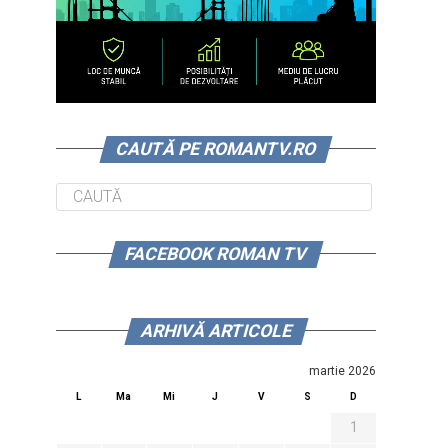
CAUTĂ PE ROMANTV.RO
FACEBOOK ROMAN TV
ARHIVĂ ARTICOLE
martie 2026
L
Ma
Mi
J
V
S
D
1