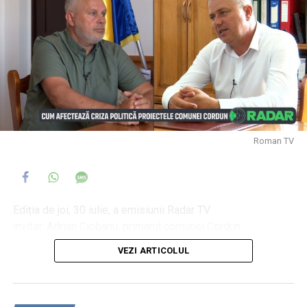
Roman TV
Ediția de joi, 30 iulie, a emisiunii Radar TV
invitat: Adrian Ciobanu, primarul comunei Cordun
moderator: Daniel Muraru
VEZI ARTICOLUL