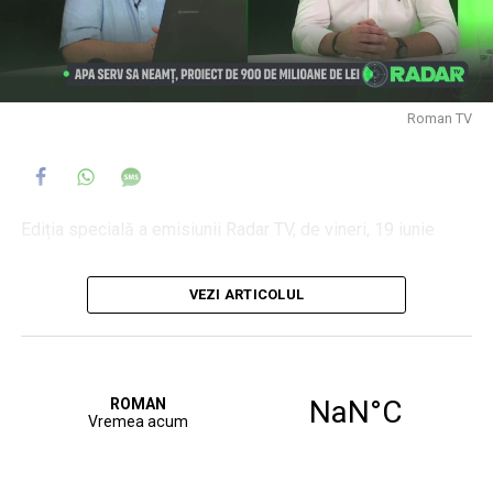
Roman TV
Ediția specială a emisiunii Radar TV, de vineri, 19 iunie
invitat: Vlad Angheluță, director Apa Serv Neamț
VEZI ARTICOLUL
moderator: Daniel Muraru
Apa Serv SA Neamț, proiect de 900 de milioane de lei
Investiții masive pentru dezvoltarea infrastructurii de apă
și apă uzată
Când vor începe lucrările și în cât timp trebuie finalizate