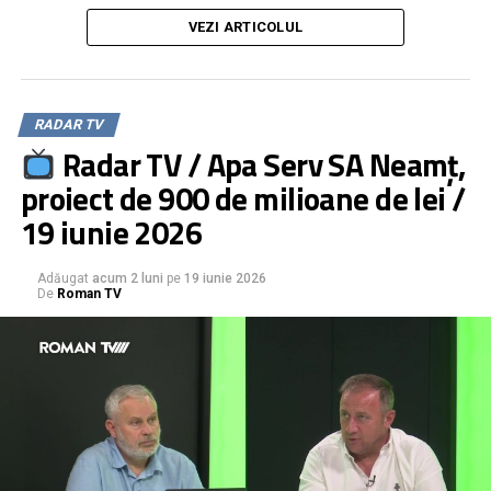
moderator: Daniel Muraru
VEZI ARTICOLUL
Rețeta unei buni colaborări între o comunitate și aleșii săi
Nevoile Romanului, prioritatea consilierilor locali
Scena politică națională, în zodia scandalului
RADAR TV
Radar TV / Apa Serv SA Neamț,
proiect de 900 de milioane de lei /
19 iunie 2026
Adăugat
acum 2 luni
pe
19 iunie 2026
De
Roman TV