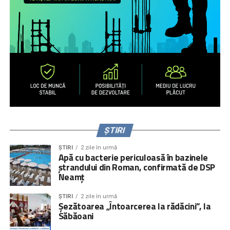
ȘTIRI
ȘTIRI
2 zile în urmă
Apă cu bacterie periculoasă în bazinele
ștrandului din Roman, confirmată de DSP
Neamț
ȘTIRI
2 zile în urmă
Șezătoarea „Întoarcerea la rădăcini”, la
Săbăoani