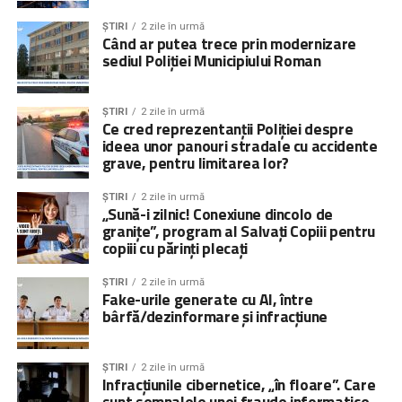
ȘTIRI
2 zile în urmă
Când ar putea trece prin modernizare
sediul Poliției Municipiului Roman
ȘTIRI
2 zile în urmă
Ce cred reprezentanții Poliției despre
ideea unor panouri stradale cu accidente
grave, pentru limitarea lor?
ȘTIRI
2 zile în urmă
„Sună-i zilnic! Conexiune dincolo de
granițe”, program al Salvați Copiii pentru
copiii cu părinți plecați
ȘTIRI
2 zile în urmă
Fake-urile generate cu AI, între
bârfă/dezinformare și infracțiune
ȘTIRI
2 zile în urmă
Infracțiunile cibernetice, „în floare”. Care
sunt semnalele unei fraude informatice