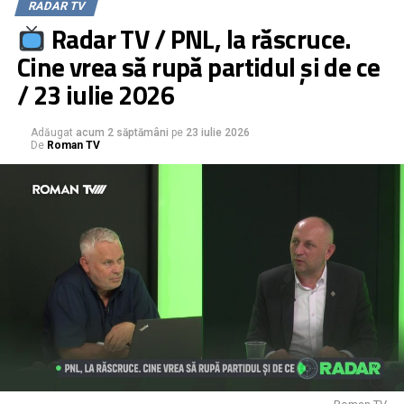
RADAR TV
Radar TV / PNL, la răscruce.
Cine vrea să rupă partidul și de ce
/ 23 iulie 2026
Adăugat
acum 2 săptămâni
pe
23 iulie 2026
De
Roman TV