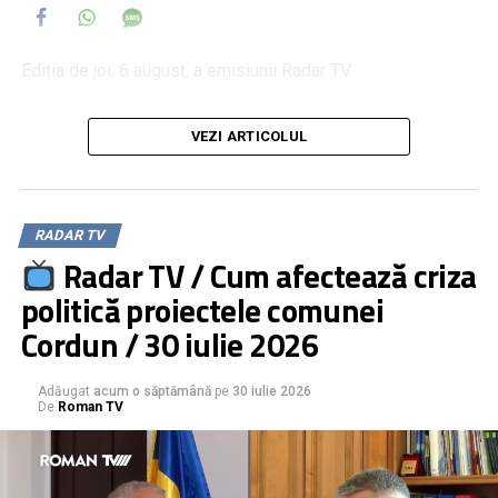
Ediția de joi, 6 august, a emisiunii Radar TV
invitat: Ioan Cănărău, președintele sindicatului EUROPOL
VEZI ARTICOLUL
Neamț
moderator: Daniel Muraru
Mafia pensiilor ilegale de la MAI
RADAR TV
Legi călcate în picioare de cei plătiți să le aplice
Radar TV / Cum afectează criza
Pensii în MAI obținute prin fraudă. Ce-i de făcut?
politică proiectele comunei
Cordun / 30 iulie 2026
Adăugat
acum o săptămână
pe
30 iulie 2026
De
Roman TV