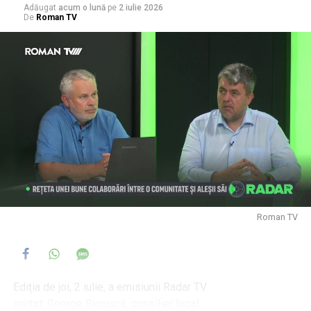
Adăugat
acum o lună
pe
2 iulie 2026
De
Roman TV
Roman TV
Ediția de joi, 2 iulie, a emisiunii Radar TV
invitat: George Biciușcă, consilier local