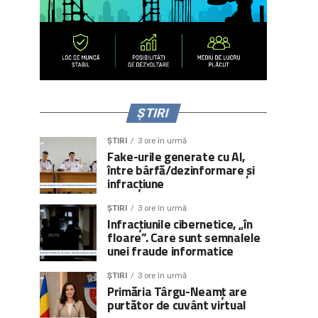
ȘTIRI
ȘTIRI
3 ore în urmă
Fake-urile generate cu AI,
între bârfă/dezinformare și
infracțiune
ȘTIRI
3 ore în urmă
Infracțiunile cibernetice, „în
floare”. Care sunt semnalele
unei fraude informatice
ȘTIRI
3 ore în urmă
Primăria Târgu-Neamț are
purtător de cuvânt virtual