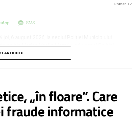
Roman TV
tsApp
SMS
joi, 6 august 2026, la sediul Poliției Municipiului
e poliție Marian-Vasile Morariu, adjunct al Poliției
alerică-Nelu Ursachi din cadrul Biroului Rutier
ZI ARTICOLUL
ălin Chelaru din cadrul Biroului de Investigații
Roman TV a solicitat reprezentanților prezenți la
petență sunt cazuri de reclamații privind fake-urile
 sau chiar siguranța unor persoane.
tice, „în floare”. Care
ce în ce mai greu de detectat. Internauții, deci,
i fraude informatice
ropage, la rândul lor, informații false în mediul
 ale manipulărilor sau – mai rău – ale unor persoane