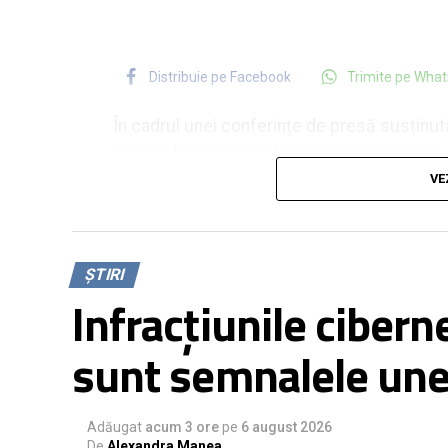
Distribuie pe Facebook
Trimite pe Wha
În cadrul unei conferințe de presă susținută 
Roman, la pupitru au fost prezenți comisar d
Municipiului Roman, subcomisar de poliție V
VE
Roman și subinspector de poliție Nicolae Căt
Criminale Roman. Printre altele, reporterul 
conferință să detalieze dacă în zona de com
ȘTIRI
generate cu AI care pot afecta integritatea
Infracțiunile ciberne
Aceste falsuri, denumite deepfake, sunt din 
sunt semnalele une
trebuie să învețe să le recunoască și să nu p
online. În caz contrar, se pot trezi victime
puse pe fapte rele.
Adăugat
acum 3 ore
pe
6 august 2026
De
Alexandra Manea