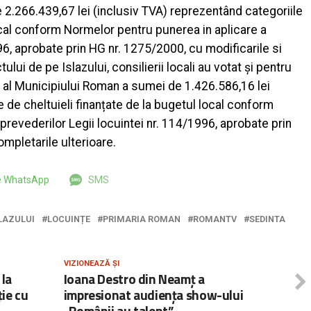
 2.266.439,67 lei (inclusiv TVA) reprezentând categoriile
local conform Normelor pentru punerea in aplicare a
96, aprobate prin HG nr. 1275/2000, cu modificarile si
ului de pe Islazului, consilierii locali au votat și pentru
al al Municipiului Roman a sumei de 1.426.586,16 lei
 de cheltuieli finanțate de la bugetul local conform
prevederilor Legii locuintei nr. 114/1996, aprobate prin
ompletarile ulterioare.
pe WhatsApp
SMS
LAZULUI
LOCUINȚE
PRIMARIA ROMAN
ROMANTV
SEDINTA
VIZIONEAZĂ ȘI
 la
Ioana Destro din Neamț a
ie cu
impresionat audiența show-ului
„Românii au talent”