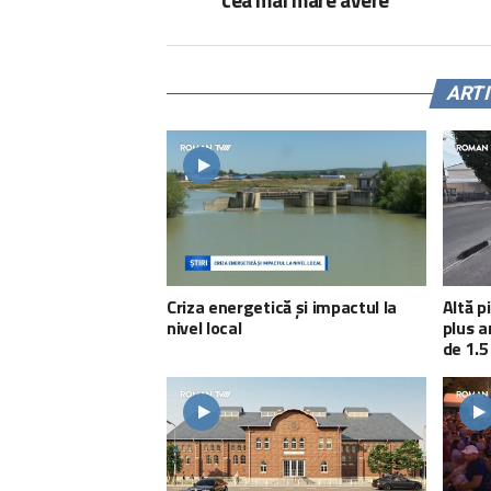
ART
Criza energetică și impactul la
Altă p
nivel local
plus a
de 1.5