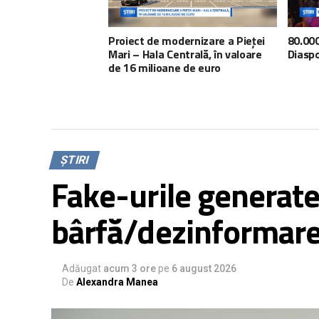
Proiect de modernizare a Pieței
80.000
Mari – Hala Centrală, în valoare
Diaspo
de 16 milioane de euro
ȘTIRI
Fake-urile generate 
bârfă/dezinformare 
Adăugat
acum 3 ore
pe
6 august 2026
De
Alexandra Manea