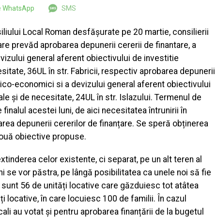
pe WhatsApp
SMS
iliului Local Roman desfășurate pe 20 martie, consilierii
are prevăd aprobarea depunerii cererii de finantare, a
vizului general aferent obiectivului de investitie
sitate, 36UL în str. Fabricii, respectiv aprobarea depunerii
hnico-economici si a devizului general aferent obiectivului
ale și de necesitate, 24UL în str. Islazului. Termenul de
nalul acestei luni, de aici necesitatea întrunirii în
area depunerii cererilor de finanțare. Se speră obținerea
două obiective propuse.
 extinderea celor existente, ci separat, pe un alt teren al
chi se vor păstra, pe lângă posibilitatea ca unele noi să fie
ui sunt 56 de unități locative care găzduiesc tot atâtea
ăți locative, în care locuiesc 100 de familii. În cazul
ocali au votat și pentru aprobarea finanțării de la bugetul