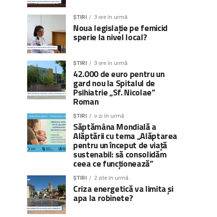
ȘTIRI
3 ore în urmă
Noua legislație pe femicid
sperie la nivel local?
ȘTIRI
3 ore în urmă
42.000 de euro pentru un
gard nou la Spitalul de
Psihiatrie „Sf. Nicolae”
Roman
ȘTIRI
o zi în urmă
Săptămâna Mondială a
Alăptării cu tema „Alăptarea
pentru un început de viață
sustenabil: să consolidăm
ceea ce funcționează”
ȘTIRI
2 zile în urmă
Criza energetică va limita și
apa la robinete?