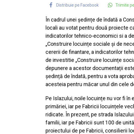
Distribuie pe Facebook
Trimite 
În cadrul unei ședințe de îndată a Cons
locali au votat pentru două proiecte c
indicatorilor tehnico-economici si a de
„Construire locuințe sociale și de nece
cererii de finantare, a indicatorilor te
de investitie „Construire locuințe soci
depunere a acestor documentații este fi
ședință de îndată, pentru a vota aprob
acesteia pentru măcar unul din cele 
Pe Islazului, noile locuințe nu vor fi în
primăriei, iar pe Fabricii locuințele ve
ridicate. În prezent, pe strada Islazul
familii, iar pe Fabricii sunt 100 de unit
proiectului de pe Fabricii, consilierii l