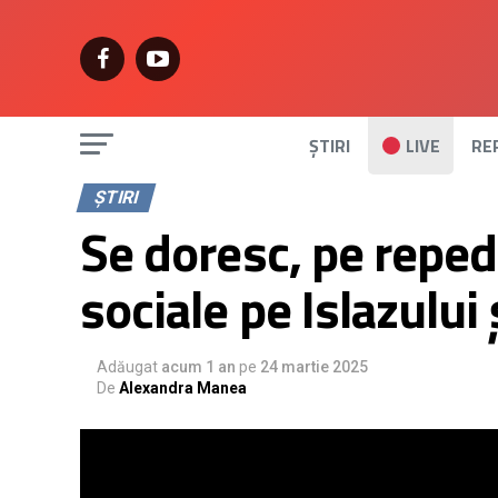
ȘTIRI
LIVE
RE
ȘTIRI
Se doresc, pe repede
sociale pe Islazului 
Adăugat
acum 1 an
pe
24 martie 2025
De
Alexandra Manea