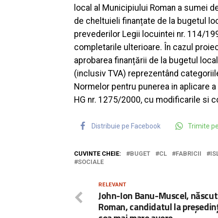
local al Municipiului Roman a sumei de
de cheltuieli finanțate de la bugetul 
prevederilor Legii locuintei nr. 114/19
completarile ulterioare. În cazul proiect
aprobarea finanțării de la bugetul loc
(inclusiv TVA) reprezentând categoriile
Normelor pentru punerea in aplicare a 
HG nr. 1275/2000, cu modificarile si c
Distribuie pe Facebook
Trimite 
CUVINTE CHEIE:
BUGET
CL
FABRICII
IS
SOCIALE
RELEVANT
John-Ion Banu-Muscel, născut
Roman, candidatul la președinț
cea mai mare avere