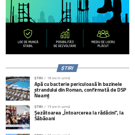
ȘTIRI
ȘTIRI
18 ore în urmă
Apă cu bacterie periculoasă în bazinele
ștrandului din Roman, confirmată de DSP
Neamț
ȘTIRI
19 ore în urmă
Șezătoarea „Întoarcerea la rădăcini”, la
Săbăoani