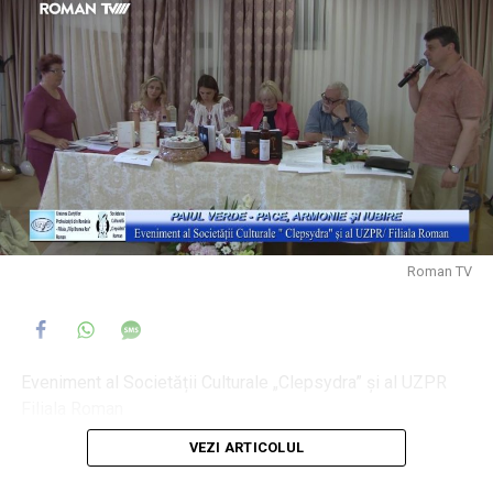
Roman TV
Eveniment al Societății Culturale „Clepsydra” și al UZPR
Filiala Roman
VEZI ARTICOLUL