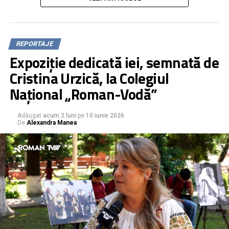
profesorii lor îndrumători. Instituția promovează
activitățile care ajută copiii să își descopere talente, să și
le definească acolo unde sunt deja identificate și să
capete experiență în domeniile pe care le aleg.
REPORTAJE
Expoziție dedicată iei, semnată de
Cristina Urzică, la Colegiul
Național „Roman-Vodă”
Adăugat
acum 2 luni
pe
10 iunie 2026
De
Alexandra Manea