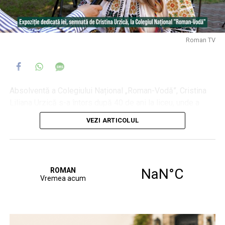
Roman TV
Absolventă a Colegiului Național „Roman-Vodă”, Cristina
Liliana Urzică s-a întors după 40 de ani la liceu, unde a
prezentat în fața noilor generații de romanvodiști o
VEZI ARTICOLUL
expoziție dedicată iei, acest simbol care a devenit etalon
dincolo de granițele țării noastre.
În fața elevilor, organizatorii au explicat importanța
cunoașterii rădăcinilor și a simbolurilor naționale, amprente
ale identității noastre culturale.