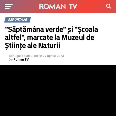
REPORTAJE
"Săptămâna verde" și "Școala
altfel", marcate la Muzeul de
Științe ale Naturii
Adăugat
acum 3 ani
pe
27 aprilie 2023
De
Roman TV