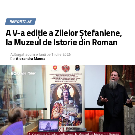
REPORTAJE
A V-a ediție a Zilelor Ștefaniene,
la Muzeul de Istorie din Roman
Adăugat
acum o lună
pe
1 iulie 2026
De
Alexandra Manea