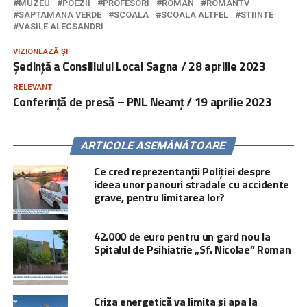
MUZEU
POEZII
PROFESORI
ROMAN
ROMANTV
SAPTAMANA VERDE
SCOALA
SCOALA ALTFEL
STIINTE
VASILE ALECSANDRI
VIZIONEAZĂ ȘI
Ședință a Consiliului Local Sagna / 28 aprilie 2023
RELEVANT
Conferință de presă – PNL Neamț / 19 aprilie 2023
ARTICOLE ASEMĂNĂTOARE
Ce cred reprezentanții Poliției despre
ideea unor panouri stradale cu accidente
grave, pentru limitarea lor?
42.000 de euro pentru un gard nou la
Spitalul de Psihiatrie „Sf. Nicolae” Roman
Criza energetică va limita și apa la