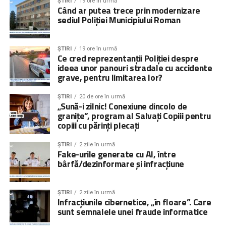
ȘTIRI
19 ore în urmă
Când ar putea trece prin modernizare
sediul Poliției Municipiului Roman
ȘTIRI
19 ore în urmă
Ce cred reprezentanții Poliției despre
ideea unor panouri stradale cu accidente
grave, pentru limitarea lor?
ȘTIRI
20 de ore în urmă
„Sună-i zilnic! Conexiune dincolo de
granițe”, program al Salvați Copiii pentru
copiii cu părinți plecați
ȘTIRI
2 zile în urmă
Fake-urile generate cu AI, între
bârfă/dezinformare și infracțiune
ȘTIRI
2 zile în urmă
Infracțiunile cibernetice, „în floare”. Care
sunt semnalele unei fraude informatice