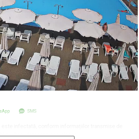
tsApp
SMS
 este infectată, conform informațiilor transmise de
TV, cu
Pseudomonas aeruginosa
.