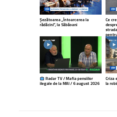
Șezătoarea „Întoarcerea la
Ce cre
rădăcini”, la Săbăoani
despre
strada
pentru
Radar TV / Mafia pensiilor
Criza 
ilegale de la MAI / 6 august 2026
la rob