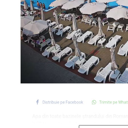
Distribuie pe Facebook
Trimite pe Wha
Apa din toate bazinele ștrandului din Roman
DSP Neamț la solicitarea redacției Roman 