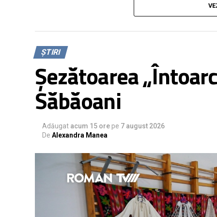
VE
„
În toate trei bazinele a ieșit Pseudomona
și cu solicitarea de repetare a probelor c
curățarea, reumplerea, dezinfecția și apoi
ȘTIRI
Direcției de Sănătate Publică Neamț
.
Șezătoarea „Întoarce
Săbăoani
Într-un anunț pe pagina oficială, Primăria M
însă a invocat drept motive „condițiile me
Adăugat
sfârșit de săptămână”, „efectele fenomenelo
acum 15 ore
pe
7 august 2026
De
Alexandra Manea
inclusiv furtuna de nisip” și „depășiri ale un
referire la bacteria depistată în urma analiz