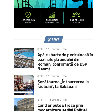
ȘTIRI
ȘTIRI
15 ore în urmă
Apă cu bacterie periculoasă în
bazinele ștrandului din
Roman, confirmată de DSP
Neamț
ȘTIRI
15 ore în urmă
Șezătoarea „Întoarcerea la
rădăcini”, la Săbăoani
ȘTIRI
15 ore în urmă
Când ar putea trece prin
modernizare sediul Poliției