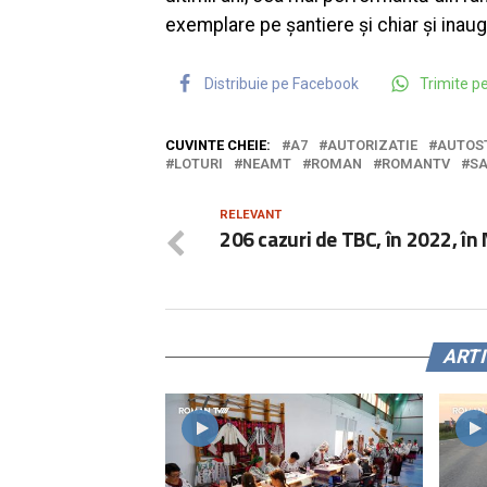
exemplare pe șantiere și chiar și inau
Distribuie pe Facebook
Trimite 
CUVINTE CHEIE:
A7
AUTORIZATIE
AUTOS
LOTURI
NEAMT
ROMAN
ROMANTV
S
RELEVANT
206 cazuri de TBC, în 2022, în
ART