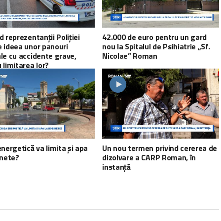
d reprezentanții Poliției
42.000 de euro pentru un gard
 ideea unor panouri
nou la Spitalul de Psihiatrie „Sf.
le cu accidente grave,
Nicolae” Roman
 limitarea lor?
energetică va limita și apa
Un nou termen privind cererea de
inete?
dizolvare a CARP Roman, în
instanță