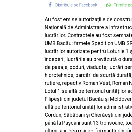
Distribuie pe Facebook
Trimite 
Au fost emise autorizațiile de constru
Națională de Administrare a Infrastruc
lucrărilor. Contractele au fost semnate
UMB Bacău: firmele Spedition UMB SR
lucrărilor autorizate pentru Loturile 1
începerii, lucrările au prevăzută o dur
de pasaje, poduri, viaducte, lucrări pe
hidrotehnice, parcări de scurtă durată,
rutiere, repectiv Roman Vest, Roman N
Lotul 1 se află pe teritoriul unităților a
Filipești din județul Bacău și Moldoveni
află pe teritoriul unităților administrativ
Cordun, Săbăoani și Gherăești din jude
până la Pașcani sunt 13 tronsoane, toa
ultimii ani, cea mai performantă din râ