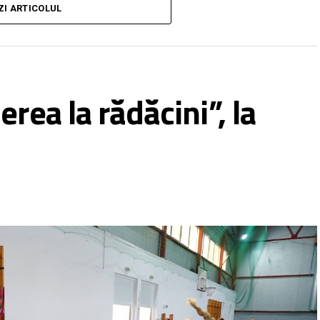
ZI ARTICOLUL
s aeruginosa. S-a făcut ieri adresă cu recomandări
ătre Primaria Municipiului Roman. Se impun golirea,
 repetarea probelor
„, au precizat reprezentanții
rea la rădăcini”, la
unicipiului Roman a precizat că se închid bazinele,
teorologice nefavorabile prognozate pentru acest
r meteorologice înregistrate în cursul zilei de ieri,
or indicatori privind calitatea apei”, fără a face
elor.