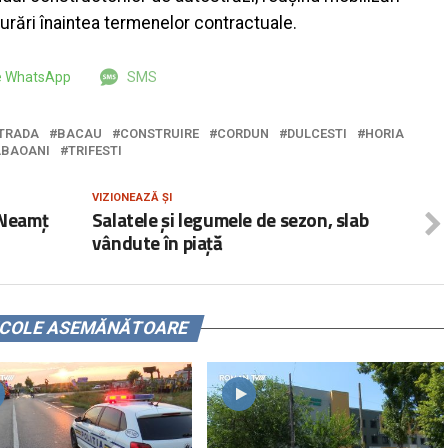
gurări înaintea termenelor contractuale.
pe WhatsApp
SMS
TRADA
BACAU
CONSTRUIRE
CORDUN
DULCESTI
HORIA
ABAOANI
TRIFESTI
VIZIONEAZĂ ȘI
 Neamț
Salatele și legumele de sezon, slab
vândute în piață
ICOLE ASEMĂNĂTOARE