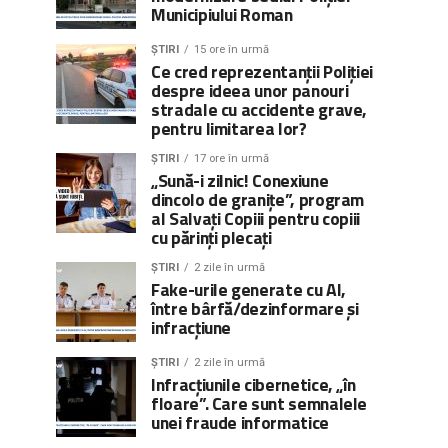
Municipiului Roman
ȘTIRI
15 ore în urmă
Ce cred reprezentanții Poliției
despre ideea unor panouri
stradale cu accidente grave,
pentru limitarea lor?
ȘTIRI
17 ore în urmă
„Sună-i zilnic! Conexiune
dincolo de granițe”, program
al Salvați Copiii pentru copiii
cu părinți plecați
ȘTIRI
2 zile în urmă
Fake-urile generate cu AI,
între bârfă/dezinformare și
infracțiune
ȘTIRI
2 zile în urmă
Infracțiunile cibernetice, „în
floare”. Care sunt semnalele
unei fraude informatice