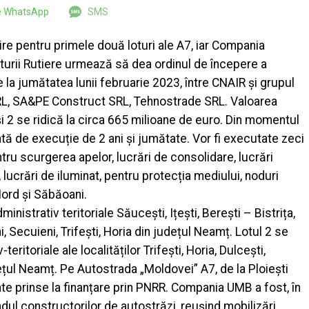
pe WhatsApp
SMS
ire pentru primele două loturi ale A7, iar Compania
turii Rutiere urmează să dea ordinul de începere a
 la jumătatea lunii februarie 2023, între CNAIR și grupul
L, SA&PE Construct SRL, Tehnostrade SRL. Valoarea
 și 2 se ridică la circa 665 milioane de euro. Din momentul
ată de execuție de 2 ani și jumătate. Vor fi executate zeci
ntru scurgerea apelor, lucrări de consolidare, lucrări
 lucrări de iluminat, pentru protecția mediului, noduri
ord și Săbăoani.
dministrativ teritoriale Săucești, Ițești, Berești – Bistrița,
, Secuieni, Trifești, Horia din județul Neamț. Lotul 2 se
-teritoriale ale localităților Trifești, Horia, Dulcești,
țul Neamț. Pe Autostrada „Moldovei” A7, de la Ploiești
te prinse la finanțare prin PNRR. Compania UMB a fost, în
ndul constructorilor de autostrăzi, reușind mobilizări