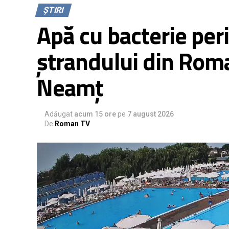
ȘTIRI
Apă cu bacterie per
ștrandului din Rom
Neamț
Adăugat
acum 15 ore
pe
7 august 2026
De
Roman TV