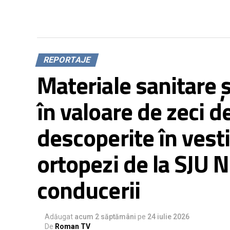
REPORTAJE
Materiale sanitare ș
în valoare de zeci d
descoperite în vest
ortopezi de la SJU 
conducerii
Adăugat
acum 2 săptămâni
pe
24 iulie 2026
De
Roman TV