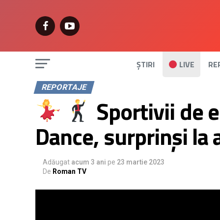
ȘTIRI
LIVE
RE
REPORTAJE
Sportivii de e
Dance, surprinși l
Adăugat
acum 3 ani
pe
23 martie 2023
De
Roman TV