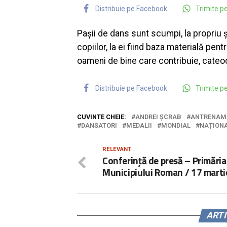
Distribuie pe Facebook
Trimite 
Pașii de dans sunt scumpi, la propriu și
copiilor, la ei fiind baza materială pent
oameni de bine care contribuie, cateod
Distribuie pe Facebook
Trimite 
CUVINTE CHEIE:
ANDREI ȘCRAB
ANTRENAM
DANSATORI
MEDALII
MONDIAL
NAȚION
RELEVANT
Conferință de presă – Primăria
Municipiului Roman / 17 mart
ART