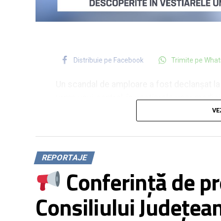
Distribuie pe Facebook
Trimite pe Wha
Un scandal de amploare a fost declanșat la 
urma unui control, în vestiarele unor medici
impresionante de material sanitare și dispo
VE
medicale și proteze folosite în operațiile 
directorul spitalului, medicul Alexandru Păt
200.000 de lei și 400.000 de lei, puteau fi f
REPORTAJE
dintre ele sunt depășite moral și fizic, fiind
Conferință de pre
căror vestiare au fost descoperite material
într-un proces care se află de ani buni pe r
Consiliului Județea
Cazul face deja obiectul unei anchete a Poli