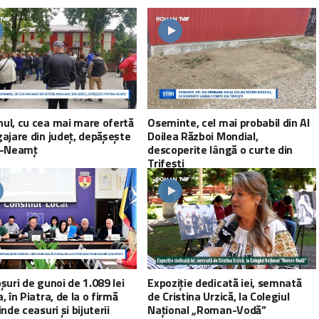
ul, cu cea mai mare ofertă
Oseminte, cel mai probabil din Al
ajare din județ, depășește
Doilea Război Mondial,
a-Neamț
descoperite lângă o curte din
Trifești
șuri de gunoi de 1.089 lei
Expoziție dedicată iei, semnată
, în Piatra, de la o firmă
de Cristina Urzică, la Colegiul
inde ceasuri și bijuterii
Național „Roman-Vodă”