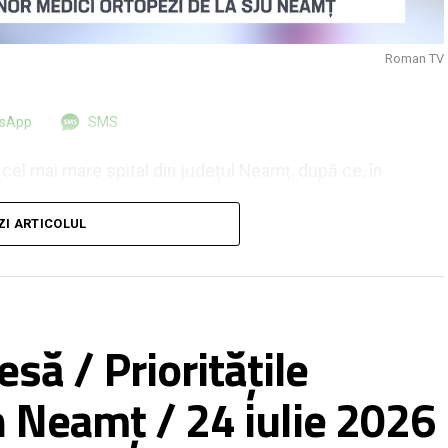
Roman TV
tsApp
SMS
cel mai mare spital din județul Neamț, după ce, în
 ortopezi au fost descoperite cantități
zitive medicale. Vorbim, în special, despre truse
ZI ARTICOLUL
ortopedice. Conform celor precizate de către
rașcu, produsele medicale, a căror valoare ar fi între
olosite în operațiile chirurgicale, chiar dacă multe
 fabricate cu ani în urmă. Doi dintre medicii în ale
să / Prioritățile
ele sanitare sunt judecați pentru fapte de corupție
olul Tribunalului Neamț.
n Neamț / 24 iulie 2026
ției Neamț, dar și a unei cercetări interne, dispusă