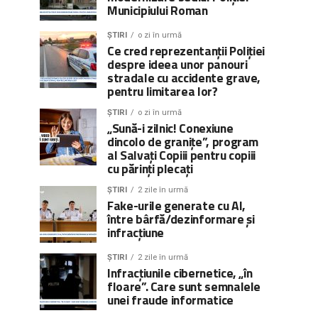
Municipiului Roman
ȘTIRI
o zi în urmă
Ce cred reprezentanții Poliției
despre ideea unor panouri
stradale cu accidente grave,
pentru limitarea lor?
ȘTIRI
o zi în urmă
„Sună-i zilnic! Conexiune
dincolo de granițe”, program
al Salvați Copiii pentru copiii
cu părinți plecați
ȘTIRI
2 zile în urmă
Fake-urile generate cu AI,
între bârfă/dezinformare și
infracțiune
ȘTIRI
2 zile în urmă
Infracțiunile cibernetice, „în
floare”. Care sunt semnalele
unei fraude informatice