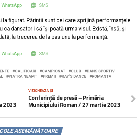
pe WhatsApp
SMS
 la figurat. Părinții sunt cei care sprijină performanțele
ru ca dansatorii să își poată urma visul. Există, însă, și
ată, la trecerea de la pasiune la performanță.
pe WhatsApp
SMS
ENTE
CALIFICARI
CAMPIONAT
CLUB
DANS SPORTIV
AL
PIATRA NEAMT
PREMII
RAY'S DANCE
ROMANTV
VIZIONEAZĂ ȘI
Conferință de presă – Primăria
ie 2023
Municipiului Roman / 27 martie 2023
ICOLE ASEMĂNĂTOARE