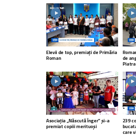
Elevii de top, premiați de Primăria
Roman
Roman
de ang
Piatr
Asociația „Născută Înger” și-a
239 co
premiat copiii merituoși
bucata
care v