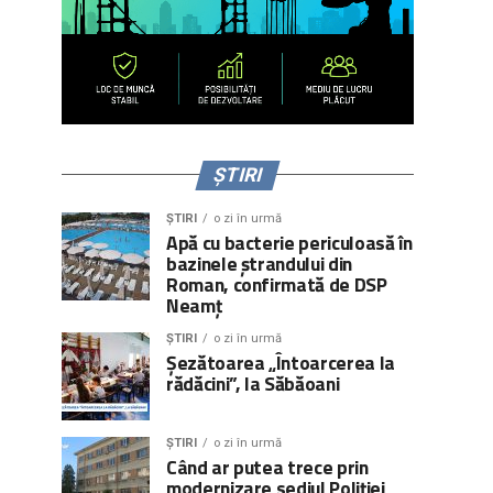
ȘTIRI
ȘTIRI
o zi în urmă
Apă cu bacterie periculoasă în
bazinele ștrandului din
Roman, confirmată de DSP
Neamț
ȘTIRI
o zi în urmă
Șezătoarea „Întoarcerea la
rădăcini”, la Săbăoani
ȘTIRI
o zi în urmă
Când ar putea trece prin
modernizare sediul Poliției