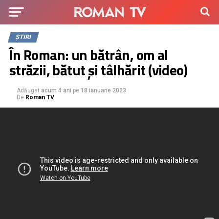
ȘTIRI
În Roman: un bătrân, om al
străzii, bătut și tâlhărit (video)
Adăugat
acum 4 ani
pe
18 ianuarie 2023
De
Roman TV