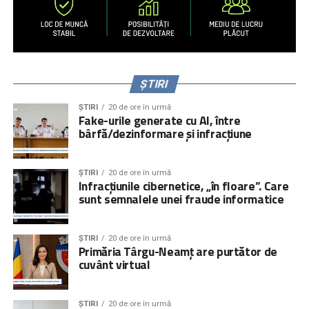
ȘTIRI
ȘTIRI
20 de ore în urmă
Fake-urile generate cu AI, între
bârfă/dezinformare și infracțiune
ȘTIRI
20 de ore în urmă
Infracțiunile cibernetice, „în floare”. Care
sunt semnalele unei fraude informatice
ȘTIRI
20 de ore în urmă
Primăria Târgu-Neamț are purtător de
cuvânt virtual
ȘTIRI
20 de ore în urmă