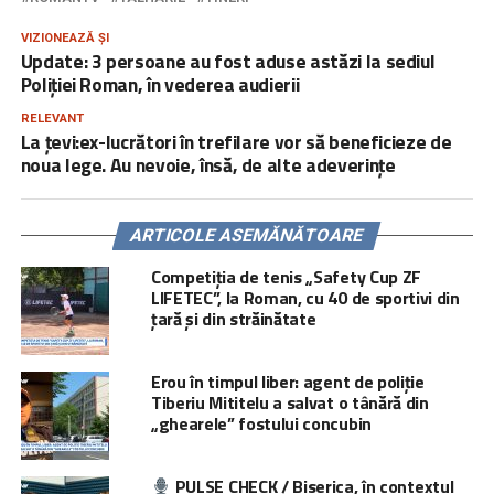
VIZIONEAZĂ ȘI
Update: 3 persoane au fost aduse astăzi la sediul
Poliției Roman, în vederea audierii
RELEVANT
La țevi:ex-lucrători în trefilare vor să beneficieze de
noua lege. Au nevoie, însă, de alte adeverințe
ARTICOLE ASEMĂNĂTOARE
Competiția de tenis „Safety Cup ZF
LIFETEC”, la Roman, cu 40 de sportivi din
țară și din străinătate
Erou în timpul liber: agent de poliție
Tiberiu Mititelu a salvat o tânără din
„ghearele” fostului concubin
PULSE CHECK / Biserica, în contextul