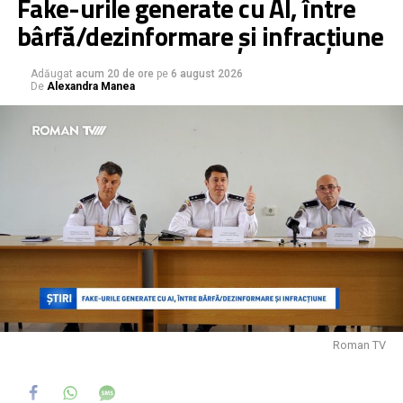
Fake-urile generate cu AI, între
bârfă/dezinformare și infracțiune
Adăugat
acum 20 de ore
pe
6 august 2026
De
Alexandra Manea
Roman TV