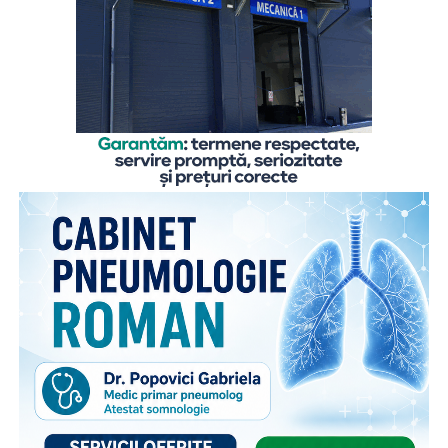
(2011) a raportat o rată a alăptării exclusive până la vârsta
de șase luni de 12,6%, ceea ce subliniază necesitatea
continuării măsurilor de promovare și sprijinire a alăptării.
Lipsa unor date naționale actualizate evidențiază
necesitatea consolidării sistemelor de monitorizare a
practicilor de alimentație a sugarului, precum și continuarea
intervențiilor de promovare și susținere a alăptării.
Marcarea Săptămânii Mondiale a Alăptării din acest an,
reprezintă un prilej de reafirmare a importanței protejării,
promovării și susținerii alăptării printr-o abordare
integrată, fundamentată pe dovezi științifice și pe
colaborarea dintre sistemul de sănătate, autoritățile
publice, angajatori și comunitate.
Alăptarea nu reprezintă doar o alegere individuală, ci și o
responsabilitate colectivă. Crearea unui mediu favorabil
mamelor care alăptează contribuie la îmbunătățirea
sănătății copiilor, la reducerea poverii bolilor și la