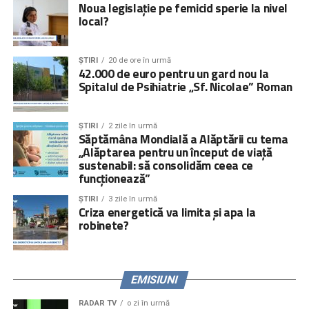
Noua legislație pe femicid sperie la nivel
local?
ȘTIRI
20 de ore în urmă
42.000 de euro pentru un gard nou la
Spitalul de Psihiatrie „Sf. Nicolae” Roman
ȘTIRI
2 zile în urmă
Săptămâna Mondială a Alăptării cu tema
„Alăptarea pentru un început de viață
sustenabil: să consolidăm ceea ce
funcționează”
ȘTIRI
3 zile în urmă
Criza energetică va limita și apa la
robinete?
EMISIUNI
RADAR TV
o zi în urmă