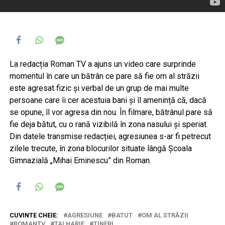
La redacția Roman TV a ajuns un video care surprinde
momentul în care un bătrân ce pare să fie om al străzii
este agresat fizic și verbal de un grup de mai multe
persoane care îi cer acestuia bani și îl amenință că, dacă
se opune, îl vor agresa din nou. În filmare, bătrânul pare să
fie deja bătut, cu o rană vizibilă în zona nasului și speriat.
Din datele transmise redacției, agresiunea s-ar fi petrecut
zilele trecute, în zona blocurilor situate lângă Școala
Gimnazială „Mihai Eminescu” din Roman.
CUVINTE CHEIE:
AGRESIUNE
BATUT
OM AL STRĂZII
ROMANTV
TALHARIE
TINERI