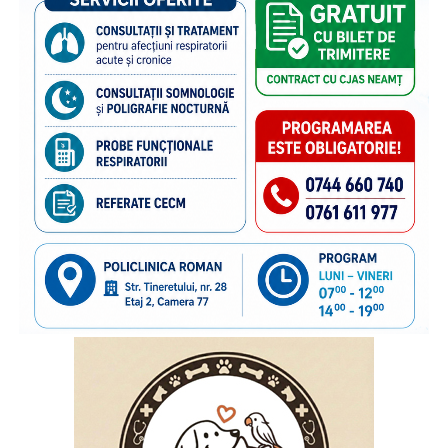
dezvoltarea unor comunități mai sănătoase și mai
reziliente. Aceasta este una dintre cele mai valoroase
investiții într-un început sănătos de viață. Împreună putem
construi o societate care sprijină fiecare mamă și fiecare
copil.
Încurajăm viitorii părinți și familiile să solicite informații și
sprijin din partea medicilor, moașelor, asistenților medicali
și consilierilor în alăptare, pentru ca fiecare copil să
beneficieze de cel mai bun început în viață.
Compartimentul de Evaluare a Stării de Sănătate și
Promovare a Sănătății din cadrul Direcției de Sănătate
Publică a Județului Neamț prin distribuirea materialelor
informative pe pagina de Facebook, pe website-ul DSPJ
Neamț și prin intermediul rețelei de asistență medicală
comunitară, va desfășura activități de informare, educare,
comunicare adresate mamelor,ca populație eligibilă, pentru
a marca Săptămâna Mondială a Alăptării (1 – 7 August