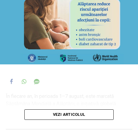
contribuind astfel la creșterea eficienței energetice a
acesteia. Proiectul „Reabilitare termică la clădirea
Spitalului de Psihiatrie Sfântul Nicolae din Roman“ a fost
semnat în 2018, când la Consiliul Județean Neamț era
președinte Ionel Arsene.
În fiecare an, în perioada 1–7 august, este marcată
Săptămâna Mondială a Alăptării, o inițiativă globală
susținută de Organizația Mondială a Sănătății (OMS),
VEZI ARTICOLUL
UNICEF, ministerele sănătății din numeroase țări și
organizațiile partenere din societatea civilă. Tema din
acest an, „Alăptarea pentru un început de viață sustenabil: