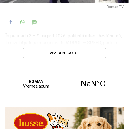
Roman TV
În perioada 3 – 9 august 2026, polițiștii rutieri desfășoară,
la nivelul județului, acțiunea ROADPOL – SPEED, parte a
calendarului de activități al Organizației Europene a
VEZI ARTICOLUL
Polițiilor Rutiere, având ca scop prevenirea accidentelor de
circulație produse pe fondul nerespectării regimului legal
de viteză. Pe întreaga durată a acțiunii, polițiștii vor
intensifica activitățile de monitorizare și control al traficului
rutier, utilizând echipamente pentru măsurarea vitezei de
deplasare a autovehiculelor, în vederea identificării și
sancționării conducătorilor auto care depășesc limitele
legale de viteză.
Viteza excesivă sau neadaptată condițiilor de drum
reprezintă una dintre principalele cauze generatoare de