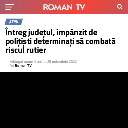
ȘTIRI
Întreg județul, împânzit de
polițiști determinați să combată
riscul rutier
Adăugat
acum 4 ani
pe
25 noiembrie 2022
De
Roman TV