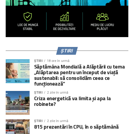
ȘTIRI
ȘTIRI
18 ore în urmă
Săptămâna Mondială a Alăptării cu tema
„Alăptarea pentru un început de viață
sustenabil: să consolidăm ceea ce
funcționează”
ȘTIRI
2 zile în urmă
Criza energetică va limita și apa la
robinete?
ȘTIRI
2 zile în urmă
815 prezentări în CPU, în o săptămână