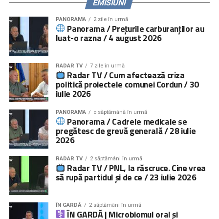
EMISIUNI
PANORAMA
2 zile în urmă
Panorama / Prețurile carburanților au
luat-o razna / 4 august 2026
RADAR TV
7 zile în urmă
Radar TV / Cum afectează criza
politică proiectele comunei Cordun / 30
iulie 2026
PANORAMA
o săptămână în urmă
Panorama / Cadrele medicale se
pregătesc de grevă generală / 28 iulie
2026
RADAR TV
2 săptămâni în urmă
Radar TV / PNL, la răscruce. Cine vrea
să rupă partidul și de ce / 23 iulie 2026
ÎN GARDĂ
2 săptămâni în urmă
ÎN GARDĂ | Microbiomul oral și