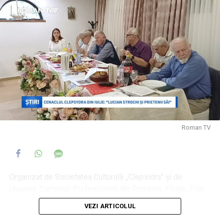
apei potabile, la spital există două rezerve de apă cu o
capacitate totală de 200 mc, autonomie de 24 dde ore, iar
pentru pacienți și personal medical sunt stocuri cu apă
îmbuteliată. La nivelul administrației locale, reprezentanții
Primăriei Roman transmit că vor fi luate unele măsuri
pentru limitarea consumului inutil de energie și economia
acestei resurse deficitară, în acest moment, la nivel
național.
Reamintim faptul că România se află în stare de alertă
energetică pentru 30 de zile.
Roman TV
Luni, 3 august, a avut loc o ședință privind reducerea
voluntară a consumului de electricitate. Companiilor li s-a
cerut să-și mute o parte din producție în afara orelor de
vârf, pentru a reduce presiunea asupra rețelei și a evita
Organizat de Societatea Culturală „Clepsidra” și de
eventualele deconectări.
Uniunea Ziariștilor Profesionisti din România, Filiala „Filip
Brunea Fox” Roman, al cărei președinte este părintele
VEZI ARTICOLUL
Cornel Paiu, Cenaclul Clepsydra din luna iulie a fost centrat