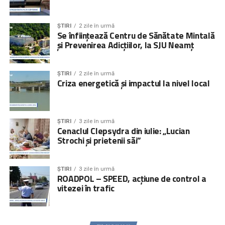
ȘTIRI
2 zile în urmă
Se înființează Centru de Sănătate Mintală
și Prevenirea Adicțiilor, la SJU Neamț
ȘTIRI
2 zile în urmă
Criza energetică și impactul la nivel local
ȘTIRI
3 zile în urmă
Cenaclul Clepsydra din iulie: „Lucian
Strochi și prietenii săi”
ȘTIRI
3 zile în urmă
ROADPOL – SPEED, acțiune de control a
vitezei în trafic