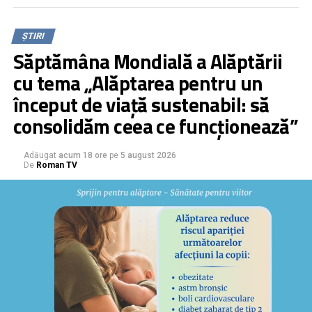
ȘTIRI
Săptămâna Mondială a Alăptării
cu tema „Alăptarea pentru un
început de viață sustenabil: să
consolidăm ceea ce funcționează”
Adăugat
acum 18 ore
pe
5 august 2026
De
Roman TV