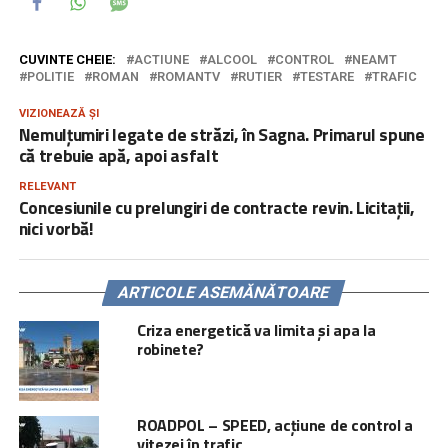
CUVINTE CHEIE:
ACTIUNE
ALCOOL
CONTROL
NEAMT
POLITIE
ROMAN
ROMANTV
RUTIER
TESTARE
TRAFIC
VIZIONEAZĂ ȘI
Nemulțumiri legate de străzi, în Sagna. Primarul spune
că trebuie apă, apoi asfalt
RELEVANT
Concesiunile cu prelungiri de contracte revin. Licitații,
nici vorbă!
ARTICOLE ASEMĂNĂTOARE
Criza energetică va limita și apa la
robinete?
ROADPOL – SPEED, acțiune de control a
vitezei în trafic