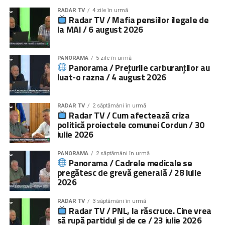
RADAR TV
4 zile în urmă
Context
Radar TV / Mafia pensiilor ilegale de
la MAI / 6 august 2026
Amploarea fenomenului copiilor cu părinții plecați la muncă
în străinătate a făcut necesară dezvoltarea unei rețele de
PANORAMA
5 zile în urmă
servicii specializate destinate acestor copii. Organizația
Panorama / Prețurile carburanților au
luat-o razna / 4 august 2026
Salvați Copiii a creat astfel de servicii, adresate atât
copiilor, cât și părinților lor și persoanelor în grija cărora au
rămas copiii, începând cu anul 2010.
RADAR TV
2 săptămâni în urmă
Radar TV / Cum afectează criza
Peste 18.000 de copii şi 12.000 de adulți
, persoane în
politică proiectele comunei Cordun / 30
iulie 2026
grija cărora au rămas sau părinți, au beneficiat până acum
de servicii de intervenție directă (consiliere psihologică şi
PANORAMA
2 săptămâni în urmă
socială, activități de suport școlar şi activități de
Panorama / Cadrele medicale se
socializare pentru copii; educație parentală, consiliere
pregătesc de grevă generală / 28 iulie
2026
socială şi îndrumare juridică pentru adulți).
Peste
000 de persoane
, părinți, copii și specialiști, au
RADAR TV
3 săptămâni în urmă
fost informate cu privire la impactul negativ pe care
Radar TV / PNL, la răscruce. Cine vrea
plecarea părinților îl are asupra copiilor rămași acasă şi la
să rupă partidul și de ce / 23 iulie 2026