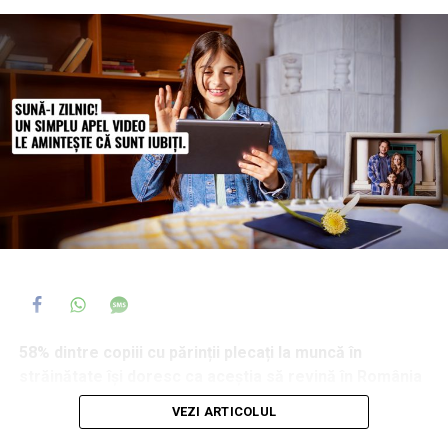
58% dintre copiii cu părinții plecați la muncă în
străinătate își doresc ca aceștia să revină în România
și 44% dintre ei spun că, atunci când se confruntă cu o
VEZI ARTICOLUL
problemă serioasă, primul ajutor îl caută tot la părinți,