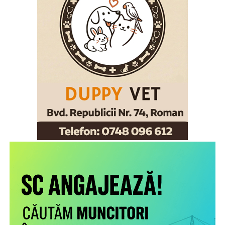
Departamentul pentru Românii de Pretutindeni și adresat
părinților români care muncesc în străinătate. Proiectul
face parte din campania națională multianuală cu același
nume, care reunește, sub același concept, o serie de
inițiative menite să sprijine copiii rămași în țară și familiile
acestora. Pe lângă activitățile dedicate părinților din
diaspora, campania include acțiuni adresate persoanelor în
grija cărora rămân copiii, membrilor comunității și
specialiștilor din domeniile asistenței sociale și educației,
cu scopul de a susține bunăstarea emoțională a copiilor și
menținerea relației acestora cu părinții plecați la muncă în
străinătate. Campania se bucură de susținerea Autorității
Naționale pentru Protecția Drepturilor Copilului și Adopție,
a Poliției de Frontieră Române și Aeroporturilor Craiova,
Cluj-Napoca, Iași, Suceava.
“Poliția de Frontieră Română este alături de Organizația