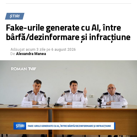
chiar și de la distanță. În același timp, 35% afirmă că au
fost tratați diferit la școală din cauza plecării
părinților, iar aproape trei sferturi dintre aceștia spun
ȘTIRI
că au fost ținta unor glume sau comportamente
Fake-urile generate cu AI, între
neplăcute. Datele reies dintr-un sondaj realizat
bârfă/dezinformare și infracțiune
recent de Organizația Salvați Copiii România în cadrul
unui proiect finanțat de Departamentul pentru Românii
Adăugat
acum 3 zile
pe
6 august 2026
de Pretutindeni, în rândul copiilor cu părinții plecați la
De
Alexandra Manea
muncă în străinătate, beneficiari ai programelor
organizației.
Rezultatele cercetării evidențiază impactul profund pe
care plecarea părinților la muncă în străinătate îl are
asupra copiilor. Astfel, 58% dintre copii își doresc ca
părinții lor să revină în România, în timp ce 20% ar prefera
să se mute ei în țara în care locuiesc părinții, iar 21% nu au
putut indica o opțiune.
Deși părinții sunt plecați, aceștia rămân principala sursă de