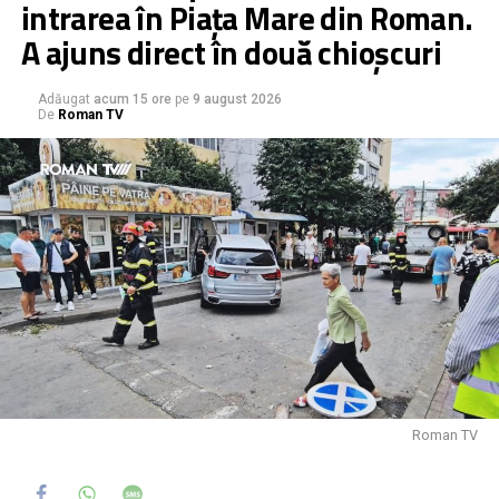
intrarea în Piața Mare din Roman.
A ajuns direct în două chioșcuri
Adăugat
acum 15 ore
pe
9 august 2026
De
Roman TV
Roman TV