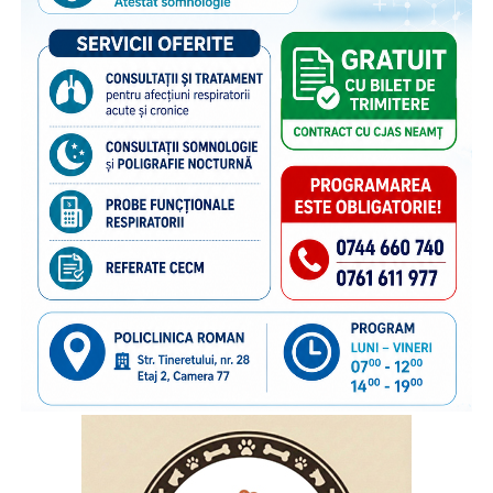
bucură în mediul școlar, 39% dintre copii au răspuns că fac
acest lucru zilnic, 27% de câteva ori pe săptămână, 12% o
dată pe săptămână, 17% mai rar, iar 4% preferă să discute
despre aceste aspecte cu altcineva.
„Cu toate că înțeleg rațional motivele care i-au determinat
pe părinți să plece în străinătate, pentru a le putea asigura
un trai decent, copiii rămași cel mai adesea în grija rudelor
din țară resimt absența părinților zi de zi, mai ales atunci
când au probleme, simt nevoia să fie sfătuiți sau să fie
sprijiniți emoțional. De aceea comunicarea cu părinții este
esențială, chiar și de la distanță, pentru că ea îi dă
copilului sentimentul de siguranță de care are atâta
nevoie”,
explică
Gabriela Alexandrescu, Președinte
Executiv Salvați Copiii România.
În acest context, Organizația Salvați Copiii România
lansează activitățile din cadrul ediției 2026 a proiectului
„Sună-i zilnic! Conexiune dincolo de granițe”, finanțat de