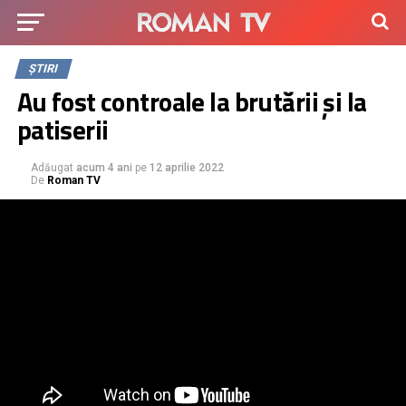
ȘTIRI
Au fost controale la brutării și la
patiserii
Adăugat
acum 4 ani
pe
12 aprilie 2022
De
Roman TV