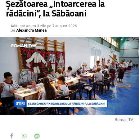
Șezătoarea „Întoarcerea la
Se impun golirea, curățarea, reumplerea, dezinfecția și
rădăcini”, la Săbăoani
apoi repetarea probelor
„, au precizat reprezentanții
Direcției de Sănătate Publică Neamț
.
Adăugat
acum 3 zile
pe
7 august 2026
De
Alexandra Manea
Într-un anunț pe pagina oficială, Primăria Municipiului
Roman a precizat că se închid bazinele, însă a invocat
drept motive „condițiile meteorologice nefavorabile
prognozate pentru acest sfârșit de săptămână”, „efectele
fenomenelor meteorologice înregistrate în cursul zilei de
ieri, inclusiv furtuna de nisip” și „depășiri ale unor indicatori
privind calitatea apei”, fără a face referire la bacteria
depistată în urma analizelor.
Roman TV