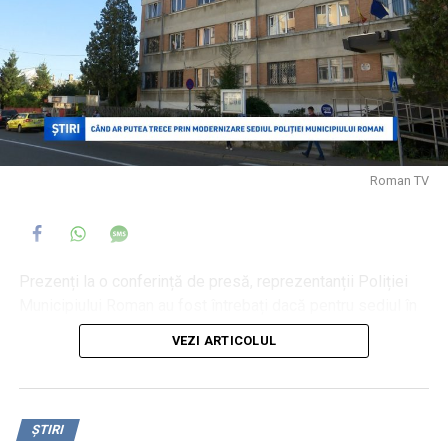
Specialiștii spun că astfel de situații apar atunci când
Roman TV
utilizatorii nu folosesc corespunzător bazinele de înot, mai
precis atunci când urinează în bazine, nefiind recomandată
clorinarea excesivă a acestora.
Rămâne de văzut în cât timp situația va fi remediată.
Prezenți la o conferință de presă, reprezentanții Poliției
Municipiului Roman au fost întrebați dacă pentru sediul în
care își desfășoară activitatea ar fi șanse de reabilitare,
VEZI ARTICOLUL
având în vedere că imobilul necesită vizibil modernizări și
Pseudomonas aeruginosa poate cauza:
condiții optime de lucru. Adjunctul unității, comisar de
poliție comisar de poliție Marian-Vasile Morariu a precizat
– infecții ale fluxului sanguin (bacteriemie)
că sunt demarate demersuri în acest sens.
ȘTIRI