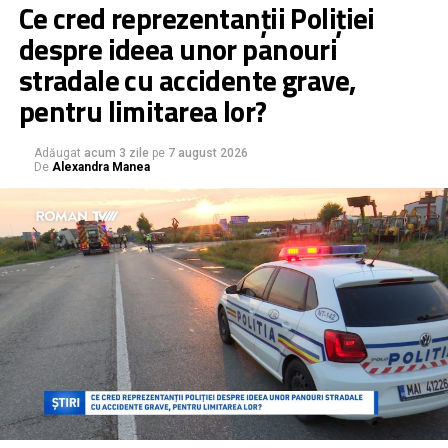
Ce cred reprezentanții Poliției
– infecții respiratorii (pneumonie)
Inspectoratul de Poliție Județean Neamț ne-a transmis că
despre ideea unor panouri
se preocupă de îmbunătățirea condițiilor de lucru, de
– infecții ale urechii (otită externă)
stradale cu accidente grave,
desfășurare a activităților, prin efectuarea de reparații,
modernizări sau lucrări curente le spațiile din administrare,
– infecții ale pielii
pentru limitarea lor?
inclusiv la Poliția municipiului Roman și la secțiile arondate
– infecții ale tractului urinar
acestei subunități. În limita bugetului alocat au fost
Adăugat
acum 3 zile
pe
7 august 2026
efectuate lucrări de amenajări interioare, reparații instalație
De
Alexandra Manea
electrică, încălzire. În prezent se desfășoară activități
pentru inițierea de achiziții în vederea efectuării de lucrări
de amenajare și reparare a padocurilor acestei subunități.
La sediile de poliție rurale au fost efectuate lucrări de
reparații la acoperișuri, înlocuire tâmplărie sau reparații ale
sistemelor de încălzire. În egală măsură se are în vedere
identificare unei linii de finanțare, pentru implementarea
unui proiect de investiții.