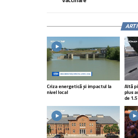
ART
Criza energetică și impactul la
Altă p
nivel local
plus a
de 1.5