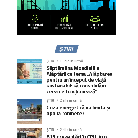
ȘTIRI
ȘTIRI
19 ore în urmă
Săptămâna Mondială a
Alăptării cu tema „Alăptarea
pentru un început de viață
sustenabil: să consolidăm
ceea ce funcționează”
ȘTIRI
2 zile în urmă
Criza energetică va limita și
apa la robinete?
ȘTIRI
2 zile în urmă
815 prezentări în CPU, în o