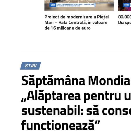
Proiect de modernizare a Pieței
80.000
Mari – Hala Centrală, în valoare
Diaspo
de 16 milioane de euro
ȘTIRI
Săptămâna Mondială
„Alăptarea pentru u
sustenabil: să cons
funcționează”