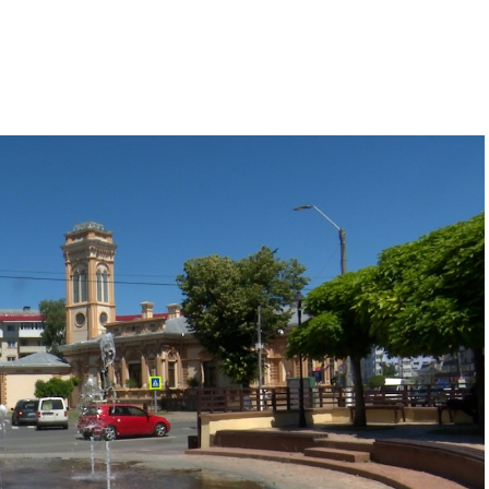
ficiente intervenții de sănătate publică, cu
cât și pentru mamă.
 nutrienții necesari dezvoltării armonioase în primele
stemului imunitar, favorizând dezvoltarea cognitivă și
cronice (precum bolile cardiovasculare, diabetul
rea reprezintă unul dintre cei mai importanți factori
 din primele luni de viață. Organizația Mondială a
 primele șase luni de viață, urmată de continuarea
ntară adecvată, până la vârsta de doi ani și chiar
i copilul doresc.
sănătății mamei, contribuind la recuperarea după
 cronice, inclusiv a cancerului de sân și a
turii emoționale dintre mamă și copil.
de calitate și de neînlocuit, ale cărui caracteristici
 destinate alimentației sugarilor. Din perspectiva