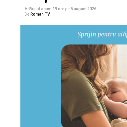
Adăugat
acum 19 ore
pe
5 august 2026
De
Roman TV