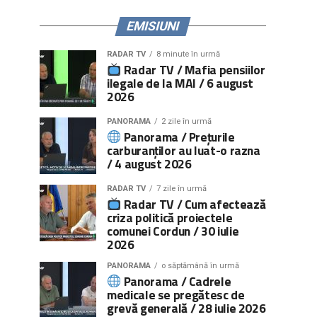
EMISIUNI
RADAR TV
8 minute în urmă
Radar TV / Mafia pensiilor
ilegale de la MAI / 6 august
2026
PANORAMA
2 zile în urmă
Panorama / Prețurile
carburanților au luat-o razna
/ 4 august 2026
RADAR TV
7 zile în urmă
Radar TV / Cum afectează
criza politică proiectele
comunei Cordun / 30 iulie
2026
PANORAMA
o săptămână în urmă
Panorama / Cadrele
medicale se pregătesc de
grevă generală / 28 iulie 2026