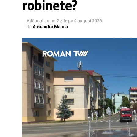
robinete?
Alăptarea reprezintă una dintre cele mai e
beneficii demonstrate atât pentru copil, 
Adăugat
acum 2 zile
pe
4 august 2026
Pentru copil, laptele matern furnizează toți
De
Alexandra Manea
luni de viață, contribuind la maturizarea si
reducând riscul infecțiilor și al unor boli 
zaharat de tip 2) pe parcursul vieții. Alăpta
de protecție pentru sănătatea copilului încă
Sănătății recomandă alăptarea exclusivă în
alăptării, împreună cu alimentația compleme
peste această vârstă, atât timp cât mama ș
Beneficiile alăptării se extind și asupra 
naștere, reducerea riscului unor afecțiuni
cancerului ovarian și la consolidarea legă
Laptele matern este un aliment unic, gratuit, 
nu pot fi reproduse de produsele comerciale