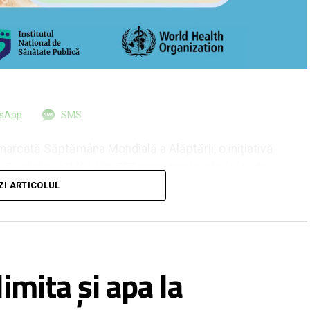
tsApp
SMS
marcată Săptămâna Mondială a Alăptării, o inițiativă
 Sănătății (OMS), UNICEF, ministerele sănătății din
n societatea civilă. Tema din acest an, „Alăptarea
ZI ARTICOLUL
consolidăm ceea ce funcționează”, subliniază
ilor și politicilor care și-au demonstrat eficiența în
ii, cu beneficii pentru sănătatea populației și
op promovarea beneficiilor alăptării și susținerea
imita și apa la
ătos în viață.