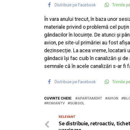
Distribuie pe Facebook
Trimite 
În vara anului trecut, în baza unor ses
materiale privind o problemă cel puțin
gândacilor în locuințe. De atunci și pâ
avion, pe site-ul primăriei au fost afișa
dezinsecție. La acea vreme, locatarii u
gândacii își fac cuib în canalizări și de
semnale că în acele canalizări s-ar fi 
Distribuie pe Facebook
Trimite 
CUVINTE CHEIE:
APARTAMENT
AVION
BL
ROMANTV
SUBSOL
RELEVANT
Se distribuie, retroactiv, tiche
vaccinare