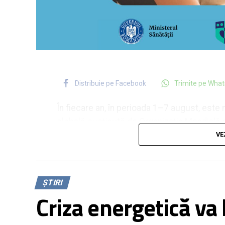
Distribuie pe Facebook
Trimite pe Wha
În fiecare an, în perioada 1–7 august, este 
globală susținută de Organizația Mondială a
numeroase țări și organizațiile partenere di
VE
pentru un început de viață sustenabil: să 
importanța menținerii și extinderii intervenți
protejarea, promovarea și susținerea alăptăr
ȘTIRI
dezvoltarea durabilă. Evenimentul are ca sc
Criza energetică va l
mamelor pentru a oferi copiilor un start săn