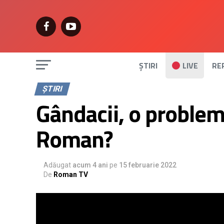
ȘTIRI
LIVE
RE
ȘTIRI
Gândacii, o proble
Roman?
Adăugat
acum 4 ani
pe
15 februarie 2022
De
Roman TV