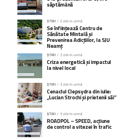
săptămână
ȘTIRI
2 zile în urmă
Se înființează Centru de
Sănătate Mintală și
Prevenirea Adicțiilor, la SJU
Neamț
ȘTIRI
2 zile în urmă
Criza energetică și impactul
la nivel local
ȘTIRI
3 zile în urmă
Cenaclul Clepsydra din iulie:
„Lucian Strochi și prietenii săi”
ȘTIRI
3 zile în urmă
ROADPOL – SPEED, acțiune
de control a vitezei în trafic