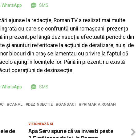
pe WhatsApp
SMS
izări ajunse la redacție, Roman TV a realizat mai multe
 ingrată cu care se confruntă unii romașcani: prezența
nă în prezent, pe lângă dezinsecția efectuată periodic din
te și anunțuri referitoare la acțiuni de deratizare, nu și de
nor blocuri din oraș se lamentau cu privire la faptul că
 acolo ajung în locințele lor. Până în prezent, nu există
făcut operațiuni de dezinsecție.
pe WhatsApp
SMS
OC
CANAL
DEZINSECTIE
GANDACI
PRIMARIA ROMAN
VIZIONEAZĂ ȘI
tele de
Apa Serv spune că va investi peste
2,5 milioane de lei, la Roman