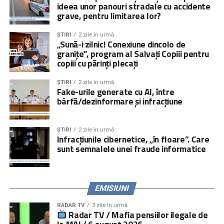
ideea unor panouri stradale cu accidente
socială, activități de suport școlar şi activități de
grave, pentru limitarea lor?
socializare pentru copii; educație parentală, consiliere
socială şi îndrumare juridică pentru adulți).
ȘTIRI
2 zile în urmă
„Sună-i zilnic! Conexiune dincolo de
Peste
000 de persoane
, părinți, copii și specialiști, au
granițe”, program al Salvați Copiii pentru
fost informate cu privire la impactul negativ pe care
copiii cu părinți plecați
plecarea părinților îl are asupra copiilor rămași acasă şi la
obligațiile ce le revin părinților la părăsirea țării prin
ȘTIRI
2 zile în urmă
Fake-urile generate cu AI, între
activități directe, iar peste
5.000.000 de persoane
prin
bârfă/dezinformare și infracțiune
campanii media și online.
Serviciile de consiliere psihologică și juridică pot fi
ȘTIRI
2 zile în urmă
accesate prin linia telefonică
021.224.24.52
și prin
Infracțiunile cibernetice, „în floare”. Care
platforma
www.copiisinguriacasa.ro
.
sunt semnalele unei fraude informatice
Comunicat „
Salvați Copiii
” România
EMISIUNI
RADAR TV
3 zile în urmă
Radar TV / Mafia pensiilor ilegale de