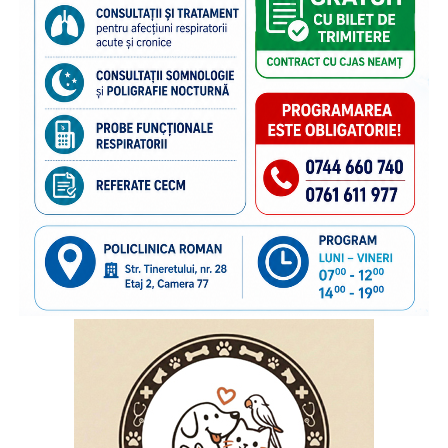
a Poliției de Frontieră Române și Aeroporturilor Craiova,
Cluj-Napoca, Iași, Suceava.
“Poliția de Frontieră Română este alături de Organizația
Salvați Copiii în acest demers de informare și prevenire,
deoarece știm că, dincolo de frontiere, există și povești de
familie care au nevoie de sprijin. În anii de colaborare am
susținut împreună transmiterea unor mesaje importante
către părinții care pleacă la muncă în străinătate,
încurajându-i să păstreze o legătură permanentă cu copiii
rămași acasă și să acorde atenție nevoilor lor emoționale.
Vom continua acest parteneriat, convinși că informarea și
cooperarea dintre instituții și organizațiile cu experiență
pot contribui la protejarea interesului superior al copilului
și la sprijinirea familiilor aflate în această situație”
, a
declarat
inspectorul general al Poliției de Frontieră
Române, chestor principal de poliție Cornel Laurian