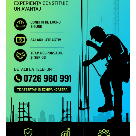
persoanele în grija cărora au rămas şi a legăturii cu
comunitatea de proveniență.
Proiectul include următoarele activități:
Studiu la nivel european privind patternurile de relaționare,
practicile de exercitare a rolului parental la distanță și
nevoile de sprijin ale familiilor transnaționale, în special ale
părinților români aflați la muncă în străinătate.
Campanie de informare și conștientizare cu privire la
nevoile copiilor rămaşi acasă, necesitatea menţinerii
comunicării cu aceştia şi cu persoanele în grija cărora au
rămas copiii şi a legăturii cu comunitatea de proveniență
(online, media) pentru peste 1.000.000 de români care
muncesc/trăiesc în alte state.
Servicii de informare şi consiliere pe teme psiho-
emoţionale şi juridice pentru 2.700 de părinţi români care