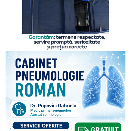
nevoie”,
explică
Gabriela Alexandrescu, Președinte
Executiv Salvați Copiii România.
În acest context, Organizația Salvați Copiii România
lansează activitățile din cadrul ediției 2026 a proiectului
„Sună-i zilnic! Conexiune dincolo de granițe”, finanțat de
Departamentul pentru Românii de Pretutindeni și adresat
părinților români care muncesc în străinătate. Proiectul
face parte din campania națională multianuală cu același
nume, care reunește, sub același concept, o serie de
inițiative menite să sprijine copiii rămași în țară și familiile
acestora. Pe lângă activitățile dedicate părinților din
diaspora, campania include acțiuni adresate persoanelor în
grija cărora rămân copiii, membrilor comunității și
specialiștilor din domeniile asistenței sociale și educației,
cu scopul de a susține bunăstarea emoțională a copiilor și
menținerea relației acestora cu părinții plecați la muncă în
străinătate. Campania se bucură de susținerea Autorității
Naționale pentru Protecția Drepturilor Copilului și Adopție,