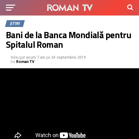
ȘTIRI
Bani de la Banca Mondială pentru
Spitalul Roman
Adăugat
acum 7 ani
pe
24 septembrie 2019
De
Roman TV