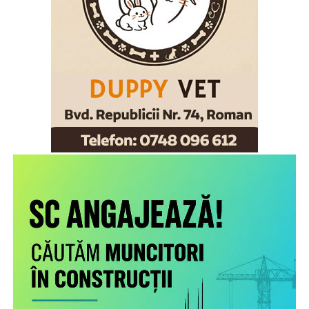
Stoica.
Scopul proiectului este creşterea gradului de
conştientizare a părinţilor români care muncesc în alte
state cu privire la nevoile copiilor rămaşi acasă,
necesitatea menţinerii comunicării cu aceştia şi cu