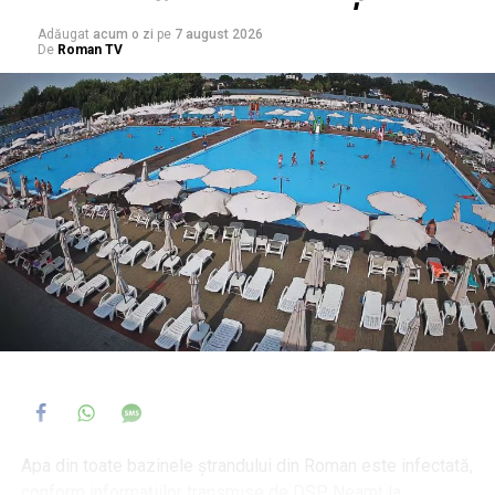
Adăugat
acum o zi
pe
7 august 2026
De
Roman TV
Apa din toate bazinele ștrandului din Roman este infectată,
conform informațiilor transmise de DSP Neamț la