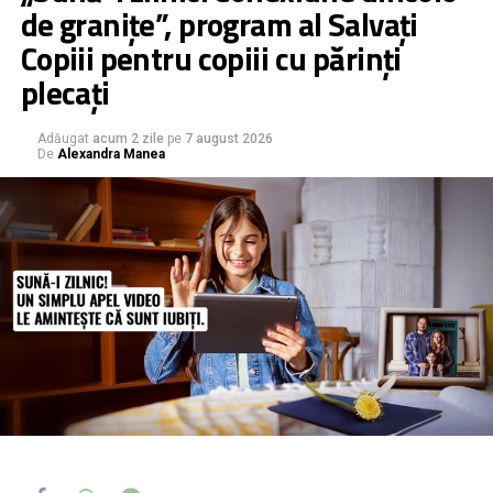
de granițe”, program al Salvați
Copiii pentru copiii cu părinți
plecați
Adăugat
acum 2 zile
pe
7 august 2026
De
Alexandra Manea