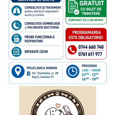
Naționale pentru Protecția Drepturilor Copilului și Adopție,
a Poliției de Frontieră Române și Aeroporturilor Craiova,
Cluj-Napoca, Iași, Suceava.
“Poliția de Frontieră Română este alături de Organizația
Salvați Copiii în acest demers de informare și prevenire,
deoarece știm că, dincolo de frontiere, există și povești de
familie care au nevoie de sprijin. În anii de colaborare am
susținut împreună transmiterea unor mesaje importante
către părinții care pleacă la muncă în străinătate,
încurajându-i să păstreze o legătură permanentă cu copiii
rămași acasă și să acorde atenție nevoilor lor emoționale.
Vom continua acest parteneriat, convinși că informarea și
cooperarea dintre instituții și organizațiile cu experiență
pot contribui la protejarea interesului superior al copilului
și la sprijinirea familiilor aflate în această situație”
, a
declarat
inspectorul general al Poliției de Frontieră