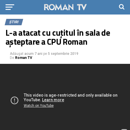
ȘTIRI
L-a atacat cu cuțitul în sala de
așteptare a CPU Roman
Adăugat
acum 7 ani
pe
5 septembrie 2019
De
Roman TV