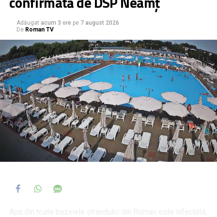
confirmată de DSP Neamț
Adăugat
acum 3 ore
pe
7 august 2026
De
Roman TV
Apa din toate bazinele ștrandului din Roman este infectată,