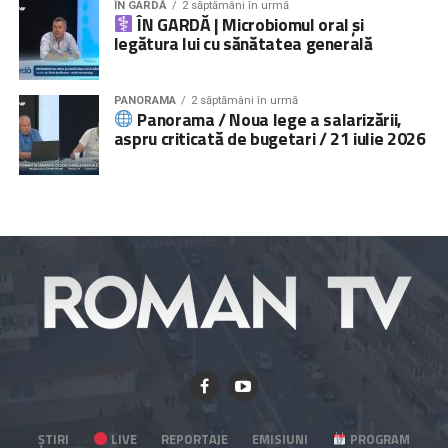
ÎN GARDĂ
2 săptămâni în urmă
ÎN GARDĂ | Microbiomul oral și
legătura lui cu sănătatea generală
PANORAMA
2 săptămâni în urmă
Panorama / Noua lege a salarizării,
aspru criticată de bugetari / 21 iulie 2026
ȘTIRI
LIVE
REPORTAJE
EMISIUNI
PROGRAM