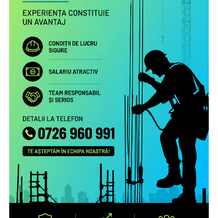
necesitatea menţinerii comunicării cu aceştia şi cu
persoanele în grija cărora au rămas şi a legăturii cu
comunitatea de proveniență.
Proiectul include următoarele activități:
Studiu la nivel european privind patternurile de relaționare,
practicile de exercitare a rolului parental la distanță și
nevoile de sprijin ale familiilor transnaționale, în special ale
părinților români aflați la muncă în străinătate.
Campanie de informare și conștientizare cu privire la
nevoile copiilor rămaşi acasă, necesitatea menţinerii
comunicării cu aceştia şi cu persoanele în grija cărora au
rămas copiii şi a legăturii cu comunitatea de proveniență
(online, media) pentru peste 1.000.000 de români care
muncesc/trăiesc în alte state.
Servicii de informare şi consiliere pe teme psiho-
emoţionale şi juridice pentru 2.700 de părinţi români care