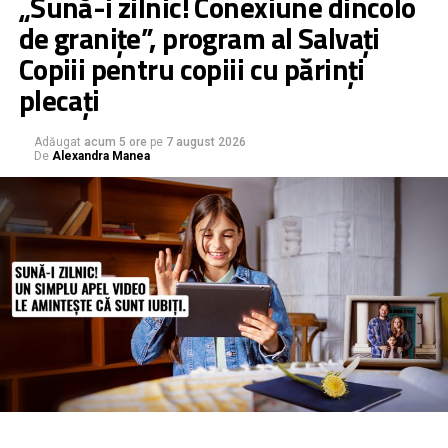
„Sună-i zilnic! Conexiune dincolo
de granițe”, program al Salvați
Copiii pentru copiii cu părinți
plecați
Adăugat
acum 5 ore
pe
7 august 2026
De
Alexandra Manea