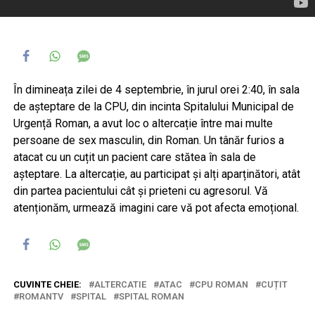
În dimineața zilei de 4 septembrie, în jurul orei 2:40, în sala
de așteptare de la CPU, din incinta Spitalului Municipal de
Urgență Roman, a avut loc o altercație între mai multe
persoane de sex masculin, din Roman. Un tânăr furios a
atacat cu un cuțit un pacient care stătea în sala de
așteptare. La altercație, au participat și alți aparținători, atât
din partea pacientului cât și prieteni cu agresorul. Vă
atenționăm, urmează imagini care vă pot afecta emoțional.
CUVINTE CHEIE:
ALTERCATIE
ATAC
CPU ROMAN
CUȚIT
ROMANTV
SPITAL
SPITAL ROMAN