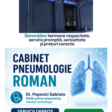
copilului sentimentul de siguranță de care are atâta
nevoie”,
explică
Gabriela Alexandrescu, Președinte
Executiv Salvați Copiii România.
În acest context, Organizația Salvați Copiii România
lansează activitățile din cadrul ediției 2026 a proiectului
„Sună-i zilnic! Conexiune dincolo de granițe”, finanțat de
Departamentul pentru Românii de Pretutindeni și adresat
părinților români care muncesc în străinătate. Proiectul
face parte din campania națională multianuală cu același
nume, care reunește, sub același concept, o serie de
inițiative menite să sprijine copiii rămași în țară și familiile
acestora. Pe lângă activitățile dedicate părinților din
diaspora, campania include acțiuni adresate persoanelor în
grija cărora rămân copiii, membrilor comunității și
specialiștilor din domeniile asistenței sociale și educației,
cu scopul de a susține bunăstarea emoțională a copiilor și
menținerea relației acestora cu părinții plecați la muncă în
străinătate. Campania se bucură de susținerea Autorității