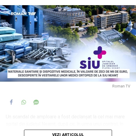
Roman TV
Un scandal de amploare a fost declanșat la cel mai mare
spital din județul Neamț, după ce, în urma unui control, în
vestiarele unor medici ortopezi au fost descoperite
VEZI ARTICOLUL