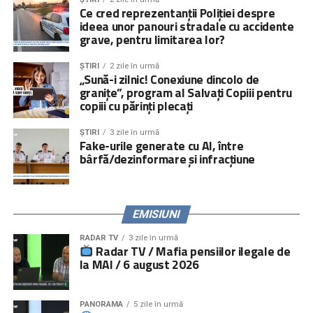
Ce cred reprezentanții Poliției despre
ideea unor panouri stradale cu accidente
grave, pentru limitarea lor?
ȘTIRI
2 zile în urmă
„Sună-i zilnic! Conexiune dincolo de
granițe”, program al Salvați Copiii pentru
copiii cu părinți plecați
ȘTIRI
3 zile în urmă
Fake-urile generate cu AI, între
bârfă/dezinformare și infracțiune
EMISIUNI
RADAR TV
3 zile în urmă
Radar TV / Mafia pensiilor ilegale de
la MAI / 6 august 2026
PANORAMA
5 zile în urmă