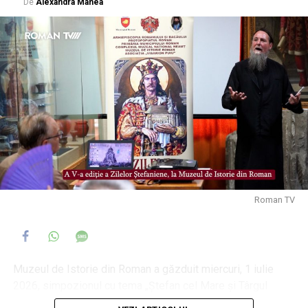
De
Alexandra Manea
Roman TV
Muzeul de Istorie din Roman a găzduit miercuri, 1 iulie
2026, simpozionul cu tema „Ștefan cel Mare și Târgul
Romanului”, manifestare care dă startul celei de-a V-a