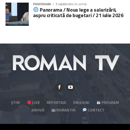
PANORAMA
3 săptămâni în urmă
Panorama / Noua lege a salarizării,
aspru criticată de bugetari / 21 iulie 2026
ȘTIRI
LIVE
REPORTAJE
EMISIUNI
PROGRAM
ARHIVĂ
ROMAN FM
CONTACT