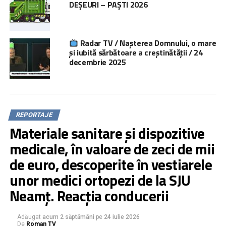
DEȘEURI – PAȘTI 2026
Radar TV / Nașterea Domnului, o mare
și iubită sărbătoare a creștinătății / 24
decembrie 2025
REPORTAJE
Materiale sanitare și dispozitive
medicale, în valoare de zeci de mii
de euro, descoperite în vestiarele
unor medici ortopezi de la SJU
Neamț. Reacția conducerii
Adăugat
acum 2 săptămâni
pe
24 iulie 2026
De
Roman TV