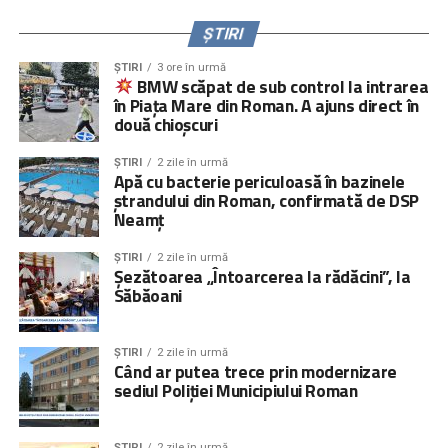
ȘTIRI
ȘTIRI
3 ore în urmă
BMW scăpat de sub control la intrarea
în Piața Mare din Roman. A ajuns direct în
două chioșcuri
ȘTIRI
2 zile în urmă
Apă cu bacterie periculoasă în bazinele
ștrandului din Roman, confirmată de DSP
Neamț
ȘTIRI
2 zile în urmă
Șezătoarea „Întoarcerea la rădăcini”, la
Săbăoani
ȘTIRI
2 zile în urmă
Când ar putea trece prin modernizare
sediul Poliției Municipiului Roman
ȘTIRI
2 zile în urmă