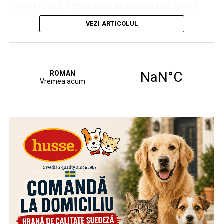
Liliana Urzică s-a întors după 40 de ani la liceu, unde a
prezentat în fața noilor generații de romanvodiști o
VEZI ARTICOLUL
expoziție dedicată iei, acest simbol care a devenit etalon
dincolo de granițele țării noastre.
În fața elevilor, organizatorii au explicat importanța
cunoașterii rădăcinilor și a simbolurilor naționale, amprente
ale identității noastre culturale.