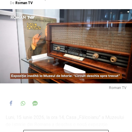
De
Roman TV
Roman TV
Luni, 15 iunie 2026, la ora 14, Casa „Fălcoianu” a Muzeului
de Istorie din Romana a deschis o nouă expoziţie
temporară, structurată pe piesele din patrimoniul tehnic al