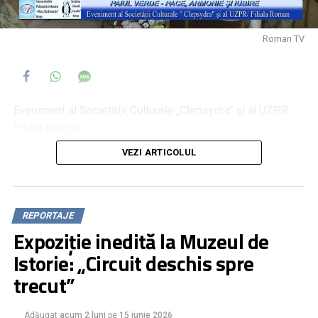
Roman TV
Eveniment al Societății Culturale „Clepsydra” și al UZPR
Filiala Roman
VEZI ARTICOLUL
REPORTAJE
Expoziție inedită la Muzeul de
Istorie: „Circuit deschis spre
trecut”
Adăugat
acum 2 luni
pe
15 iunie 2026