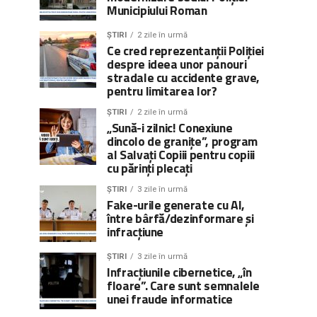
Municipiului Roman
ȘTIRI
2 zile în urmă
Ce cred reprezentanții Poliției
despre ideea unor panouri
stradale cu accidente grave,
pentru limitarea lor?
ȘTIRI
2 zile în urmă
„Sună-i zilnic! Conexiune
dincolo de granițe”, program
al Salvați Copiii pentru copiii
cu părinți plecați
ȘTIRI
3 zile în urmă
Fake-urile generate cu AI,
între bârfă/dezinformare și
infracțiune
ȘTIRI
3 zile în urmă
Infracțiunile cibernetice, „în
floare”. Care sunt semnalele
unei fraude informatice