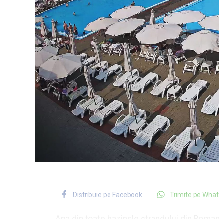
Distribuie pe Facebook
Trimite pe Wha
Apa din toate bazinele ștrandului din Roman