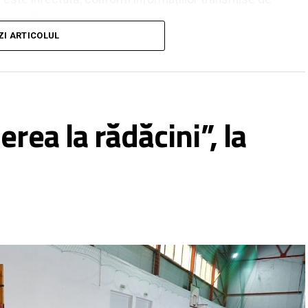
TV, cu
Pseudomonas aeruginosa
.
ZI ARTICOLUL
s aeruginosa. S-a făcut ieri adresă cu recomandări
ătre Primaria Municipiului Roman. Se impun golirea,
 repetarea probelor
„, au precizat reprezentanții
rea la rădăcini”, la
unicipiului Roman a precizat că se închid bazinele,
teorologice nefavorabile prognozate pentru acest
r meteorologice înregistrate în cursul zilei de ieri,
or indicatori privind calitatea apei”, fără a face
elor.