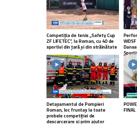
Competiția de tenis „Safety Cup
Perfo
ZF LIFETEC”, la Roman, cu 40 de
WDSF 
sportivi din țară și din străinătate
Dansat
Sporti
scena 
Detașamentul de Pompieri
POWER
Roman, loc fruntaș la toate
FINAL
probele competiției de
descarcerare și prim ajutor
calificat – faza I inspectorat