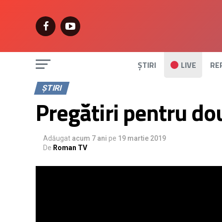
ȘTIRI
LIVE
RE
ȘTIRI
Pregătiri pentru do
Adăugat
acum 7 ani
pe
19 martie 2019
De
Roman TV