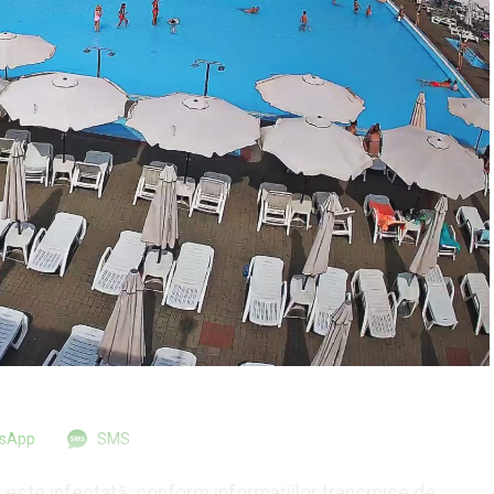
tsApp
SMS
 este infectată, conform informațiilor transmise de