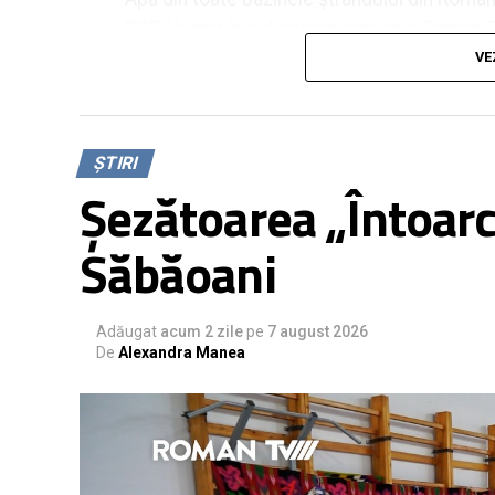
DSP Neamț la solicitarea redacției Roman 
VE
„
În toate trei bazinele a ieșit Pseudomona
și cu solicitarea de repetare a probelor c
curățarea, reumplerea, dezinfecția și apoi
ȘTIRI
Direcției de Sănătate Publică Neamț
.
Șezătoarea „Întoarce
Săbăoani
Într-un anunț pe pagina oficială, Primăria M
însă a invocat drept motive „condițiile me
Adăugat
sfârșit de săptămână”, „efectele fenomenelo
acum 2 zile
pe
7 august 2026
De
Alexandra Manea
inclusiv furtuna de nisip” și „depășiri ale un
referire la bacteria depistată în urma analiz