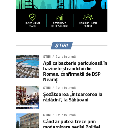
ȘTIRI
ȘTIRI
2 zile în urmă
Apă cu bacterie periculoasă în
bazinele ștrandului din
Roman, confirmată de DSP
Neamț
ȘTIRI
2 zile în urmă
Șezătoarea „Întoarcerea la
rădăcini”, la Săbăoani
ȘTIRI
2 zile în urmă
Când ar putea trece prin
modernizare sediul Poliției