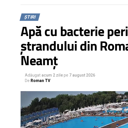
ȘTIRI
Apă cu bacterie per
ștrandului din Rom
Neamț
Adăugat
acum 2 zile
pe
7 august 2026
De
Roman TV