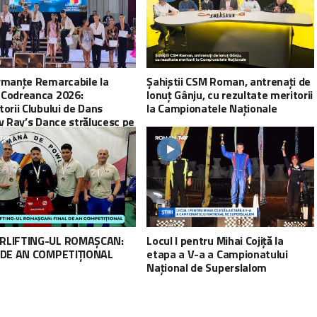
rmanțe Remarcabile la
Șahiștii CSM Roman, antrenați de
Codreanca 2026:
Ionuț Gânju, cu rezultate meritorii
orii Clubului de Dans
la Campionatele Naționale
v Ray’s Dance strălucesc pe
internațională
LIFTING-UL ROMAȘCAN:
Locul I pentru Mihai Cojiță la
 DE AN COMPETIȚIONAL
etapa a V-a a Campionatului
Național de Superslalom