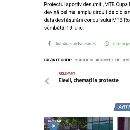
Proiectul sportiv denumit „MTB Cupa Mo
devină cel mai amplu circuit de cicli
data desfășurării concursului MTB Roma
sâmbătă, 13 iulie.
Distribuie pe Facebook
Trimite 
CUVINTE CHEIE:
CICLISM
COMPETITIE
M
RELEVANT
Elevii, chemați la proteste
ART