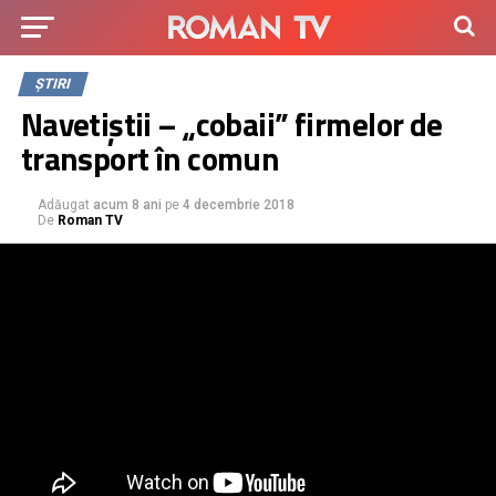
ȘTIRI
Navetiștii – „cobaii” firmelor de
transport în comun
Adăugat
acum 8 ani
pe
4 decembrie 2018
De
Roman TV