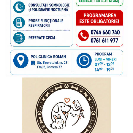
construi o societate care sprijină fiecare mamă și fiecare
copil.
Încurajăm viitorii părinți și familiile să solicite informații și
sprijin din partea medicilor, moașelor, asistenților medicali
și consilierilor în alăptare, pentru ca fiecare copil să
beneficieze de cel mai bun început în viață.
Compartimentul de Evaluare a Stării de Sănătate și
Promovare a Sănătății din cadrul Direcției de Sănătate
Publică a Județului Neamț prin distribuirea materialelor
informative pe pagina de Facebook, pe website-ul DSPJ
Neamț și prin intermediul rețelei de asistență medicală
comunitară, va desfășura activități de informare, educare,
comunicare adresate mamelor,ca populație eligibilă, pentru
a marca Săptămâna Mondială a Alăptării (1 – 7 August
2026) și pentru a crește gradul de conștientizare privind
importanța alimentației la sân ca pilon fundamental al
sănătății publice.