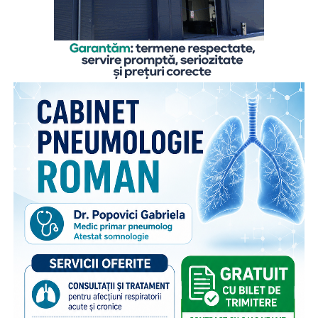
Lipsa unor date naționale actualizate evidențiază
necesitatea consolidării sistemelor de monitorizare a
practicilor de alimentație a sugarului, precum și continuarea
intervențiilor de promovare și susținere a alăptării.
Marcarea Săptămânii Mondiale a Alăptării din acest an,
reprezintă un prilej de reafirmare a importanței protejării,
promovării și susținerii alăptării printr-o abordare
integrată, fundamentată pe dovezi științifice și pe
colaborarea dintre sistemul de sănătate, autoritățile
publice, angajatori și comunitate.
Alăptarea nu reprezintă doar o alegere individuală, ci și o
responsabilitate colectivă. Crearea unui mediu favorabil
mamelor care alăptează contribuie la îmbunătățirea
sănătății copiilor, la reducerea poverii bolilor și la
dezvoltarea unor comunități mai sănătoase și mai
reziliente. Aceasta este una dintre cele mai valoroase
investiții într-un început sănătos de viață. Împreună putem