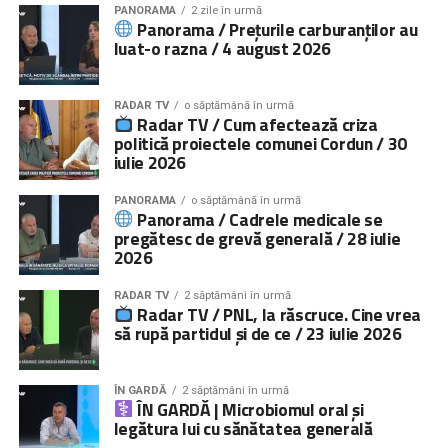
PANORAMA
2 zile în urmă
Panorama / Prețurile carburanților au
luat-o razna / 4 august 2026
RADAR TV
o săptămână în urmă
Radar TV / Cum afectează criza
politică proiectele comunei Cordun / 30
iulie 2026
PANORAMA
o săptămână în urmă
Panorama / Cadrele medicale se
pregătesc de grevă generală / 28 iulie
2026
RADAR TV
2 săptămâni în urmă
Radar TV / PNL, la răscruce. Cine vrea
să rupă partidul și de ce / 23 iulie 2026
ÎN GARDĂ
2 săptămâni în urmă
ÎN GARDĂ | Microbiomul oral și
legătura lui cu sănătatea generală