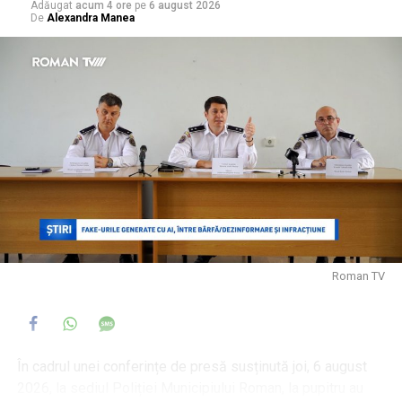
Adăugat
acum 4 ore
pe
6 august 2026
De
Alexandra Manea
Roman TV
În cadrul unei conferințe de presă susținută joi, 6 august
2026, la sediul Poliției Municipiului Roman, la pupitru au