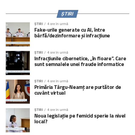
ȘTIRI
ȘTIRI
4 ore în urmă
Fake-urile generate cu AI, între
bârfă/dezinformare și infracțiune
ȘTIRI
4 ore în urmă
Infracțiunile cibernetice, „în floare”. Care
sunt semnalele unei fraude informatice
ȘTIRI
4 ore în urmă
Primăria Târgu-Neamț are purtător de
cuvânt virtual
ȘTIRI
4 ore în urmă
Noua legislație pe femicid sperie la nivel
local?