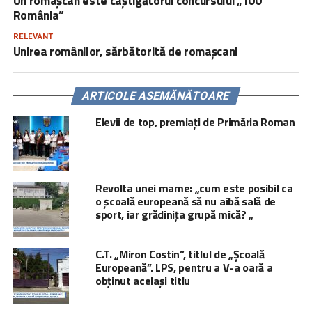
Un romașcan este câștigătorul concursului „100
România”
RELEVANT
Unirea românilor, sărbătorită de romașcani
ARTICOLE ASEMĂNĂTOARE
Elevii de top, premiați de Primăria Roman
Revolta unei mame: „cum este posibil ca
o școală europeană să nu aibă sală de
sport, iar grădinița grupă mică? „
C.T. „Miron Costin”, titlul de „Școală
Europeană”. LPS, pentru a V-a oară a
obținut același titlu