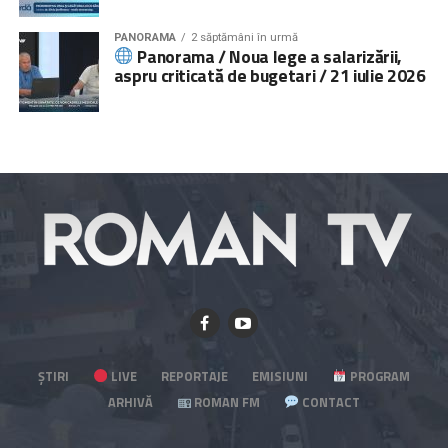
PANORAMA
2 săptămâni în urmă
Panorama / Noua lege a salarizării,
aspru criticată de bugetari / 21 iulie 2026
ȘTIRI
LIVE
REPORTAJE
EMISIUNI
PROGRAM
ARHIVĂ
ROMAN FM
CONTACT