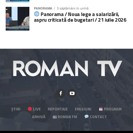
PANORAMA
3 săptămâni în urmă
Panorama / Noua lege a salarizării,
aspru criticată de bugetari / 21 iulie 2026
ȘTIRI
LIVE
REPORTAJE
EMISIUNI
PROGRAM
ARHIVĂ
ROMAN FM
CONTACT