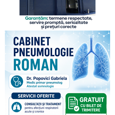
În acest context, Organizația Salvați Copiii România
lansează activitățile din cadrul ediției 2026 a proiectului
„Sună-i zilnic! Conexiune dincolo de granițe”, finanțat de
Departamentul pentru Românii de Pretutindeni și adresat
părinților români care muncesc în străinătate. Proiectul
face parte din campania națională multianuală cu același
nume, care reunește, sub același concept, o serie de
inițiative menite să sprijine copiii rămași în țară și familiile
acestora. Pe lângă activitățile dedicate părinților din
diaspora, campania include acțiuni adresate persoanelor în
grija cărora rămân copiii, membrilor comunității și
specialiștilor din domeniile asistenței sociale și educației,
cu scopul de a susține bunăstarea emoțională a copiilor și
menținerea relației acestora cu părinții plecați la muncă în
străinătate. Campania se bucură de susținerea Autorității
Naționale pentru Protecția Drepturilor Copilului și Adopție,
a Poliției de Frontieră Române și Aeroporturilor Craiova,
Cluj-Napoca, Iași, Suceava.