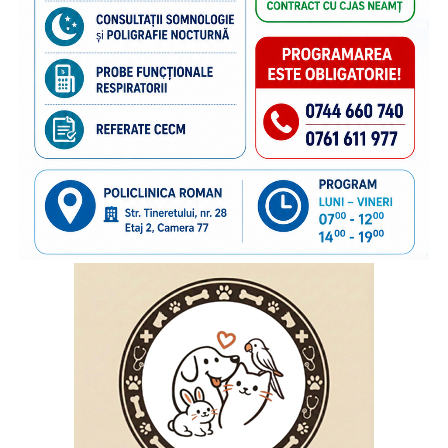
“Poliția de Frontieră Română este alături de Organizația
Salvați Copiii în acest demers de informare și prevenire,
deoarece știm că, dincolo de frontiere, există și povești de
familie care au nevoie de sprijin. În anii de colaborare am
susținut împreună transmiterea unor mesaje importante
către părinții care pleacă la muncă în străinătate,
încurajându-i să păstreze o legătură permanentă cu copiii
rămași acasă și să acorde atenție nevoilor lor emoționale.
Vom continua acest parteneriat, convinși că informarea și
cooperarea dintre instituții și organizațiile cu experiență
pot contribui la protejarea interesului superior al copilului
și la sprijinirea familiilor aflate în această situație”
, a
declarat
inspectorul general al Poliției de Frontieră
Române, chestor principal de poliție Cornel Laurian
Stoica.