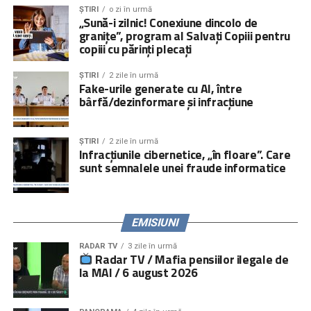
socială şi îndrumare juridică pentru adulți).
ȘTIRI
o zi în urmă
„Sună-i zilnic! Conexiune dincolo de
Peste
000 de persoane
, părinți, copii și specialiști, au
granițe”, program al Salvați Copiii pentru
fost informate cu privire la impactul negativ pe care
copiii cu părinți plecați
plecarea părinților îl are asupra copiilor rămași acasă şi la
obligațiile ce le revin părinților la părăsirea țării prin
ȘTIRI
2 zile în urmă
Fake-urile generate cu AI, între
activități directe, iar peste
5.000.000 de persoane
prin
bârfă/dezinformare și infracțiune
campanii media și online.
Serviciile de consiliere psihologică și juridică pot fi
ȘTIRI
2 zile în urmă
accesate prin linia telefonică
021.224.24.52
și prin
Infracțiunile cibernetice, „în floare”. Care
platforma
www.copiisinguriacasa.ro
.
sunt semnalele unei fraude informatice
Comunicat „
Salvați Copiii
” România
EMISIUNI
RADAR TV
3 zile în urmă
Radar TV / Mafia pensiilor ilegale de
la MAI / 6 august 2026