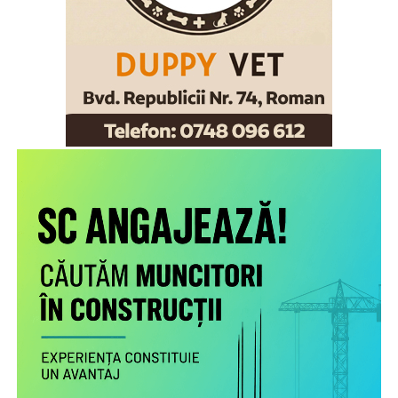
Scopul proiectului este creşterea gradului de
conştientizare a părinţilor români care muncesc în alte
state cu privire la nevoile copiilor rămaşi acasă,
necesitatea menţinerii comunicării cu aceştia şi cu
persoanele în grija cărora au rămas şi a legăturii cu
comunitatea de proveniență.