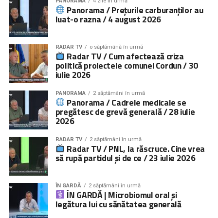
PANORAMA
4 zile în urmă
Panorama / Prețurile carburanților au
luat-o razna / 4 august 2026
RADAR TV
o săptămână în urmă
Radar TV / Cum afectează criza
politică proiectele comunei Cordun / 30
iulie 2026
PANORAMA
2 săptămâni în urmă
Panorama / Cadrele medicale se
pregătesc de grevă generală / 28 iulie
2026
RADAR TV
2 săptămâni în urmă
Radar TV / PNL, la răscruce. Cine vrea
să rupă partidul și de ce / 23 iulie 2026
ÎN GARDĂ
2 săptămâni în urmă
ÎN GARDĂ | Microbiomul oral și
legătura lui cu sănătatea generală