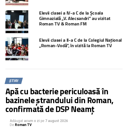
Elevii clasei a IV-a C de la Școala
Gimnazială „V. Alecsandri” au vizitat
Roman TV & Roman FM
Elevii clasei a II-a C de la Colegiul Național
„Roman-Vodă”, în vizită la Roman TV
ȘTIRI
Apă cu bacterie periculoasă în
bazinele ștrandului din Roman,
confirmată de DSP Neamț
Adăugat
acum o zi
pe
7 august 2026
De
Roman TV