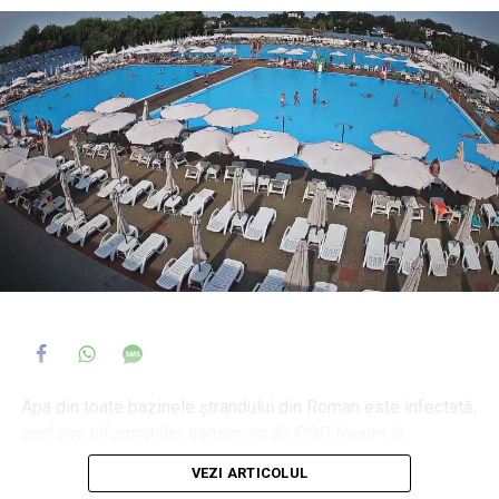
Apa din toate bazinele ștrandului din Roman este infectată,
conform informațiilor transmise de DSP Neamț la
solicitarea redacției Roman TV, cu
Pseudomonas
VEZI ARTICOLUL
aeruginosa
.