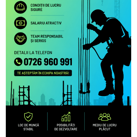
Proiectul include următoarele activități:
Studiu la nivel european privind patternurile de relaționare,
practicile de exercitare a rolului parental la distanță și
nevoile de sprijin ale familiilor transnaționale, în special ale
părinților români aflați la muncă în străinătate.
Campanie de informare și conștientizare cu privire la
nevoile copiilor rămaşi acasă, necesitatea menţinerii
comunicării cu aceştia şi cu persoanele în grija cărora au
rămas copiii şi a legăturii cu comunitatea de proveniență
(online, media) pentru peste 1.000.000 de români care
muncesc/trăiesc în alte state.
Servicii de informare şi consiliere pe teme psiho-
emoţionale şi juridice pentru 2.700 de părinţi români care
muncesc în alte state – prin intermediul secțiunii
interactive a site-ului
www.copiisinguriacasa.ro
, liniei
telefonice dedicate, activităţi de informare și consiliere a