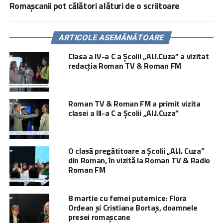
Romașcanii pot călători alături de o scriitoare
ARTICOLE ASEMĂNĂTOARE
Clasa a IV-a C a Școlii „Al.I.Cuza” a vizitat
redacția Roman TV & Roman FM
Roman TV & Roman FM a primit vizita
clasei a III-a C a Școlii „Al.I.Cuza”
O clasă pregătitoare a Școlii „Al.I. Cuza”
din Roman, în vizită la Roman TV & Radio
Roman FM
8 martie cu femei puternice: Flora
Ordean și Cristiana Bortaș, doamnele
presei romașcane