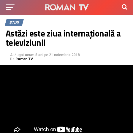
ȘTIRI
Astăzi este ziua internațională a
televiziunii
Adăugat
acum 8 ani
pe
21 noiembrie 2018
De
Roman TV