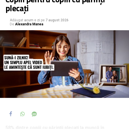
plecați
Adăugat
acum o zi
pe
7 august 2026
De
Alexandra Manea
58% dintre copiii cu părinții plecați la muncă în