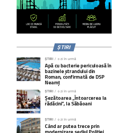
ȘTIRI
ȘTIRI
o zi în urmă
Apă cu bacterie periculoasă în
bazinele ștrandului din
Roman, confirmată de DSP
Neamț
ȘTIRI
o zi în urmă
Șezătoarea „Întoarcerea la
rădăcini”, la Săbăoani
ȘTIRI
o zi în urmă
Când ar putea trece prin
modernizare sediul Poliției