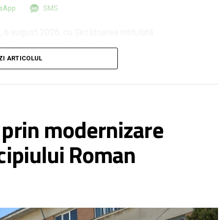
tsApp
SMS
i, 6 august 2026, cu Șezătoarea intitulată
ilor veniți din diaspora, pentru a se reuni cu familia
ZI ARTICOLUL
n ateliere pregătite pentru cei care au trecut
 atunci când utilizatorii nu folosesc corespunzător
 prin modernizare
tsApp
SMS
inează în bazine, nefiind recomandată clorinarea
icipiului Roman
remediată.