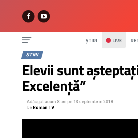
ȘTIRI
LIVE
RE
ȘTIRI
Elevii sunt așteptaț
Excelență”
Adăugat
acum 8 ani
pe
13 septembrie 2018
De
Roman TV