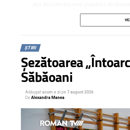
Apa din toate bazinele ștrandului din Roman
DSP Neamț la solicitarea redacției Roman 
VE
„
În toate trei bazinele a ieșit Pseudomona
și cu solicitarea de repetare a probelor c
curățarea, reumplerea, dezinfecția și apoi
ȘTIRI
Direcției de Sănătate Publică Neamț
.
Șezătoarea „Întoarce
Săbăoani
Într-un anunț pe pagina oficială, Primăria M
însă a invocat drept motive „condițiile me
Adăugat
sfârșit de săptămână”, „efectele fenomenelo
acum o zi
pe
7 august 2026
De
Alexandra Manea
inclusiv furtuna de nisip” și „depășiri ale un
referire la bacteria depistată în urma analiz