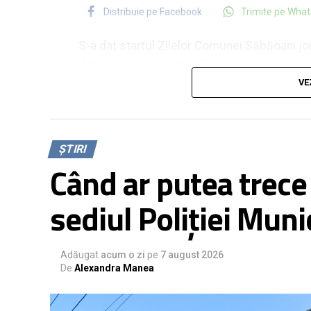
Distribuie pe Facebook
Trimite pe Wha
S-a dat startul Zilelor Comunei Săbăoani jo
„Întoarcerea la rădăcini”, dedicată săbăonen
și cu prietenii rămași în comunitate.
VE
Meșteșugurile de odinioară au fost expuse î
pragul șezătorii.
ȘTIRI
Specialiștii spun că astfel de situații apar
Când ar putea trece
Distribuie pe Facebook
Trimite pe Wha
bazinele de înot, mai precis atunci când ur
excesivă a acestora.
sediul Poliției Mun
Rămâne de văzut în cât timp situația va fi 
Adăugat
acum o zi
pe
7 august 2026
De
Alexandra Manea
Pseudomonas aeruginosa poate cauza: