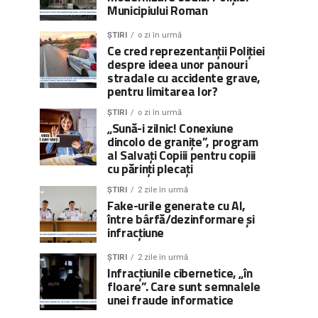
Municipiului Roman
ȘTIRI
o zi în urmă
Ce cred reprezentanții Poliției
despre ideea unor panouri
stradale cu accidente grave,
pentru limitarea lor?
ȘTIRI
o zi în urmă
„Sună-i zilnic! Conexiune
dincolo de granițe”, program
al Salvați Copiii pentru copiii
cu părinți plecați
ȘTIRI
2 zile în urmă
Fake-urile generate cu AI,
între bârfă/dezinformare și
infracțiune
ȘTIRI
2 zile în urmă
Infracțiunile cibernetice, „în
floare”. Care sunt semnalele
unei fraude informatice