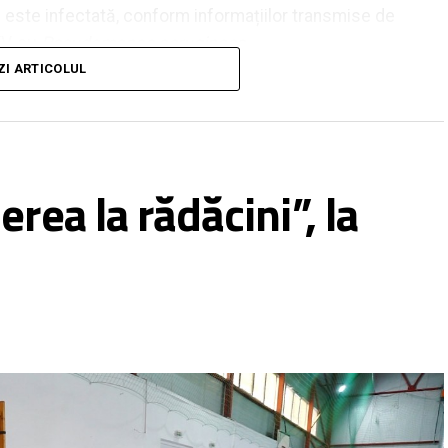
 este infectată, conform informațiilor transmise de
TV, cu
Pseudomonas aeruginosa
.
ZI ARTICOLUL
s aeruginosa. S-a făcut ieri adresă cu recomandări
ătre Primaria Municipiului Roman. Se impun golirea,
 repetarea probelor
„, au precizat reprezentanții
rea la rădăcini”, la
unicipiului Roman a precizat că se închid bazinele,
teorologice nefavorabile prognozate pentru acest
r meteorologice înregistrate în cursul zilei de ieri,
or indicatori privind calitatea apei”, fără a face
elor.