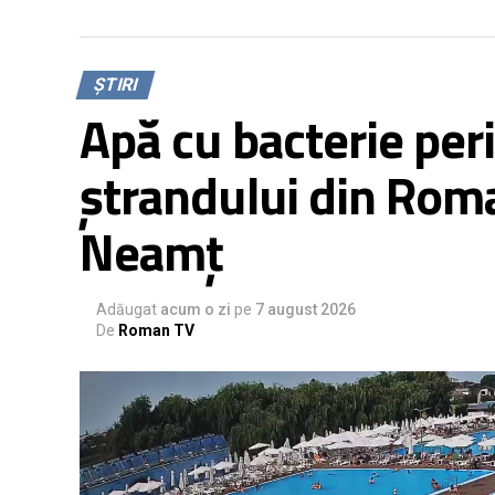
ȘTIRI
Apă cu bacterie per
ștrandului din Rom
Neamț
Adăugat
acum o zi
pe
7 august 2026
De
Roman TV