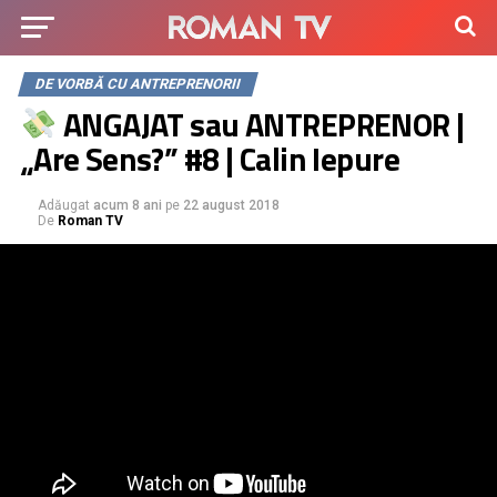
DE VORBĂ CU ANTREPRENORII
ANGAJAT sau ANTREPRENOR |
„Are Sens?” #8 | Calin Iepure
Adăugat
acum 8 ani
pe
22 august 2018
De
Roman TV