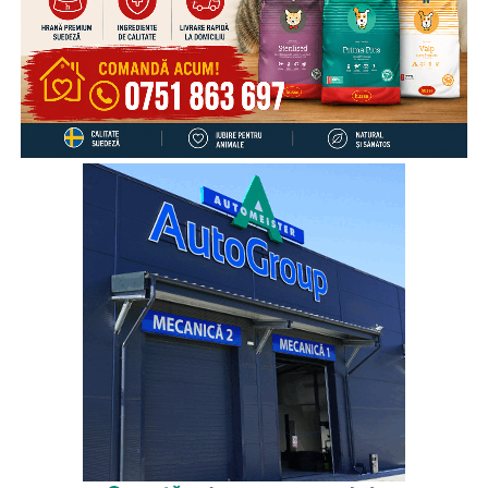
https://www.facebook.com/groups/DeVorbaCuAntreprenorii/
*************************************************************
ABONEAZA-TE la canalul „De vorba cu Antreprenorii” AICI:
https://www.youtube.com/channel/UCam1PtyT6iD1MPT9Sa
sub_confirmation=1
Like & Share