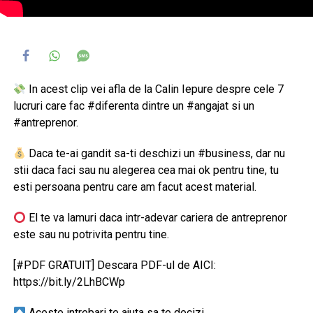
In acest clip vei afla de la Calin Iepure despre cele 7
lucruri care fac #diferenta dintre un #angajat si un
#antreprenor.
Daca te-ai gandit sa-ti deschizi un #business, dar nu
stii daca faci sau nu alegerea cea mai ok pentru tine, tu
esti persoana pentru care am facut acest material.
El te va lamuri daca intr-adevar cariera de antreprenor
este sau nu potrivita pentru tine.
[#PDF GRATUIT] Descara PDF-ul de AICI:
https://bit.ly/2LhBCWp
Aceste intrebari te ajuta sa te decizi.