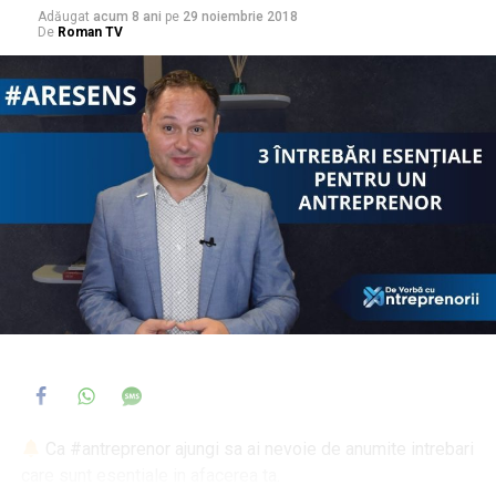
Adăugat
acum 8 ani
pe
29 noiembrie 2018
De
Roman TV
Ca #antreprenor ajungi sa ai nevoie de anumite intrebari
care sunt esentiale in afacerea ta.