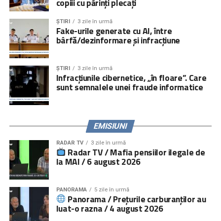
copiii cu părinți plecați
ȘTIRI
3 zile în urmă
Fake-urile generate cu AI, între
bârfă/dezinformare și infracțiune
ȘTIRI
3 zile în urmă
Infracțiunile cibernetice, „în floare”. Care
sunt semnalele unei fraude informatice
EMISIUNI
RADAR TV
3 zile în urmă
Radar TV / Mafia pensiilor ilegale de
la MAI / 6 august 2026
PANORAMA
5 zile în urmă
Panorama / Prețurile carburanților au
luat-o razna / 4 august 2026