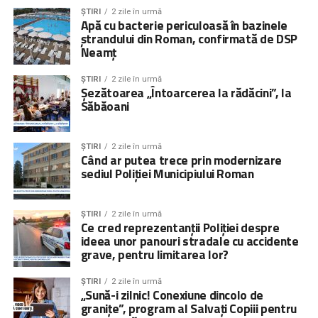
ȘTIRI
2 zile în urmă
Apă cu bacterie periculoasă în bazinele
ștrandului din Roman, confirmată de DSP
Neamț
ȘTIRI
2 zile în urmă
Șezătoarea „Întoarcerea la rădăcini”, la
Săbăoani
ȘTIRI
2 zile în urmă
Când ar putea trece prin modernizare
sediul Poliției Municipiului Roman
ȘTIRI
2 zile în urmă
Ce cred reprezentanții Poliției despre
ideea unor panouri stradale cu accidente
grave, pentru limitarea lor?
ȘTIRI
2 zile în urmă
„Sună-i zilnic! Conexiune dincolo de
granițe”, program al Salvați Copiii pentru