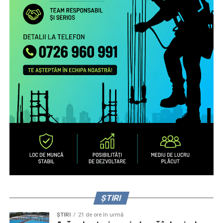
Studiu la nivel european privind patternurile de relaționare,
practicile de exercitare a rolului parental la distanță și
nevoile de sprijin ale familiilor transnaționale, în special ale
părinților români aflați la muncă în străinătate.
Campanie de informare și conștientizare cu privire la
nevoile copiilor rămaşi acasă, necesitatea menţinerii
comunicării cu aceştia şi cu persoanele în grija cărora au
rămas copiii şi a legăturii cu comunitatea de proveniență
(online, media) pentru peste 1.000.000 de români care
muncesc/trăiesc în alte state.
Servicii de informare şi consiliere pe teme psiho-
emoţionale şi juridice pentru 2.700 de părinţi români care
muncesc în alte state – prin intermediul secțiunii
interactive a site-ului
www.copiisinguriacasa.ro
, liniei
telefonice dedicate, activităţi de informare și consiliere a
părinţilor la puncte de trecere a frontierei, prin caravane
organizate în mediul rural și urban mic.
ȘTIRI
ȘTIRI
21 de ore în urmă