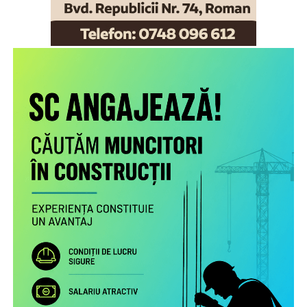
Scopul proiectului este creşterea gradului de
conştientizare a părinţilor români care muncesc în alte
state cu privire la nevoile copiilor rămaşi acasă,
necesitatea menţinerii comunicării cu aceştia şi cu
persoanele în grija cărora au rămas şi a legăturii cu
comunitatea de proveniență.
Proiectul include următoarele activități: