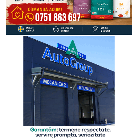
bucură în mediul școlar, 39% dintre copii au răspuns că fac
acest lucru zilnic, 27% de câteva ori pe săptămână, 12% o
dată pe săptămână, 17% mai rar, iar 4% preferă să discute
despre aceste aspecte cu altcineva.
„Cu toate că înțeleg rațional motivele care i-au determinat
pe părinți să plece în străinătate, pentru a le putea asigura
un trai decent, copiii rămași cel mai adesea în grija rudelor
din țară resimt absența părinților zi de zi, mai ales atunci
când au probleme, simt nevoia să fie sfătuiți sau să fie
sprijiniți emoțional. De aceea comunicarea cu părinții este
esențială, chiar și de la distanță, pentru că ea îi dă
copilului sentimentul de siguranță de care are atâta
nevoie”,
explică
Gabriela Alexandrescu, Președinte
Executiv Salvați Copiii România.
În acest context, Organizația Salvați Copiii România
lansează activitățile din cadrul ediției 2026 a proiectului
„Sună-i zilnic! Conexiune dincolo de granițe”, finanțat de