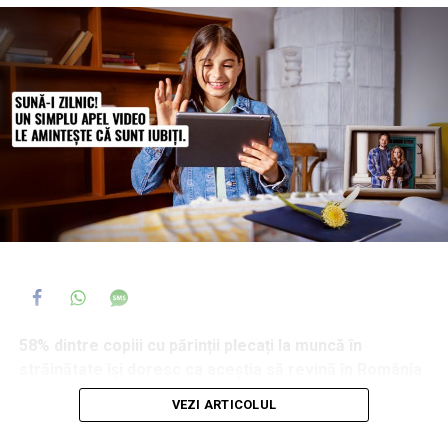
58% dintre copiii cu părinții plecați la muncă în
străinătate își doresc ca aceștia să revină în România
și 44% dintre ei spun că, atunci când se confruntă cu o
VEZI ARTICOLUL
problemă serioasă, primul ajutor îl caută tot la părinți,
chiar și de la distanță. În același timp, 35% afirmă că au