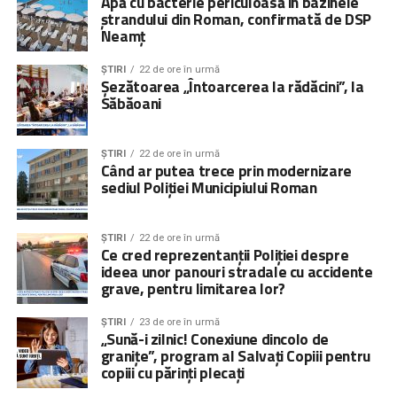
Apă cu bacterie periculoasă în bazinele
ștrandului din Roman, confirmată de DSP
Context
Neamț
Amploarea fenomenului copiilor cu părinții plecați la muncă
ȘTIRI
22 de ore în urmă
Șezătoarea „Întoarcerea la rădăcini”, la
în străinătate a făcut necesară dezvoltarea unei rețele de
Săbăoani
servicii specializate destinate acestor copii. Organizația
Salvați Copiii a creat astfel de servicii, adresate atât
copiilor, cât și părinților lor și persoanelor în grija cărora au
ȘTIRI
22 de ore în urmă
Când ar putea trece prin modernizare
rămas copiii, începând cu anul 2010.
sediul Poliției Municipiului Roman
Peste 18.000 de copii şi 12.000 de adulți
, persoane în
grija cărora au rămas sau părinți, au beneficiat până acum
ȘTIRI
22 de ore în urmă
de servicii de intervenție directă (consiliere psihologică şi
Ce cred reprezentanții Poliției despre
ideea unor panouri stradale cu accidente
socială, activități de suport școlar şi activități de
grave, pentru limitarea lor?
socializare pentru copii; educație parentală, consiliere
socială şi îndrumare juridică pentru adulți).
ȘTIRI
23 de ore în urmă
„Sună-i zilnic! Conexiune dincolo de
Peste
000 de persoane
, părinți, copii și specialiști, au
granițe”, program al Salvați Copiii pentru
fost informate cu privire la impactul negativ pe care
copiii cu părinți plecați
plecarea părinților îl are asupra copiilor rămași acasă şi la