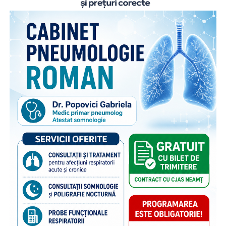
Departamentul pentru Românii de Pretutindeni și adresat
părinților români care muncesc în străinătate. Proiectul
face parte din campania națională multianuală cu același
nume, care reunește, sub același concept, o serie de
inițiative menite să sprijine copiii rămași în țară și familiile
acestora. Pe lângă activitățile dedicate părinților din
diaspora, campania include acțiuni adresate persoanelor în
grija cărora rămân copiii, membrilor comunității și
specialiștilor din domeniile asistenței sociale și educației,
cu scopul de a susține bunăstarea emoțională a copiilor și
menținerea relației acestora cu părinții plecați la muncă în
străinătate. Campania se bucură de susținerea Autorității
Naționale pentru Protecția Drepturilor Copilului și Adopție,
a Poliției de Frontieră Române și Aeroporturilor Craiova,
Cluj-Napoca, Iași, Suceava.
“Poliția de Frontieră Română este alături de Organizația