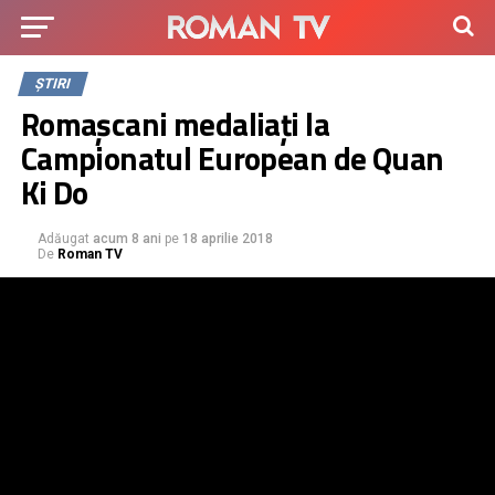
ȘTIRI
Romașcani medaliați la
Campionatul European de Quan
Ki Do
Adăugat
acum 8 ani
pe
18 aprilie 2018
De
Roman TV