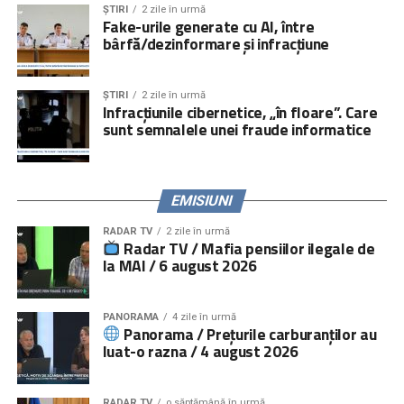
obligațiile ce le revin părinților la părăsirea țării prin
ȘTIRI
2 zile în urmă
Fake-urile generate cu AI, între
activități directe, iar peste
5.000.000 de persoane
prin
bârfă/dezinformare și infracțiune
campanii media și online.
Serviciile de consiliere psihologică și juridică pot fi
ȘTIRI
2 zile în urmă
accesate prin linia telefonică
021.224.24.52
și prin
Infracțiunile cibernetice, „în floare”. Care
platforma
www.copiisinguriacasa.ro
.
sunt semnalele unei fraude informatice
Comunicat „
Salvați Copiii
” România
EMISIUNI
RADAR TV
2 zile în urmă
Radar TV / Mafia pensiilor ilegale de
la MAI / 6 august 2026
PANORAMA
4 zile în urmă
Panorama / Prețurile carburanților au
luat-o razna / 4 august 2026
RADAR TV
o săptămână în urmă