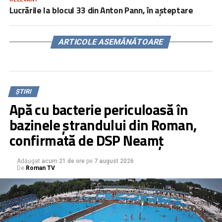
Lucrările la blocul 33 din Anton Pann, în așteptare
ARTICOLE ASEMĂNĂTOARE
ȘTIRI
Apă cu bacterie periculoasă în
bazinele ștrandului din Roman,
confirmată de DSP Neamț
Adăugat
acum 21 de ore
pe
7 august 2026
De
Roman TV