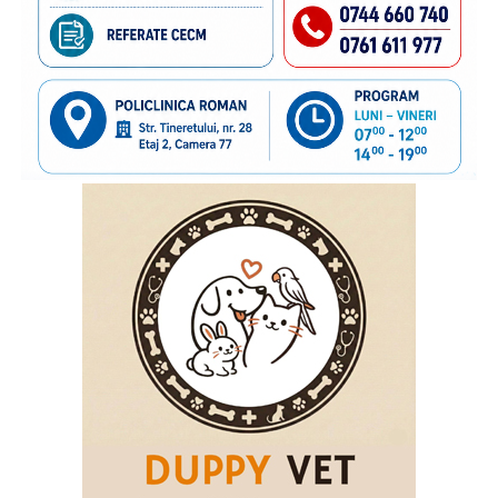
Salvați Copiii în acest demers de informare și prevenire,
deoarece știm că, dincolo de frontiere, există și povești de
familie care au nevoie de sprijin. În anii de colaborare am
susținut împreună transmiterea unor mesaje importante
către părinții care pleacă la muncă în străinătate,
încurajându-i să păstreze o legătură permanentă cu copiii
rămași acasă și să acorde atenție nevoilor lor emoționale.
Vom continua acest parteneriat, convinși că informarea și
cooperarea dintre instituții și organizațiile cu experiență
pot contribui la protejarea interesului superior al copilului
și la sprijinirea familiilor aflate în această situație”
, a
declarat
inspectorul general al Poliției de Frontieră
Române, chestor principal de poliție Cornel Laurian
Stoica.