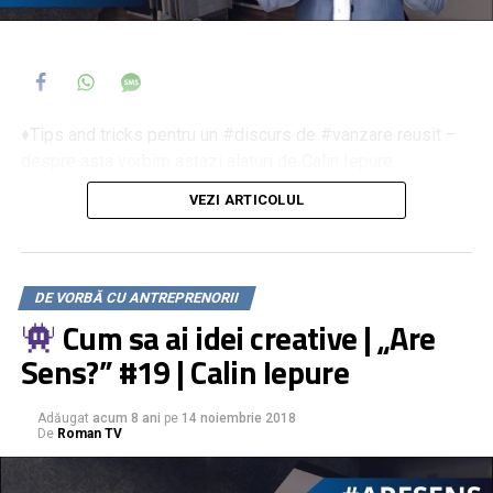
ABONEAZA-TE la canalul „De vorba cu Antreprenorii” AICI:
https://www.youtube.com/channel/UCam1PtyT6iD1MPT9Sa
sub_confirmation=1
♦Tips and tricks pentru un #discurs de #vanzare reusit –
despre asta vorbim astazi alaturi de Calin Iepure.
VEZI ARTICOLUL
Ce discutam mai exact?
despre cele 6 tipuri de #elevator #pitch si cum sa le
constuiesti pentru a-ti pune in valoare produsul/afacerea
DE VORBĂ CU ANTREPRENORII
Cum sa ai idei creative | „Are
*************************************************************
Sens?” #19 | Calin Iepure
SITE: https://devorbacuantreprenorii.ro
FACEBOOK:
Adăugat
acum 8 ani
pe
14 noiembrie 2018
https://www.facebook.com/devorbacuantreprenorii.ro/
De
Roman TV
GrupDeDiscutii:
https://www.facebook.com/groups/DeVorbaCuAntreprenorii/