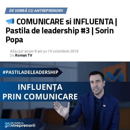
foarte simple, doar ca termenii par complicati.
DE VORBĂ CU ANTREPRENORII
I-am trecut prin sita si am ales ce e mai important de
COMUNICARE si INFLUENTA |
retinut.
Rezultatul il ai mai jos
Pastila de leadership #3 | Sorin
Videoul pe scurt:
Popa
Cele 4 tipuri de intalniri pe care poti sa le faci pentru
Adăugat
acum 8 ani
pe
19 octombrie 2018
consolida #echipa si pentru a urmari in timp real
De
Roman TV
progresele
O mica informatie #BONUS din partea noastra
Ce sa faci prima si prima data cand simti ca nu mai ai
timp de nimic si te-ai pierdut printre #task-uri (metoda A
S.A.D.I explicata)
#Lansarea pe piata a unui produs/serviciu pe piata: cea
mai des intalnita greseala intr-un #start-up (si nu numai)
Download PDF GRATUIT aici: https://bit.ly/2Aogtr8
*************************************************************