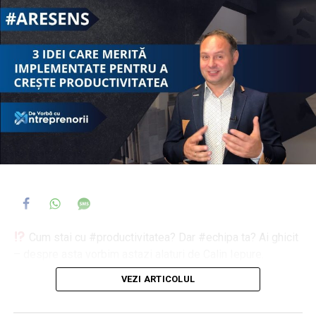
https://www.facebook.com/devorbacuantreprenorii.ro/
GrupDeDiscutii:
https://www.facebook.com/groups/DeVorbaCuAntreprenorii/
*************************************************************
ABONEAZA-TE la canalul „De vorba cu Antreprenorii” AICI:
https://www.youtube.com/channel/UCam1PtyT6iD1MPT9Sa
sub_confirmation=1
Like & Share
Cum stai cu #productivitatea? Dar #echipa ta? Ai ghicit
– despre asta vorbim astazi alaturi de Calin Iepure.
VEZI ARTICOLUL
Modul de lucru tine de #cultura #organizationala. Nu te
speria, nu e nimic buru-buru. Ba din contra! Sunt lucruri