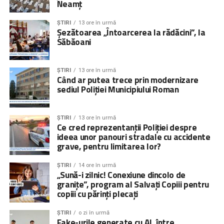
Neamț
ȘTIRI
13 ore în urmă
Șezătoarea „Întoarcerea la rădăcini”, la
Săbăoani
ȘTIRI
13 ore în urmă
Când ar putea trece prin modernizare
sediul Poliției Municipiului Roman
ȘTIRI
13 ore în urmă
Ce cred reprezentanții Poliției despre
ideea unor panouri stradale cu accidente
grave, pentru limitarea lor?
ȘTIRI
14 ore în urmă
„Sună-i zilnic! Conexiune dincolo de
granițe”, program al Salvați Copiii pentru
copiii cu părinți plecați
ȘTIRI
o zi în urmă
Fake-urile generate cu AI, între