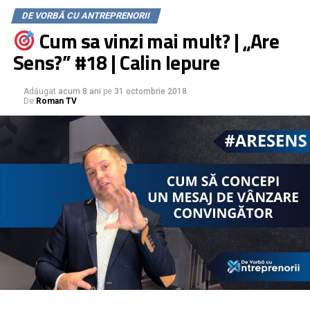
enciclopedia antreprenoriatului.
DE VORBĂ CU ANTREPRENORII
Cum sa vinzi mai mult? | „Are
Iata 3 dintre cele 9 metode explicate in clipul video:
Sens?” #18 | Calin Iepure
Brainwriting
Metoda Gordon
„Dream big”
Adăugat
acum 8 ani
pe
31 octombrie 2018
De
Roman TV
Ca sa vezi care metode sunt mai compatibile cu firma ta,
urmareste intregul video si completeaza PDF-ul din link.
Download PDF GRATUIT aici: https://bit.ly/2PXmhAy
*************************************************************
#SITE: https://devorbacuantreprenorii.ro
#FACEBOOK:
https://www.facebook.com/devorbacuantreprenorii.ro/
#GrupDeDiscutii:
https://www.facebook.com/groups/DeVorbaCuAntreprenorii/