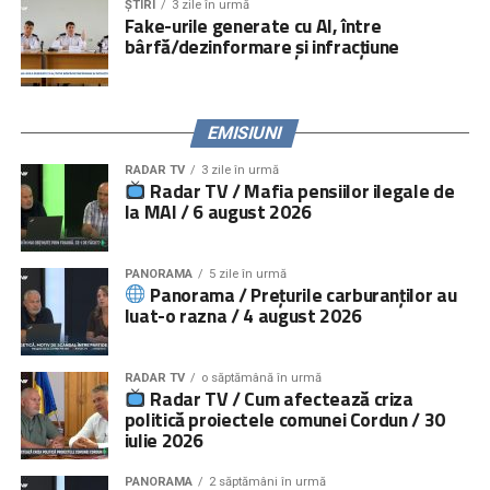
ȘTIRI
3 zile în urmă
interactive a site-ului
www.copiisinguriacasa.ro
, liniei
Fake-urile generate cu AI, între
bârfă/dezinformare și infracțiune
telefonice dedicate, activităţi de informare și consiliere a
părinţilor la puncte de trecere a frontierei, prin caravane
organizate în mediul rural și urban mic.
EMISIUNI
RADAR TV
3 zile în urmă
Context
Radar TV / Mafia pensiilor ilegale de
la MAI / 6 august 2026
Amploarea fenomenului copiilor cu părinții plecați la muncă
în străinătate a făcut necesară dezvoltarea unei rețele de
PANORAMA
5 zile în urmă
servicii specializate destinate acestor copii. Organizația
Panorama / Prețurile carburanților au
luat-o razna / 4 august 2026
Salvați Copiii a creat astfel de servicii, adresate atât
copiilor, cât și părinților lor și persoanelor în grija cărora au
rămas copiii, începând cu anul 2010.
RADAR TV
o săptămână în urmă
Radar TV / Cum afectează criza
Peste 18.000 de copii şi 12.000 de adulți
, persoane în
politică proiectele comunei Cordun / 30
iulie 2026
grija cărora au rămas sau părinți, au beneficiat până acum
de servicii de intervenție directă (consiliere psihologică şi
PANORAMA
2 săptămâni în urmă