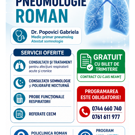
experiențele și dificultățile care țin de mediul educațional.
Comunicarea cu părinții rămâne esențială, inclusiv atunci
când este vorba despre dificultățile pe care copiii le
întâmpină la școală. Întrebați cât de des reușesc să
vorbească cu părinții despre lucrurile care îi supără sau îi
bucură în mediul școlar, 39% dintre copii au răspuns că fac
acest lucru zilnic, 27% de câteva ori pe săptămână, 12% o
dată pe săptămână, 17% mai rar, iar 4% preferă să discute
despre aceste aspecte cu altcineva.
„Cu toate că înțeleg rațional motivele care i-au determinat
pe părinți să plece în străinătate, pentru a le putea asigura
un trai decent, copiii rămași cel mai adesea în grija rudelor
din țară resimt absența părinților zi de zi, mai ales atunci
când au probleme, simt nevoia să fie sfătuiți sau să fie
sprijiniți emoțional. De aceea comunicarea cu părinții este
esențială, chiar și de la distanță, pentru că ea îi dă
copilului sentimentul de siguranță de care are atâta