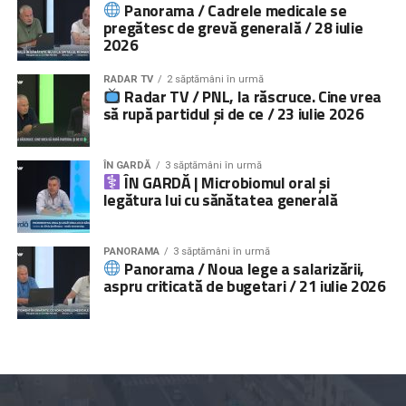
socială, activități de suport școlar şi activități de
Panorama / Cadrele medicale se
socializare pentru copii; educație parentală, consiliere
pregătesc de grevă generală / 28 iulie
2026
socială şi îndrumare juridică pentru adulți).
Peste
000 de persoane
, părinți, copii și specialiști, au
RADAR TV
2 săptămâni în urmă
fost informate cu privire la impactul negativ pe care
Radar TV / PNL, la răscruce. Cine vrea
plecarea părinților îl are asupra copiilor rămași acasă şi la
să rupă partidul și de ce / 23 iulie 2026
obligațiile ce le revin părinților la părăsirea țării prin
activități directe, iar peste
5.000.000 de persoane
prin
ÎN GARDĂ
3 săptămâni în urmă
campanii media și online.
ÎN GARDĂ | Microbiomul oral și
legătura lui cu sănătatea generală
Serviciile de consiliere psihologică și juridică pot fi
accesate prin linia telefonică
021.224.24.52
și prin
platforma
www.copiisinguriacasa.ro
.
PANORAMA
3 săptămâni în urmă
Panorama / Noua lege a salarizării,
aspru criticată de bugetari / 21 iulie 2026
Comunicat „
Salvați Copiii
” România