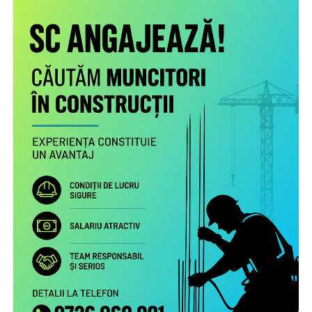
a Poliției de Frontieră Române și Aeroporturilor Craiova,
Cluj-Napoca, Iași, Suceava.
“Poliția de Frontieră Română este alături de Organizația
Salvați Copiii în acest demers de informare și prevenire,
deoarece știm că, dincolo de frontiere, există și povești de
familie care au nevoie de sprijin. În anii de colaborare am
susținut împreună transmiterea unor mesaje importante
către părinții care pleacă la muncă în străinătate,
încurajându-i să păstreze o legătură permanentă cu copiii
rămași acasă și să acorde atenție nevoilor lor emoționale.
Vom continua acest parteneriat, convinși că informarea și
cooperarea dintre instituții și organizațiile cu experiență
pot contribui la protejarea interesului superior al copilului
și la sprijinirea familiilor aflate în această situație”
, a
declarat
inspectorul general al Poliției de Frontieră
Române, chestor principal de poliție Cornel Laurian