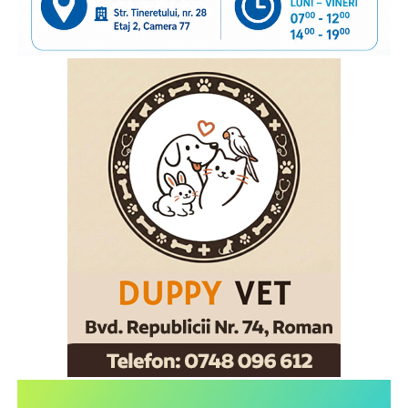
nevoie”,
explică
Gabriela Alexandrescu, Președinte
Executiv Salvați Copiii România.
În acest context, Organizația Salvați Copiii România
lansează activitățile din cadrul ediției 2026 a proiectului
„Sună-i zilnic! Conexiune dincolo de granițe”, finanțat de
Departamentul pentru Românii de Pretutindeni și adresat
părinților români care muncesc în străinătate. Proiectul
face parte din campania națională multianuală cu același
nume, care reunește, sub același concept, o serie de
inițiative menite să sprijine copiii rămași în țară și familiile
acestora. Pe lângă activitățile dedicate părinților din
diaspora, campania include acțiuni adresate persoanelor în
grija cărora rămân copiii, membrilor comunității și
specialiștilor din domeniile asistenței sociale și educației,
cu scopul de a susține bunăstarea emoțională a copiilor și
menținerea relației acestora cu părinții plecați la muncă în
străinătate. Campania se bucură de susținerea Autorității
Naționale pentru Protecția Drepturilor Copilului și Adopție,