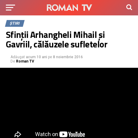
ȘTIRI
Sfinții Arhangheli Mihail și
Gavriil, călăuzele sufletelor
Adăugat
acum 10 ani
pe
8 noiembrie 2016
De
Roman TV