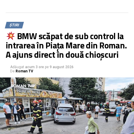
ȘTIRI
BMW scăpat de sub control la
intrarea în Piața Mare din Roman.
A ajuns direct în două chioșcuri
Adăugat
acum 3 ore
pe
9 august 2026
De
Roman TV