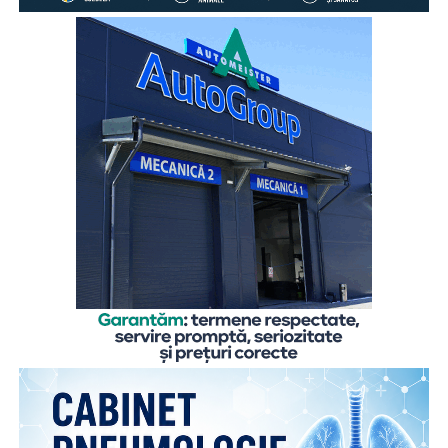
afectează semnificativ starea emoțională a copiilor, care
au stări de tristețe, un comportament agitat uneori și o
aparentă detașare, indiferență față de activitățile în care
se implică de obicei. Cei doi frați vin în fiecare zi la centrul
Salvați Copiii, unde beneficiază de o masă caldă zilnic,
rechizite, activități de consiliere pentru a gestiona absența
părinților, activități educative pentru a-și dezvolta
abilitățile școlare și activități recreative pentru a se relaxa
și a socializa cu alți copii. Participarea la activitățile
organizate în centrul de zi le oferă un mediu stabil și
familiar în care pot progresa, în ciuda absenței părinților.
De asemenea, centrul menține legătura cu părinții și
încurajează comunicarea regulată cu copilul. Totuși,
absența părinților rămâne un factor de risc major, fiind
necesară menținerea intervenției pe termen lung.
Dincolo de experiențele individuale, sondajul evidențiază
și modul în care copiii reușesc să mențină dialogul cu
părinții plecați la muncă în străinătate cu privire la