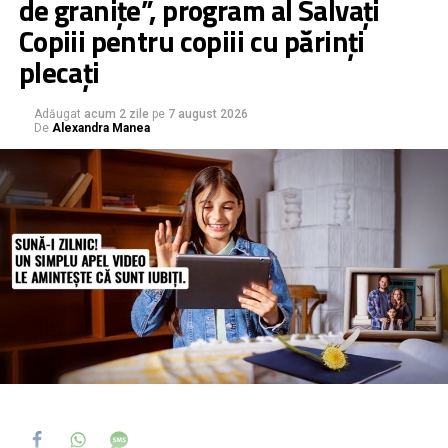
de granițe”, program al Salvați
Copiii pentru copiii cu părinți
plecați
Adăugat
acum 2 zile
pe
7 august 2026
De
Alexandra Manea