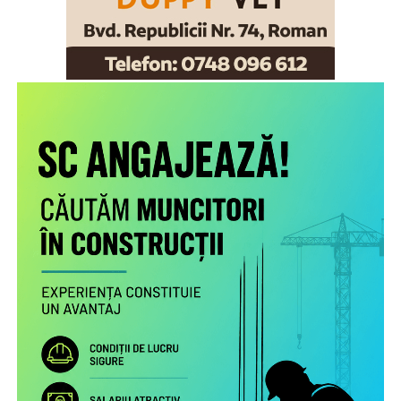
Scopul proiectului este creşterea gradului de
conştientizare a părinţilor români care muncesc în alte
state cu privire la nevoile copiilor rămaşi acasă,
necesitatea menţinerii comunicării cu aceştia şi cu
persoanele în grija cărora au rămas şi a legăturii cu
comunitatea de proveniență.
Proiectul include următoarele activități: