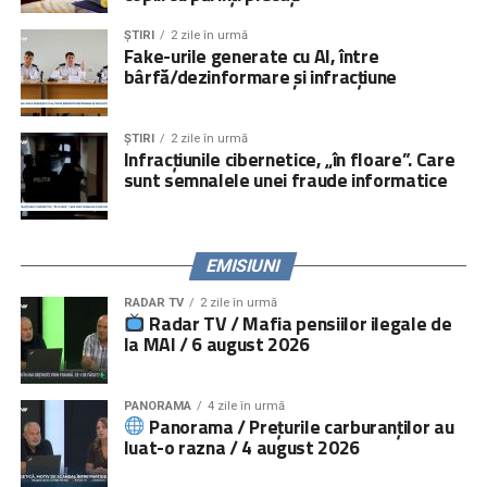
plecarea părinților îl are asupra copiilor rămași acasă şi la
obligațiile ce le revin părinților la părăsirea țării prin
ȘTIRI
2 zile în urmă
Fake-urile generate cu AI, între
activități directe, iar peste
5.000.000 de persoane
prin
bârfă/dezinformare și infracțiune
campanii media și online.
Serviciile de consiliere psihologică și juridică pot fi
ȘTIRI
2 zile în urmă
accesate prin linia telefonică
021.224.24.52
și prin
Infracțiunile cibernetice, „în floare”. Care
platforma
www.copiisinguriacasa.ro
.
sunt semnalele unei fraude informatice
Comunicat „
Salvați Copiii
” România
EMISIUNI
RADAR TV
2 zile în urmă
Radar TV / Mafia pensiilor ilegale de
la MAI / 6 august 2026
PANORAMA
4 zile în urmă
Panorama / Prețurile carburanților au
luat-o razna / 4 august 2026