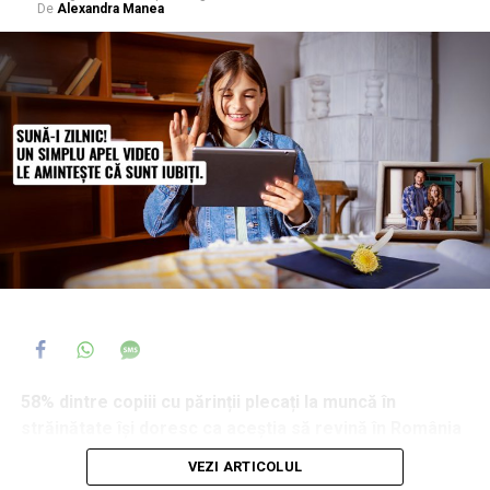
De
Alexandra Manea
58% dintre copiii cu părinții plecați la muncă în
străinătate își doresc ca aceștia să revină în România
și 44% dintre ei spun că, atunci când se confruntă cu o
VEZI ARTICOLUL
problemă serioasă, primul ajutor îl caută tot la părinți,