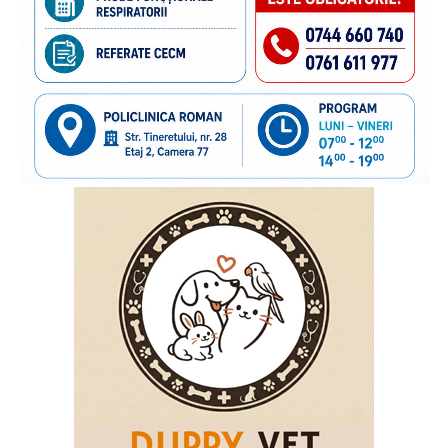
Salvați Copiii în acest demers de informare și prevenire,
deoarece știm că, dincolo de frontiere, există și povești de
familie care au nevoie de sprijin. În anii de colaborare am
susținut împreună transmiterea unor mesaje importante
către părinții care pleacă la muncă în străinătate,
încurajându-i să păstreze o legătură permanentă cu copiii
rămași acasă și să acorde atenție nevoilor lor emoționale.
Vom continua acest parteneriat, convinși că informarea și
cooperarea dintre instituții și organizațiile cu experiență
pot contribui la protejarea interesului superior al copilului
și la sprijinirea familiilor aflate în această situație”
, a
declarat
inspectorul general al Poliției de Frontieră
Române, chestor principal de poliție Cornel Laurian
Stoica.