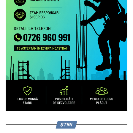
Studiu la nivel european privind patternurile de relaționare,
practicile de exercitare a rolului parental la distanță și
nevoile de sprijin ale familiilor transnaționale, în special ale
părinților români aflați la muncă în străinătate.
Campanie de informare și conștientizare cu privire la
nevoile copiilor rămaşi acasă, necesitatea menţinerii
comunicării cu aceştia şi cu persoanele în grija cărora au
rămas copiii şi a legăturii cu comunitatea de proveniență
(online, media) pentru peste 1.000.000 de români care
muncesc/trăiesc în alte state.
Servicii de informare şi consiliere pe teme psiho-
emoţionale şi juridice pentru 2.700 de părinţi români care
muncesc în alte state – prin intermediul secțiunii
interactive a site-ului
www.copiisinguriacasa.ro
, liniei
telefonice dedicate, activităţi de informare și consiliere a
părinţilor la puncte de trecere a frontierei, prin caravane
organizate în mediul rural și urban mic.
ȘTIRI