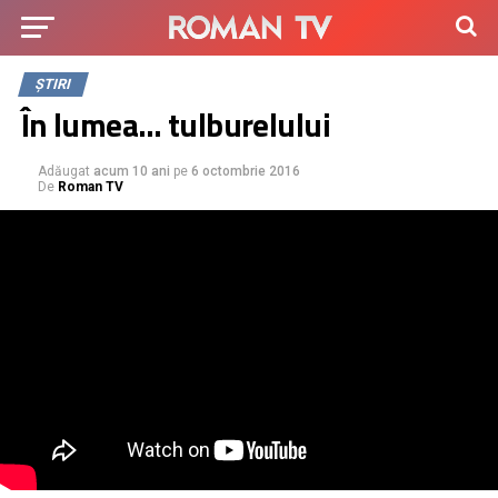
ȘTIRI
În lumea… tulburelului
Adăugat
acum 10 ani
pe
6 octombrie 2016
De
Roman TV