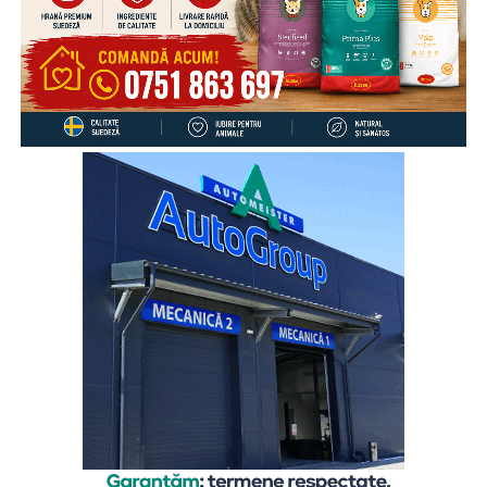
bucură în mediul școlar, 39% dintre copii au răspuns că fac
acest lucru zilnic, 27% de câteva ori pe săptămână, 12% o
dată pe săptămână, 17% mai rar, iar 4% preferă să discute
despre aceste aspecte cu altcineva.
„Cu toate că înțeleg rațional motivele care i-au determinat
pe părinți să plece în străinătate, pentru a le putea asigura
un trai decent, copiii rămași cel mai adesea în grija rudelor
din țară resimt absența părinților zi de zi, mai ales atunci
când au probleme, simt nevoia să fie sfătuiți sau să fie
sprijiniți emoțional. De aceea comunicarea cu părinții este
esențială, chiar și de la distanță, pentru că ea îi dă
copilului sentimentul de siguranță de care are atâta
nevoie”,
explică
Gabriela Alexandrescu, Președinte
Executiv Salvați Copiii România.
În acest context, Organizația Salvați Copiii România
lansează activitățile din cadrul ediției 2026 a proiectului
„Sună-i zilnic! Conexiune dincolo de granițe”, finanțat de