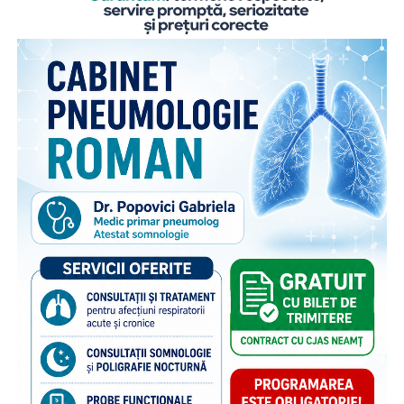
Departamentul pentru Românii de Pretutindeni și adresat
părinților români care muncesc în străinătate. Proiectul
face parte din campania națională multianuală cu același
nume, care reunește, sub același concept, o serie de
inițiative menite să sprijine copiii rămași în țară și familiile
acestora. Pe lângă activitățile dedicate părinților din
diaspora, campania include acțiuni adresate persoanelor în
grija cărora rămân copiii, membrilor comunității și
specialiștilor din domeniile asistenței sociale și educației,
cu scopul de a susține bunăstarea emoțională a copiilor și
menținerea relației acestora cu părinții plecați la muncă în
străinătate. Campania se bucură de susținerea Autorității
Naționale pentru Protecția Drepturilor Copilului și Adopție,
a Poliției de Frontieră Române și Aeroporturilor Craiova,
Cluj-Napoca, Iași, Suceava.
“Poliția de Frontieră Română este alături de Organizația