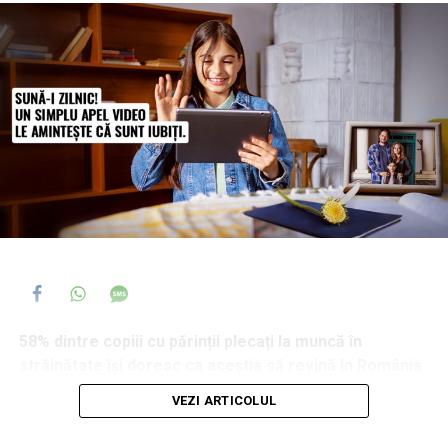
58% dintre copiii cu părinții plecați la muncă în
străinătate își doresc ca aceștia să revină în România
și 44% dintre ei spun că, atunci când se confruntă cu o
VEZI ARTICOLUL
problemă serioasă, primul ajutor îl caută tot la părinți,
chiar și de la distanță. În același timp, 35% afirmă că au