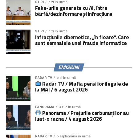
ȘTIRI
o zi în urmă
Fake-urile generate cu AI, între
activități directe, iar peste
5.000.000 de persoane
prin
bârfă/dezinformare și infracțiune
campanii media și online.
Serviciile de consiliere psihologică și juridică pot fi
ȘTIRI
o zi în urmă
accesate prin linia telefonică
021.224.24.52
și prin
Infracțiunile cibernetice, „în floare”. Care
platforma
www.copiisinguriacasa.ro
.
sunt semnalele unei fraude informatice
Comunicat „
Salvați Copiii
” România
EMISIUNI
RADAR TV
o zi în urmă
Radar TV / Mafia pensiilor ilegale de
la MAI / 6 august 2026
PANORAMA
3 zile în urmă
Panorama / Prețurile carburanților au
luat-o razna / 4 august 2026
RADAR TV
o săptămână în urmă