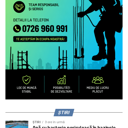
Studiu la nivel european privind patternurile de relaționare,
practicile de exercitare a rolului parental la distanță și
nevoile de sprijin ale familiilor transnaționale, în special ale
părinților români aflați la muncă în străinătate.
Campanie de informare și conștientizare cu privire la
nevoile copiilor rămaşi acasă, necesitatea menţinerii
comunicării cu aceştia şi cu persoanele în grija cărora au
rămas copiii şi a legăturii cu comunitatea de proveniență
(online, media) pentru peste 1.000.000 de români care
muncesc/trăiesc în alte state.
Servicii de informare şi consiliere pe teme psiho-
emoţionale şi juridice pentru 2.700 de părinţi români care
muncesc în alte state – prin intermediul secțiunii
interactive a site-ului
www.copiisinguriacasa.ro
, liniei
telefonice dedicate, activităţi de informare și consiliere a
părinţilor la puncte de trecere a frontierei, prin caravane
organizate în mediul rural și urban mic.
ȘTIRI
ȘTIRI
3 ore în urmă
Apă cu bacterie periculoasă în bazinele