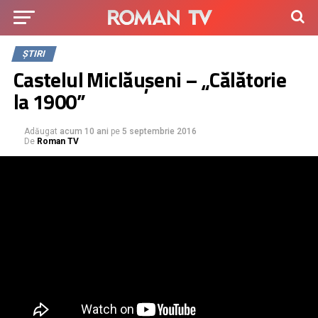
ȘTIRI
Castelul Miclăușeni – „Călătorie
la 1900”
Adăugat
acum 10 ani
pe
5 septembrie 2016
De
Roman TV