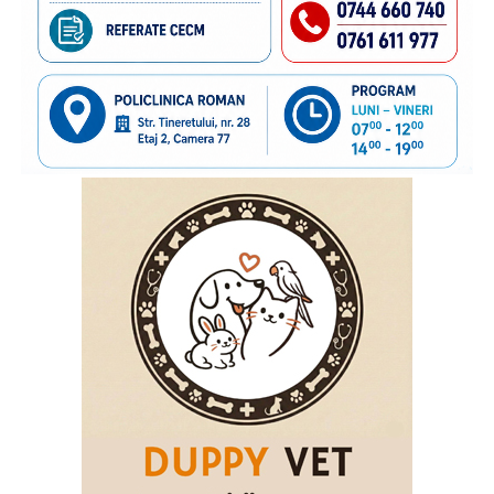
deoarece știm că, dincolo de frontiere, există și povești de
familie care au nevoie de sprijin. În anii de colaborare am
susținut împreună transmiterea unor mesaje importante
către părinții care pleacă la muncă în străinătate,
încurajându-i să păstreze o legătură permanentă cu copiii
rămași acasă și să acorde atenție nevoilor lor emoționale.
Vom continua acest parteneriat, convinși că informarea și
cooperarea dintre instituții și organizațiile cu experiență
pot contribui la protejarea interesului superior al copilului
și la sprijinirea familiilor aflate în această situație”
, a
declarat
inspectorul general al Poliției de Frontieră
Române, chestor principal de poliție Cornel Laurian
Stoica.