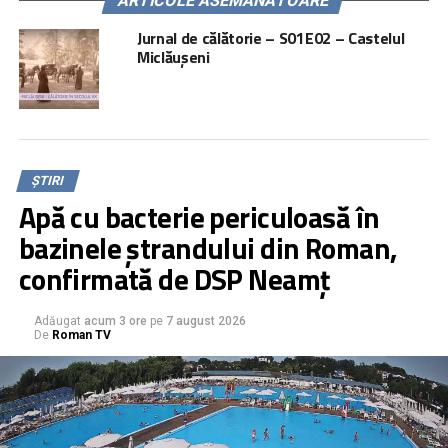
ARTICOLE ASEMĂNĂTOARE
Jurnal de călătorie – S01E02 – Castelul
Miclăușeni
ȘTIRI
Apă cu bacterie periculoasă în
bazinele ștrandului din Roman,
confirmată de DSP Neamț
Adăugat
acum 3 ore
pe
7 august 2026
De
Roman TV