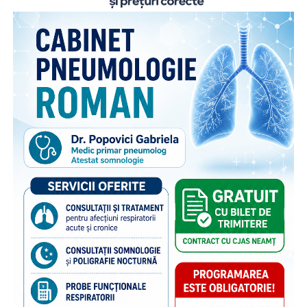
părinților români care muncesc în străinătate. Proiectul
face parte din campania națională multianuală cu același
nume, care reunește, sub același concept, o serie de
inițiative menite să sprijine copiii rămași în țară și familiile
acestora. Pe lângă activitățile dedicate părinților din
diaspora, campania include acțiuni adresate persoanelor în
grija cărora rămân copiii, membrilor comunității și
specialiștilor din domeniile asistenței sociale și educației,
cu scopul de a susține bunăstarea emoțională a copiilor și
menținerea relației acestora cu părinții plecați la muncă în
străinătate. Campania se bucură de susținerea Autorității
Naționale pentru Protecția Drepturilor Copilului și Adopție,
a Poliției de Frontieră Române și Aeroporturilor Craiova,
Cluj-Napoca, Iași, Suceava.
“Poliția de Frontieră Română este alături de Organizația
Salvați Copiii în acest demers de informare și prevenire,