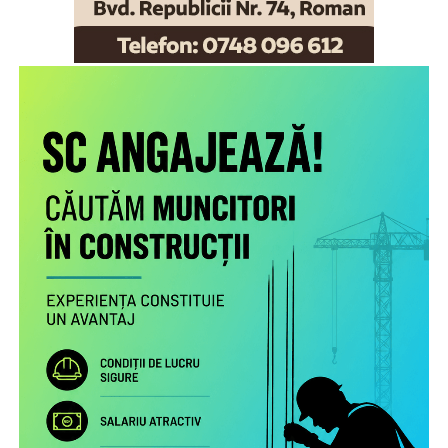
Scopul proiectului este creşterea gradului de
conştientizare a părinţilor români care muncesc în alte
state cu privire la nevoile copiilor rămaşi acasă,
necesitatea menţinerii comunicării cu aceştia şi cu
persoanele în grija cărora au rămas şi a legăturii cu
comunitatea de proveniență.
Proiectul include următoarele activități: