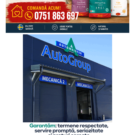
acest lucru zilnic, 27% de câteva ori pe săptămână, 12% o
dată pe săptămână, 17% mai rar, iar 4% preferă să discute
despre aceste aspecte cu altcineva.
„Cu toate că înțeleg rațional motivele care i-au determinat
pe părinți să plece în străinătate, pentru a le putea asigura
un trai decent, copiii rămași cel mai adesea în grija rudelor
din țară resimt absența părinților zi de zi, mai ales atunci
când au probleme, simt nevoia să fie sfătuiți sau să fie
sprijiniți emoțional. De aceea comunicarea cu părinții este
esențială, chiar și de la distanță, pentru că ea îi dă
copilului sentimentul de siguranță de care are atâta
nevoie”,
explică
Gabriela Alexandrescu, Președinte
Executiv Salvați Copiii România.
În acest context, Organizația Salvați Copiii România
lansează activitățile din cadrul ediției 2026 a proiectului
„Sună-i zilnic! Conexiune dincolo de granițe”, finanțat de
Departamentul pentru Românii de Pretutindeni și adresat