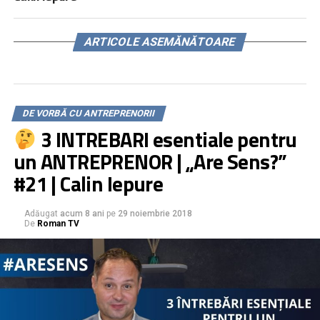
ARTICOLE ASEMĂNĂTOARE
DE VORBĂ CU ANTREPRENORII
3 INTREBARI esentiale pentru
un ANTREPRENOR | „Are Sens?”
#21 | Calin Iepure
Adăugat
acum 8 ani
pe
29 noiembrie 2018
De
Roman TV