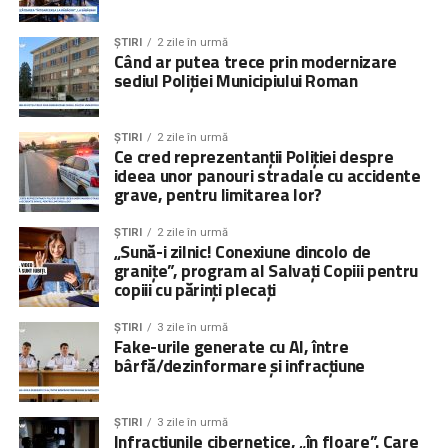
ȘTIRI
2 zile în urmă
Când ar putea trece prin modernizare
sediul Poliției Municipiului Roman
ȘTIRI
2 zile în urmă
Ce cred reprezentanții Poliției despre
ideea unor panouri stradale cu accidente
grave, pentru limitarea lor?
ȘTIRI
2 zile în urmă
„Sună-i zilnic! Conexiune dincolo de
granițe”, program al Salvați Copiii pentru
copiii cu părinți plecați
ȘTIRI
3 zile în urmă
Fake-urile generate cu AI, între
bârfă/dezinformare și infracțiune
ȘTIRI
3 zile în urmă
Infracțiunile cibernetice, „în floare”. Care