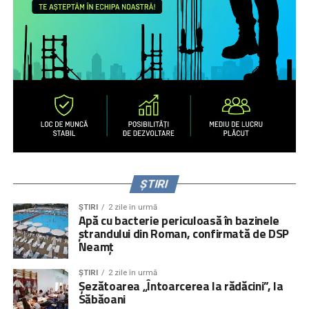
ȘTIRI
ȘTIRI
2 zile în urmă
Apă cu bacterie periculoasă în bazinele
ștrandului din Roman, confirmată de DSP
Neamț
ȘTIRI
2 zile în urmă
Șezătoarea „Întoarcerea la rădăcini”, la
Săbăoani