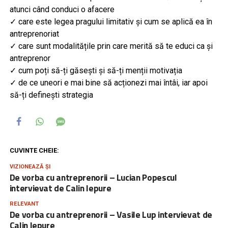
atunci când conduci o afacere
✓ care este legea pragului limitativ și cum se aplică ea în
antreprenoriat
✓ care sunt modalitățile prin care merită să te educi ca și
antreprenor
✓ cum poți să-ți găsești și să-ți menții motivația
✓ de ce uneori e mai bine să acționezi mai întâi, iar apoi
să-ți definești strategia
CUVINTE CHEIE:
VIZIONEAZĂ ȘI
De vorba cu antreprenorii – Lucian Popescul
intervievat de Calin Iepure
RELEVANT
De vorba cu antreprenorii – Vasile Lup intervievat de
Calin Iepure