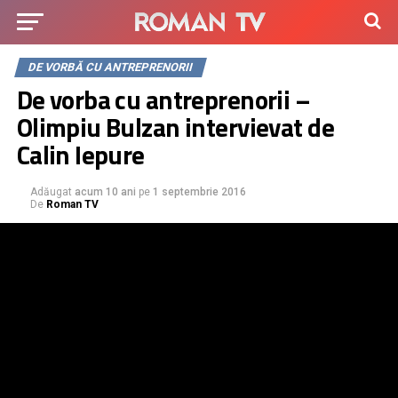
DE VORBĂ CU ANTREPRENORII
De vorba cu antreprenorii –
Olimpiu Bulzan intervievat de
Calin Iepure
Adăugat
acum 10 ani
pe
1 septembrie 2016
De
Roman TV