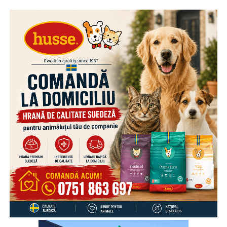
Cum iti poate sabota business-ul neintelegerea acestor
tipare
Ce ar trebui sa stii despre… TINE! (dacă vrei sa-ti
dezvolti afacerea)
Download [PDF GRATUIT]: https://bit.ly/2Ckq8jP
*************************************************************
SITE: https://devorbacuantreprenorii.ro
FACEBOOK:
https://www.facebook.com/devorbacuantreprenorii.ro/
GrupDeDiscutii:
https://www.facebook.com/groups/DeVorbaCuAntreprenorii/
*************************************************************
ABONEAZA-TE la canalul „De vorba cu Antreprenorii” AICI:
https://www.youtube.com/channel/UCam1PtyT6iD1MPT9Sa