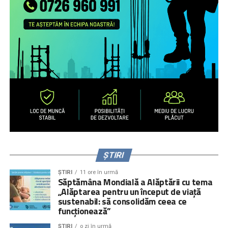
ȘTIRI
ȘTIRI
11 ore în urmă
Săptămâna Mondială a Alăptării cu tema
„Alăptarea pentru un început de viață
sustenabil: să consolidăm ceea ce
funcționează”
ȘTIRI
o zi în urmă