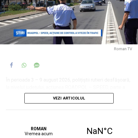
Roman TV
În perioada 3 – 9 august 2026, polițiștii rutieri desfășoară,
la nivelul județului, acțiunea ROADPOL – SPEED, parte a
calendarului de activități al Organizației Europene a
VEZI ARTICOLUL
Polițiilor Rutiere, având ca scop prevenirea accidentelor de
circulație produse pe fondul nerespectării regimului legal
de viteză. Pe întreaga durată a acțiunii, polițiștii vor
intensifica activitățile de monitorizare și control al traficului
rutier, utilizând echipamente pentru măsurarea vitezei de