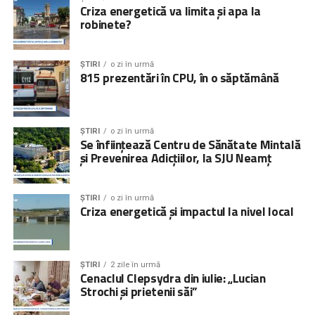
Criza energetică va limita și apa la
robinete?
ȘTIRI
o zi în urmă
815 prezentări în CPU, în o săptămână
ȘTIRI
o zi în urmă
Se înființează Centru de Sănătate Mintală
și Prevenirea Adicțiilor, la SJU Neamț
ȘTIRI
o zi în urmă
Criza energetică și impactul la nivel local
ȘTIRI
2 zile în urmă
Cenaclul Clepsydra din iulie: „Lucian
Strochi și prietenii săi”