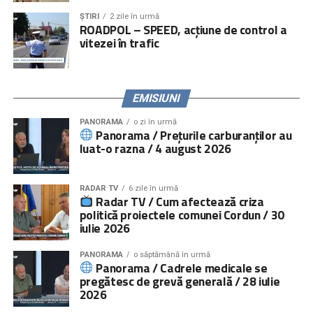
ȘTIRI
2 zile în urmă
ROADPOL – SPEED, acțiune de control a
vitezei în trafic
EMISIUNI
PANORAMA
o zi în urmă
Panorama / Prețurile carburanților au
luat-o razna / 4 august 2026
RADAR TV
6 zile în urmă
Radar TV / Cum afectează criza
politică proiectele comunei Cordun / 30
iulie 2026
PANORAMA
o săptămână în urmă
Panorama / Cadrele medicale se
pregătesc de grevă generală / 28 iulie
2026