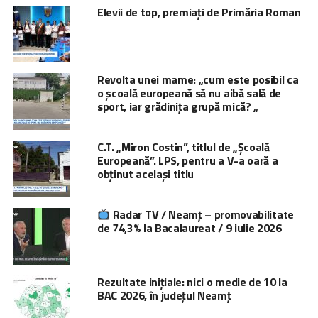
Elevii de top, premiați de Primăria Roman
Revolta unei mame: „cum este posibil ca
o școală europeană să nu aibă sală de
sport, iar grădinița grupă mică? „
C.T. „Miron Costin”, titlul de „Școală
Europeană”. LPS, pentru a V-a oară a
obținut același titlu
Radar TV / Neamț – promovabilitate
de 74,3% la Bacalaureat / 9 iulie 2026
Rezultate inițiale: nici o medie de 10 la
BAC 2026, în județul Neamț