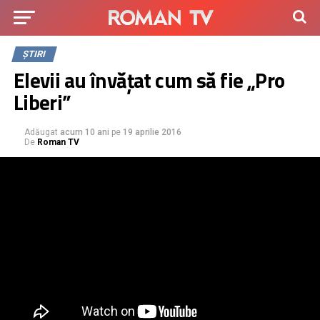
ȘTIRI
Elevii au învățat cum să fie „Pro
Liberi”
Adăugat
acum 10 ani
pe
19 aprilie 2016
De
Roman TV