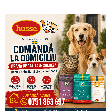
deplasare a autovehiculelor, în vederea identificării și
sancționării conducătorilor auto care depășesc limitele
legale de viteză.
Viteza excesivă sau neadaptată condițiilor de drum
reprezintă una dintre principalele cauze generatoare de
accidente rutiere grave. Respectarea limitelor legale și
adaptarea vitezei la condițiile de trafic, de drum și de
vreme pot face diferența dintre un drum parcurs în
siguranță și o tragedie.