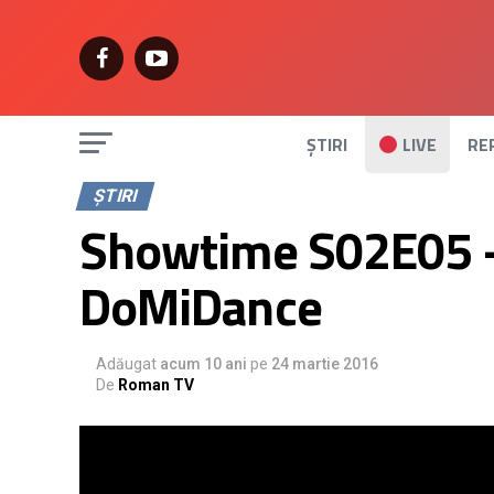
ȘTIRI
LIVE
RE
ȘTIRI
Showtime S02E05 – 
DoMiDance
Adăugat
acum 10 ani
pe
24 martie 2016
De
Roman TV