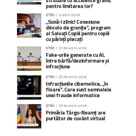
stradale cu accidente grave,
pentru limitarea lor?
ȘTIRI
o oră în urmă
„Sună-i zilnic! Conexiune
dincolo de granițe”, program
al Salvați Copiii pentru copiii
cu părinți plecați
ȘTIRI
21 de ore în urmă
Fake-urile generate cu AI,
între bârfă/dezinformare și
infracțiune
ȘTIRI
22 de ore în urmă
Infracțiunile cibernetice, „în
floare”. Care sunt semnalele
unei fraude informatice
ȘTIRI
22 de ore în urmă
Primăria Târgu-Neamț are
purtător de cuvânt virtual