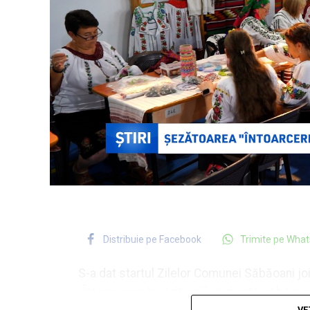
Distribuie pe Facebook
Trimite pe Wha
S-a dat startul Zilelor Comunei Săbăoani jo
„Întoarcerea la rădăcini”, dedicată săbăonen
VE