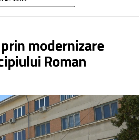
n ateliere pregătite pentru cei care au trecut
 prin modernizare
tsApp
SMS
icipiului Roman