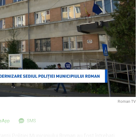
Roman TV
tsApp
SMS
anții Poliției Municipiului Roman au fost întrebați