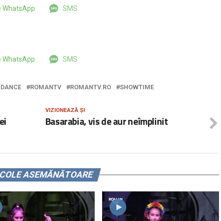
pe WhatsApp
SMS
pe WhatsApp
SMS
IDANCE
ROMANTV
ROMANTV.RO
SHOWTIME
VIZIONEAZĂ ȘI
ei
Basarabia, vis de aur neîmplinit
ICOLE ASEMĂNĂTOARE