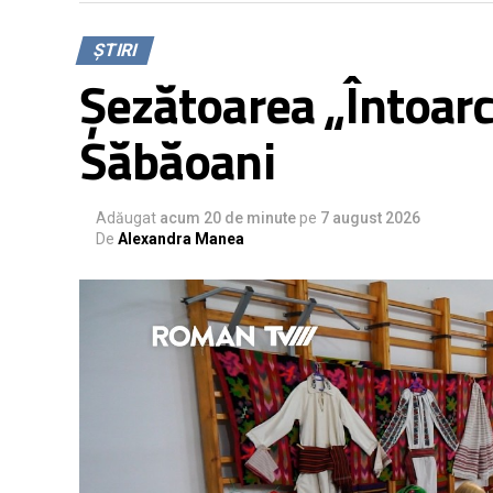
ȘTIRI
Șezătoarea „Întoarce
Săbăoani
Adăugat
acum 20 de minute
pe
7 august 2026
De
Alexandra Manea