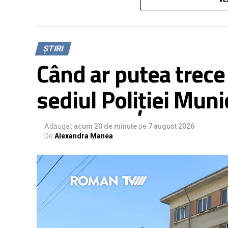
și cu prietenii rămași în comunitate.
Meșteșugurile de odinioară au fost expuse î
pragul șezătorii.
ȘTIRI
Când ar putea trece
Distribuie pe Facebook
Trimite pe Wha
sediul Poliției Mun
Adăugat
acum 20 de minute
pe
7 august 2026
De
Alexandra Manea