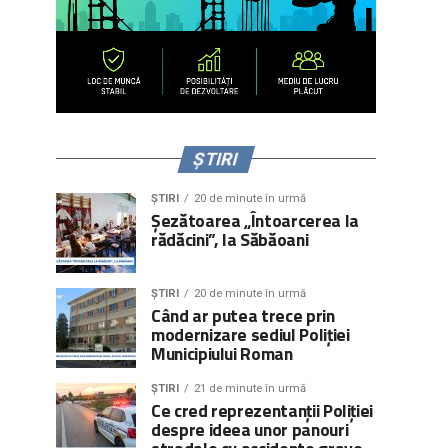
ȘTIRI
ȘTIRI
20 de minute în urmă
Șezătoarea „Întoarcerea la
rădăcini”, la Săbăoani
ȘTIRI
20 de minute în urmă
Când ar putea trece prin
modernizare sediul Poliției
Municipiului Roman
ȘTIRI
21 de minute în urmă
Ce cred reprezentanții Poliției
despre ideea unor panouri