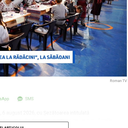
Roman TV
tsApp
SMS
i, 6 august 2026, cu Șezătoarea intitulată
ilor veniți din diaspora, pentru a se reuni cu familia
ZI ARTICOLUL