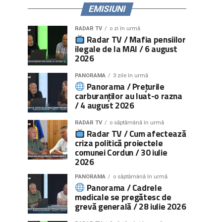
EMISIUNI
RADAR TV
o zi în urmă
Radar TV / Mafia pensiilor
ilegale de la MAI / 6 august
2026
PANORAMA
3 zile în urmă
Panorama / Prețurile
carburanților au luat-o razna
/ 4 august 2026
RADAR TV
o săptămână în urmă
Radar TV / Cum afectează
criza politică proiectele
comunei Cordun / 30 iulie
2026
PANORAMA
o săptămână în urmă
Panorama / Cadrele
medicale se pregătesc de
grevă generală / 28 iulie 2026